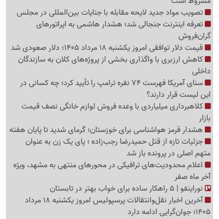
مشروط است
تصویب مواد جدید لایحه مقابله با جنایات بین‌المللی در مجلس
تعرفه اینترنت جنجالی شد؛ هشدار هاشمی به اپراتورهای
گرا‌ن‌فروش
قیمت دلار توافقی امروز یکشنبه 18 مرداد 1405؛ دلار صعودی شد
کاهش ارزبری با واگذاری بخشی از پروژه‌های کلان به سازندگان
داخلی
سنای آمریکا فهرست 74 نفره ترامپ را تأیید کرد؛ چه کسانی در
این لیست قرار دارند؟
کلاهبرداری میلیاردی با وعده فروش لوازم خانگی نصف قیمت
بازار
هشدار قرمز هواشناسی برای خوزستان؛ گرمای شدید تا پایان هفته
جزئیات تازه از قتل حمیدرضا رجب‌زاده ؛ پای یک زن به عنوان
متهم اصلی در پرونده باز شد
اعلام محدودیت‌های ترافیکی در محورهای منتهی به مشهد، ویژه
آخر ماه صفر
نوراینفو | 5 راهکار ساده برای خواب بهتر در تابستان
آخرین اخبار نقل‌وانتقالات پرسپولیس امروز یکشنبه 18 مرداد
1405؛ جوان‌گرایی ادامه دارد