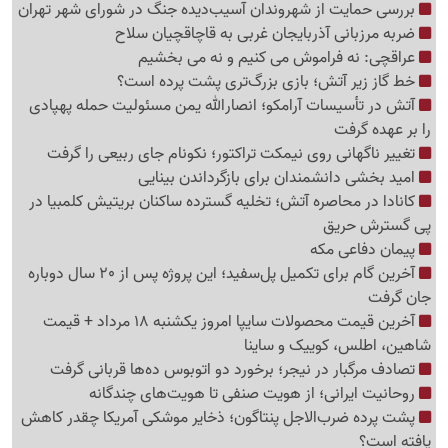
بررسی حمایت از شهروندان آسیب‌دیده جنگ در شورای شهر تهران
ضربه مرزبانی آذربایجان غربی به قاچاقچیان سلاح
عراقچی: نه فراموش می کنیم و نه می بخشیم
خط گاز زیر آتش؛ بازی بزرگ‌تری پشت پرده است؟
آتش در تأسیسات آرامکو؛ انصارالله یمن مسئولیت حمله پهپادی
را بر عهده گرفت
تغییر ناگهانی روی نیمکت تراکتور؛ نکونام جای ربیعی را گرفت
امید بخشی دانشمندان برای بازگرداندن بینایی
کانادا در محاصره آتش؛ تخلیه گسترده ساکنان بریتیش کلمبیا در
پی گسترش حریق
پیمان دفاعی مکه
آخرین گام برای تکمیل پل‌سفید؛ این پروژه پس از 20 سال دوباره
جان گرفت
آخرین قیمت محصولات سایپا امروز یکشنبه 18 مرداد + قیمت
شاهین، اطلس، کوییک و ساینا
تصادف مرگبار در نیجر؛ برخورد دو اتوبوس ده‌ها قربانی گرفت
روحانیت ایرانی؛ از هویت صنفی تا هویت‌های چندگانه
پشت پرده ضرب‌الاجل پنتاگون؛ ذخایر موشکی آمریکا چقدر کاهش
یافته است؟