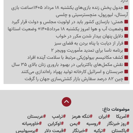
دارد
جدول پخش زنده بازی‌های یکشنبه 18 مرداد 1405؛ساعت بازی
آرسنال، لیورپول، منچسترسیتی و چلسی
همتی: بازسازی کشور باید در اولویت مجلس و دولت قرار گیرد
وضعیت آب و هوا امروز یکشنبه 18 مرداد1405+ وضعیت استانها
دلایل پنهان بیدار شدن مکرر در خواب
فرار از دیابت با پناه بردن به فضای سبز
برنامه ناسا برای تمدید مأموریت وویجر 2
کشف مکانیسم بیولوژیکی مرتبط با سلامت آینده افراد
نقش مکمل‌های باکتریایی در بهبود باروری زنان بالای 35 سال
صربستان و اسرائیل کارخانه تولید پهپاد راه‌اندازی می‌کنند
چین 82 درصد سفارش بازار کشتی‌سازی جهان را گرفت
موضوعات داغ:
آمریکا
ایران
تنگه هرمز
ترامپ
عربستان
روز خبرنگار
روسیه
یمن
اوکراین
خاورمیانه
پاکستان
ترکیه
خبرنگار
قیمت دلار
پرسپولیس