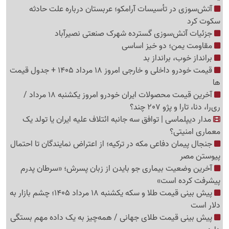
آتش‌سوزی در تأسیسات آرامکو؛ عربستان درباره علت حادثه
سکوت کرد
جزئیات آتش‌سوزی گسترده شهرک صنعتی نصیرآباد
مقاومت یمن؛ دو خیز اساسی
برانداز خوب، برانداز بد
قیمت خودرو داخلی و خارجی امروز 18 مرداد 1405 + جدول قیمت
ها
آخرین قیمت محصولات ایران خودرو امروز یکشنبه 18 مرداد /
ری‌را، دنا، تارا و پژو 207 چند؟
مدار دیپلماسی | توافق سه جانبه ائتلاف علیه ایران یا تولد یک
معماری امنیتی؟
جنجال پیمان دفاعی مکه در ترکیه؛ از اعتراض نمایندگان تا احتمال
پیوستن مصر
آخرین وضعیت بیماری جو بایدن از زبان پسرش؛ «سرطان پدرم
پیشرفت کرده است»
پیش بینی قیمت طلا و سکه یکشنبه 18 مرداد 1405؛ چشم بازار به
دلار است
پیش بینی قیمت طلای جهانی / همه‌چیز به یک داده مهم بستگی