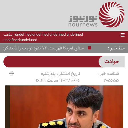
undefined undefined undefined undefined | ساعت
undefined:undefined
خط خبر
سنای آمریکا فهرست 74 نفره ترامپ را تأیید کرد؛ چه کسانی در این لیست قرار دارند؟
حوادث
شناسه خبر :
تاریخ انتشار :
پنج‌شنبه
205655
1403/10/06 ساعت 16:49