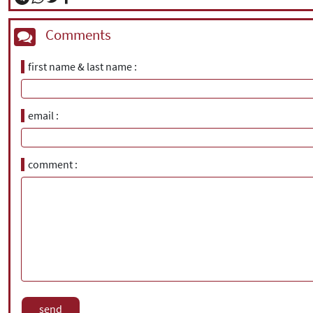
Comments
first name & last name
email
comment