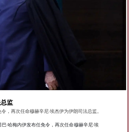
法总监
免令，再次任命穆赫辛尼·埃杰伊为伊朗司法总监。
塔巴·哈梅内伊发布任免令，再次任命穆赫辛尼·埃