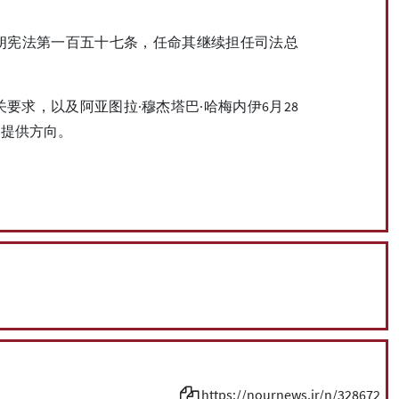
朗宪法第一百五十七条，任命其继续担任司法总
求，以及阿亚图拉·穆杰塔巴·哈梅内伊6月28
展提供方向。
https://nournews.ir/n/328672