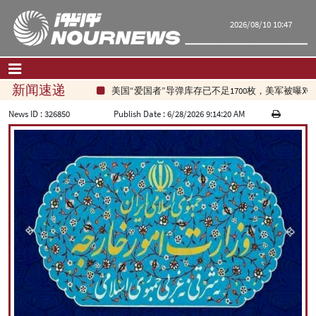
2026/08/10 10:47
新闻速递
美国“爱国者”导弹库存已不足1700枚，美军被曝对
首页
|
联系我们
|
关于我们
News ID :
326850
Publish Date :
6/28/2026 9:14:20 AM
要闻
评论频道
政治
经济
文化.社会
世界
旅游
|
فارسی
|
English
|
العربیه
|
|
עברית
|
русский
|
中文
|