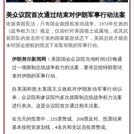
美众议院首次通过结束对伊朗军事行动法案
依据美国宪法，只有国会能授权发动战争。1973年生效的
All rights reserved for NourNews
《战争权力法》规定，仅由针对美国领土或属地，或其武
Copyright © 2021 www.nournews.ir
装部队的攻击所引发的国家紧急状态下，美国总统才能在
未经国会授权的情况下采取有限的军事行动。
伊朗努尔新闻网：
美国国会众议院当地时间3日晚通
过一项限制总统战争权力的法案，要求总统特朗普结
束对伊朗的军事行动。
自美国和犹太复国主义政权对伊朗发动军事行动以
来，众议院和参议院均多次就限制总统战争权力法案
进行表决。这是众议院首次通过相关法案。
在当天的投票中，215票赞成、208票反对。投票结果
基本按照党派划线，4名共和党议员投票赞成。