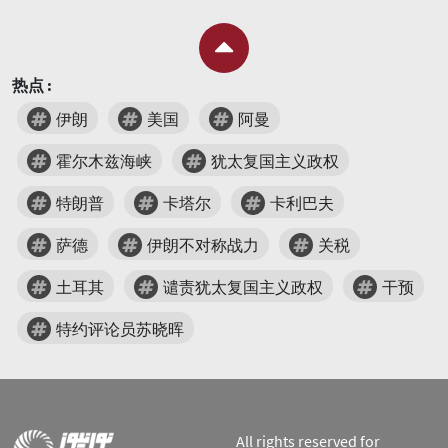
热点 :
伊朗
美国
阿曼
霍尔木兹海峡
犹太复国主义政权
特朗普
卡塔尔
卡利巴夫
萨德
伊朗不对称战力
关税
土耳其
谴责犹太复国主义政权
干预
特约评论员苏晓晖
All rights reserved for