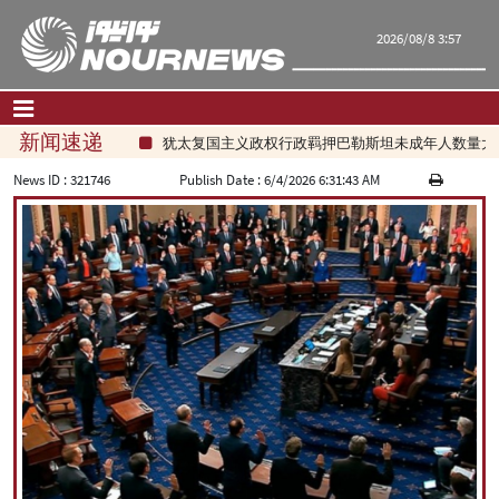
2026/08/8 3:57
新闻速递
犹太复国主义政权行政羁押巴勒斯坦未成年人数量大幅
首页
|
联系我们
|
关于我们
News ID :
321746
Publish Date :
6/4/2026 6:31:43 AM
要闻
评论频道
政治
经济
文化.社会
世界
旅游
|
فارسی
|
English
|
العربیه
|
|
עברית
|
русский
|
中文
|