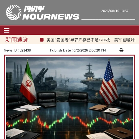
2026/08/10 13:57
新闻速递
美国“爱国者”导弹库存已不足1700枚，美军被曝对
首页
|
联系我们
|
关于我们
News ID :
321438
Publish Date :
6/2/2026 2:06:20 PM
要闻
评论频道
政治
经济
文化.社会
世界
旅游
|
فارسی
|
English
|
العربیه
|
|
עברית
|
русский
|
中文
|