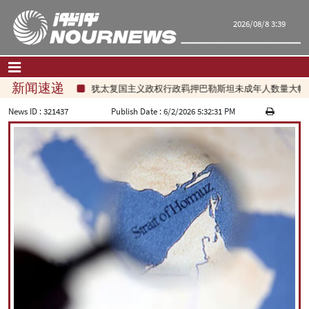
2026/08/8 3:39
新闻速递
犹太复国主义政权行政羁押巴勒斯坦未成年人数量大幅增
首页
|
联系我们
|
关于我们
News ID :
321437
Publish Date :
6/2/2026 5:32:31 PM
要闻
评论频道
政治
经济
文化.社会
世界
旅游
|
فارسی
|
English
|
العربیه
|
|
עברית
|
русский
|
中文
|