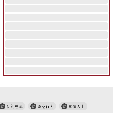
伊朗总统
蓄意行为
知情人士