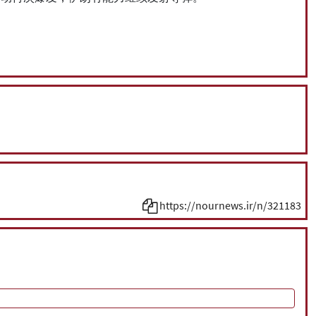
https://nournews.ir/n/321183