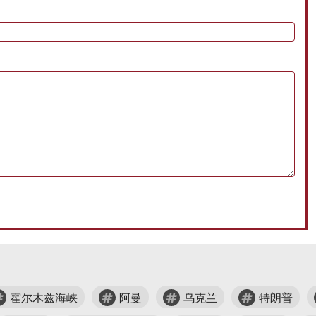
霍尔木兹海峡
阿曼
乌克兰
特朗普