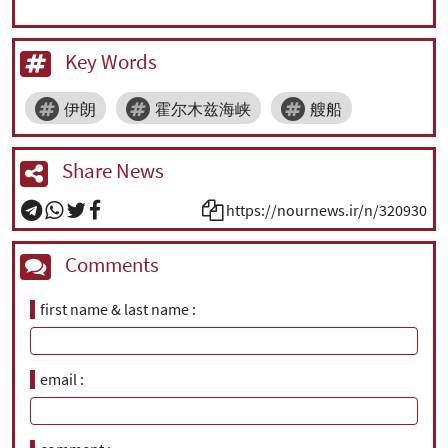
Key Words
伊朗
霍尔木兹海峡
艘船
Share News
https://nournews.ir/n/320930
Comments
first name & last name
email