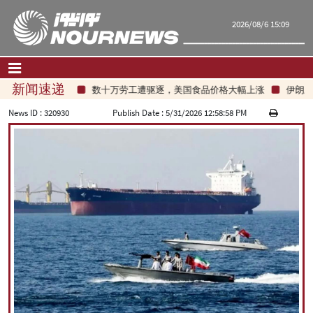
2026/08/6 15:09
新闻速递
数十万劳工遭驱逐，美国食品价格大幅上涨
伊朗总统
首页
|
联系我们
|
关于我们
News ID :
320930
Publish Date :
5/31/2026 12:58:58 PM
要闻
评论频道
政治
经济
文化.社会
世界
旅游
|
فارسی
|
English
|
العربیه
|
|
עברית
|
русский
|
中文
|