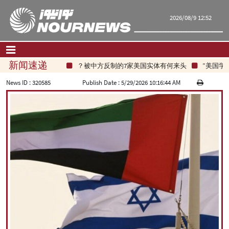
2026/08/9 12:52
新闻速递
被中方反制的7家美国实体有何来头？
美国学者：
首页
|
联系我们
|
关于我们
News ID :
320585
Publish Date :
5/29/2026 10:16:44 AM
要闻
评论频道
政治
经济
文化.社会
世界
旅游
|
فارسی
|
English
|
العربیه
|
|
עברית
|
русский
|
中文
|