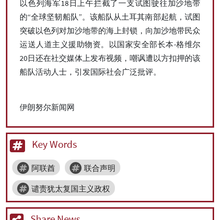
以色列海军18日上午拦截了一支试图驶往加沙地带
的“全球坚韧船队”。该船队从土耳其南部起航，试图
突破以色列对加沙地带的海上封锁，向加沙地带民众
运送人道主义援助物资。以国家安全部长本-格维尔
20日还在社交媒体上发布视频，嘲讽遭以方扣押的该
船队活动人士，引发国际社会广泛批评。
伊朗努尔新闻网
Key Words
阿联酋
联合声明
谴责犹太复国主义政权
Share News