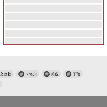
义政权
卡塔尔
关税
干预