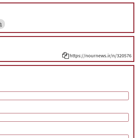
地
https://nournews.ir/n/320576