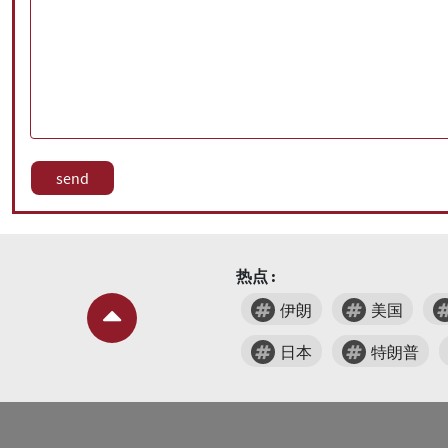
热点 :
伊朗
美国
日本
特朗普