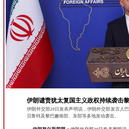
伊朗谴责犹太复国主义政权持续袭击
伊朗外交部29日发表声明说，伊朗外交部发言人
贝鲁特及黎巴嫩南部、东部等多地发动袭击。
伊朗努尔新闻网：
伊朗外交部29日发表声明