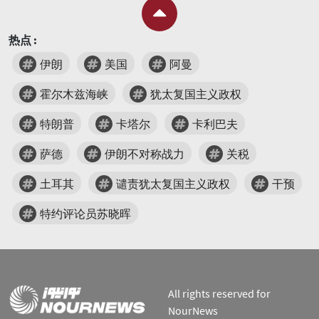
热点 :
伊朗
美国
阿曼
霍尔木兹海峡
犹太复国主义政权
特朗普
卡塔尔
卡利巴夫
萨德
伊朗不对称战力
关税
土耳其
谴责犹太复国主义政权
干预
特约评论员苏晓晖
All rights reserved for
NourNews