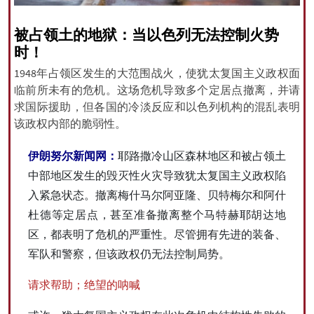
被占领土的地狱：当以色列无法控制火势
时！
All rights reserved for NourNews
1948年占领区发生的大范围战火，使犹太复国主义政权面
Copyright © 2021 www.nournews.ir
临前所未有的危机。这场危机导致多个定居点撤离，并请
求国际援助，但各国的冷淡反应和以色列机构的混乱表明
该政权内部的脆弱性。
伊朗努尔新闻网：
耶路撒冷山区森林地区和被占领土
中部地区发生的毁灭性火灾导致犹太复国主义政权陷
入紧急状态。撤离梅什马尔阿亚隆、贝特梅尔和阿什
杜德等定居点，甚至准备撤离整个马特赫耶胡达地
区，都表明了危机的严重性。尽管拥有先进的装备、
军队和警察，但该政权仍无法控制局势。
请求帮助；绝望的呐喊