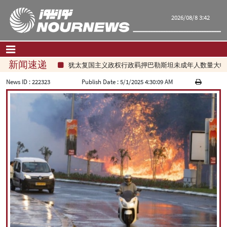
2026/08/8 3:42
新闻速递
犹太复国主义政权行政羁押巴勒斯坦未成年人数量大幅增
首页
|
联系我们
|
关于我们
News ID :
222323
Publish Date :
5/1/2025 4:30:09 AM
要闻
评论频道
政治
经济
文化.社会
世界
旅游
|
فارسی
|
English
|
العربیه
|
|
עברית
|
русский
|
中文
|