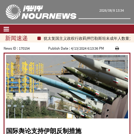
2026/08/8 13:34
新闻速递
犹太复国主义政权行政羁押巴勒斯坦未成年人数量大幅
首页
|
联系我们
|
关于我们
News ID :
170154
Publish Date :
4/13/2024 6:13:36 PM
要闻
评论频道
政治
经济
文化.社会
世界
旅游
|
فارسی
|
English
|
العربیه
|
|
עברית
|
русский
|
中文
|
国际舆论支持伊朗反制措施