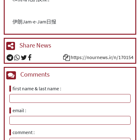
伊朗Jam-e-Jam日报
Share News
https://nournews.ir/n/170154
Comments
first name & last name
email
comment