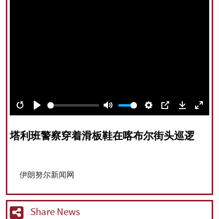
All rights reserved for NourNews
Copyright © 2021 www.nournews.ir
Restart
Play
Mute
Settings
PIP
Download
Enter
fullsc
塔利班警察穿着滑板鞋在喀布尔街头巡逻
伊朗努尔新闻网
Share News