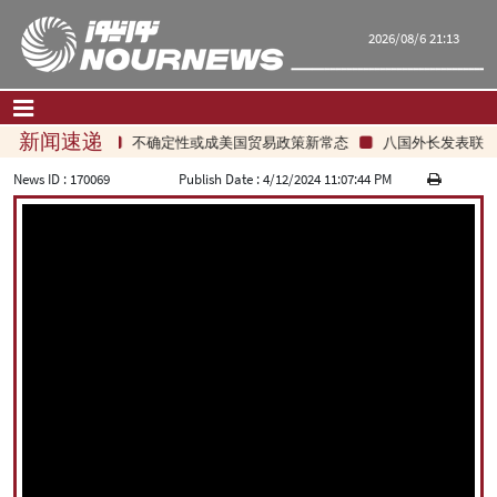
2026/08/6 21:13
新闻速递
不确定性或成美国贸易政策新常态
八国外长发表联合
首页
|
联系我们
|
关于我们
News ID :
170069
Publish Date :
4/12/2024 11:07:44 PM
要闻
评论频道
政治
经济
文化.社会
世界
旅游
|
فارسی
|
English
|
العربیه
|
|
עברית
|
русский
|
中文
|