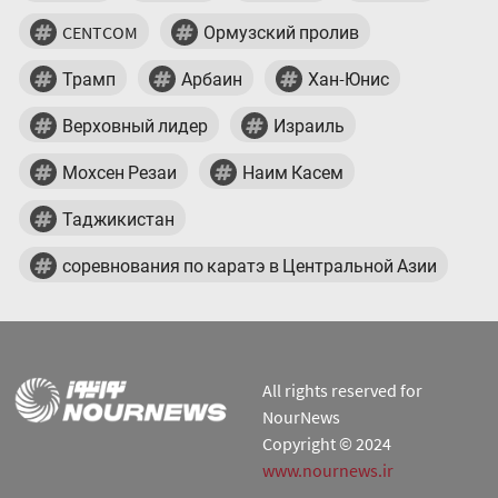
CENTCOM
Ормузский пролив
Трамп
Арбаин
Хан-Юнис
Верховный лидер
Израиль
Мохсен Резаи
Наим Касем
Таджикистан
соревнования по каратэ в Центральной Азии
All rights reserved for
NourNews
Copyright © 2024
www.nournews.ir