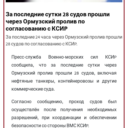
За последние сутки 28 судов прошли
All rights reserved for NourNews
через Ормузский пролив по
Copyright © 2021 www.nournews.ir
согласованию с КСИP
За последние 24 часа через Ормузский пролив прошли
28 судов по согласованию с КСИP.
Пресс-служба Военно-морских сил КСИP
сообщила, что за последние сутки через
Ормузский пролив прошли 28 судов, включая
нефтяные танкеры, контейнеровозы и другие
коммерческие суда.
Согласно сообщению, проход судов был
осуществлён после получения необходимых
разрешений, при координации и обеспечении
безопасности со стороны ВМС КСИP.