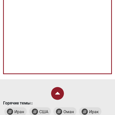
Горячие темы :
Иран
США
Оман
Ирак