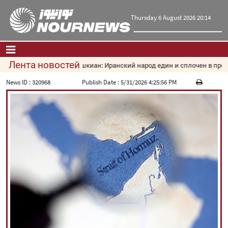
Thursday 6 August 2026 20:14
Лента новостей
Пезешкиан: Иранский народ един и сплочен в против
Главная
|
Контакты
|
О нас
News ID :
320968
Publish Date :
5/31/2026 4:25:56 PM
Новости
Культура и общество
Экономика
Политика
взгляд
Мультимедиа
|
فارسی
|
English
|
العربیه
|
|
עברית
|
русский
|
中文
|