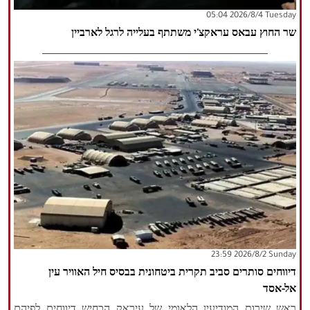
‫‫Tuesday‬‬ 2026/8/4 05:04
שר החוץ עבאס עראקצ'י משתתף בעלייה לרגל לארביין
‫‫Sunday‬‬ 2026/8/2 23:59
דיווחים סותרים סביב תקרית ביטחונית בבסיס חיל האוויר עין
אל-אסד