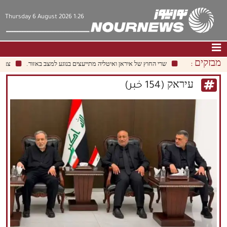
Thursday 6 August 2026 1:26
מבזקים :
שרי החוץ של איראן ואיטליה מתייעצים בנוגע למצב באזור.
צבא ישראל פרסם
דף הבית
|
צור קשר
|
אודות
עיראק (154 خبر)
חדשות
תרבות וחברה
כלכלה
פוליטיקה
מולטימדיה
|
فارسي
|
English
|
العربيه
|
|
עברית
|
中文
|
русский
|