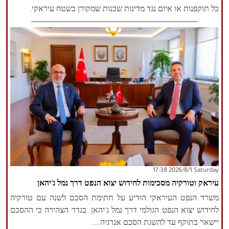
כל תוקפנות או איום נגד מדינות שכנות שמקורן בשטח עיראקי.
‫Saturday‬ 2026/8/1 17:38
עיראק וטורקיה מסכימות לחידוש יצוא הנפט דרך נמל ג'יהאן
משרד הנפט העיראקי הודיע ​​על חתימת הסכם לשנה עם טורקיה
לחידוש יצוא הנפט הגולמי דרך נמל ג'יהאן. בגדד הצהירה כי ההסכם
יישאר בתוקף עד להשגת הסכם אנרגיה ...