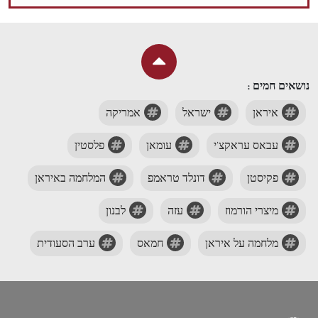
נושאים חמים :
איראן
ישראל
אמריקה
עבאס עראקצ'י
עומאן
פלסטין
פקיסטן
דונלד טראמפ
המלחמה באיראן
מיצרי הורמוז
עזה
לבנון
מלחמה על איראן
חמאס
ערב הסעודית