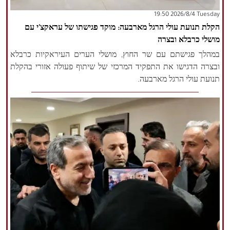
‫‫Tuesday‬‬ 2026/8/4 19:50
הזכויות שמורות נור ניוז
הקלת תנועת עולי הרגל מארבעה: מוקד פגישתו של עראקצ'י עם
מושלי כרבלא ובצרה
במהלך פגישתם עם שר החוץ, מושלי הערים העיראקיות כרבלא
ובצרה הדגישו את התפקיד המרכזי של שיתוף פעולה אזורי בהקלת
תנועת עולי הרגל מארבעה.