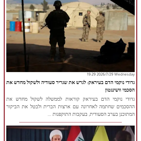
‫‫Wednesday‬‬ 2026/7/29 19:29
גדודי נוקמי הדם בעיראק: לגרש את שגריר סעודיה ולשקול מחדש את
הסכמי וושינגטון
גדודי נוקמי הדם בעיראק קוראות לממשלה לשקול מחדש את
ההסכמים שחתמה לאחרונה עם ארצות הברית ולבטל את הביקור
המתוכנן בערב הסעודית, בעקבות התוקפנות ...