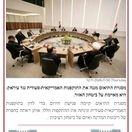
‫‫Thursday‬‬ 2026/7/30 12:11
מסגרת התיאום מגנה את התוקפנות האמריקאית-סעודית נגד עיראק:
היא מאיימת על ביטחון האזור.
מסגרת התיאום קיימה פגישת חירום כדי לדון בתוקפנות
האמריקאית-סעודית וגינתה את ההתקפות הללו, אותן ראתה כהפרה
של ריבונות המדינה ואיום על ביטחון ויציבות ...