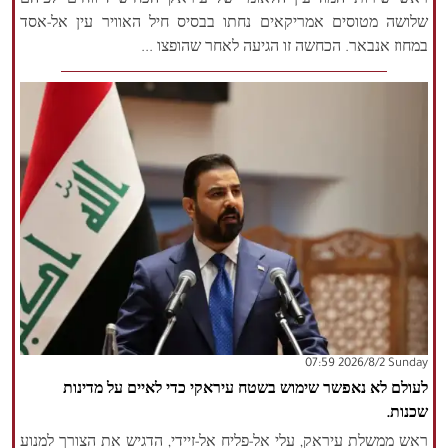
ראש שירות המודיעין הלאומי של עיראק הכחיש דיווחים לפיהם
שלושה מטוסים אמריקאים נחתו בבסיס חיל האוויר עין אל-אסד
במחוז אנבאר. הכחשה זו הגיעה לאחר שהופצו ...
‫‫Sunday‬‬ 2026/8/2 07:59
לעולם לא נאפשר שימוש בשטח עיראקי כדי לאיים על מדינות
שכנות.
ראש ממשלת עיראק, עלי אל-פליח אל-זיידי, הדגיש את הצורך למנוע