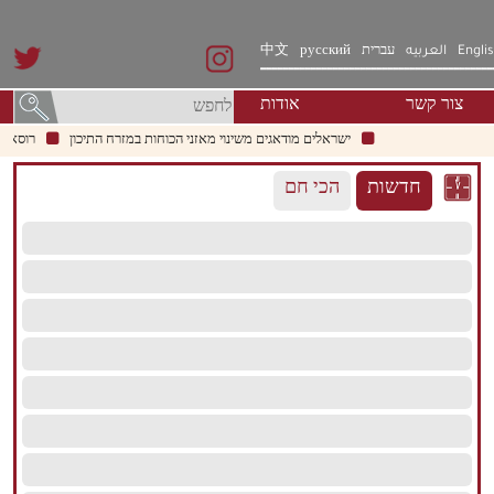
Engli
العربيه
עברית
русский
中文
צור קשר
אודות
ישראלים מודאגים משינוי מאזני הכוחות במזרח התיכון
רוסאטום מת
חדשות
הכי חם