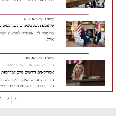
בפועל את השיחה כ"ידידותית וחשובה
‫‫Friday‬‬ 2026/2/20 17:11
טראמפ נכשל בשימוש בשני בסיסים 
בריטניה לא אפשרה לארצות הברי
איראן.
‫‫Friday‬‬ 2026/2/20 15:05
חברת קונגרס אמריקאית לשעבר:
אמריקאים דורשים סיום למלחמות ו
חברת הקונגרס האמריקאית לשעבר, 
הצביע בבחירות 2024 כדי לסיים מלחמות ולהתערבויות זרות, וכי חפץ בשלום ...
2
3
»