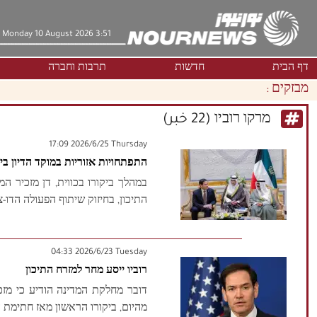
Monday 10 August 2026 3:51
דף הבית
חדשות
תרבות וחברה
מבזקים :
מרקו רוביו (22 خبر)
‫‫Thursday‬‬ 2026/6/25 17:09
התפתחויות אזוריות במוקד הדיון בין 
במהלך ביקורו בכווית, דן מזכיר ה
התיכון, בחיזוק שיתוף הפעולה הדו-צ
‫‫Tuesday‬‬ 2026/6/23 04:33
רוביו ייסע מחר למזרח התיכון
דובר מחלקת המדינה הודיע ​​כי מז
מהיום, ביקורו הראשון מאז חתימת