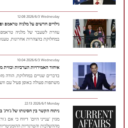
‫‫Wednesday‬‬ 2026/6/3 12:08
גילויים חדשים על מלניה טראמפ ו
עוזרת לשעבר של מלניה טראמפ 
במחלוקת בהצהרות אחרונות, טענות
‫‫Wednesday‬‬ 2026/6/3 10:04
איחוד האמירויות הערביות וכווית 
בדברים שנויים במחלוקת, הודה מזכ
משתפות פעולה באופן פעיל עם וושינ
‫‫Monday‬‬ 2026/6/1 22:13
ניתוח הקשר בין חסינותו של ג'ורג'
מגזין "ענייני היום" דיווח כי אם 
מההשלכות והטרגדיות ההומניטריות ש