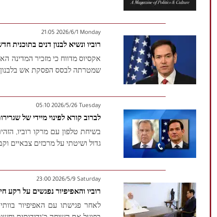
‫‫Monday‬‬ 2026/6/1 21:05
רוביו ונשיא לבנון דנים בתוכנית 
אקסיוס מדווח כי מזכיר המדינה האמר
שמטרתה לבסס הפסקת אש בלבנון 
‫‫Tuesday‬‬ 2026/5/26 05:10
לברוב קורא לפינוי מיידי של שגרירו
בשיחת טלפון עם מרקו רוביו, הזהי
גדול ושיטתי על מרכזים צבאיים וקבל
‫Saturday‬ 2026/5/9 23:00
רוביו והאפיפיור נפגשים על רקע חי
לאחר פגישתו עם האפיפיור בוותיק