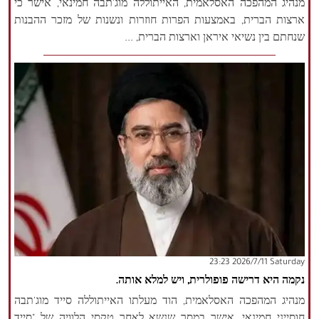
מנהיג המהפכה האסלאמית, האייתוללה מוג'תבה חמינאי, אישר כי
ארצות הברית, באמצעות הפרות חוזרות ונשנות של מזכר ההבנות
שנחתם בין נשיאי איראן וארצות הברית, ...
‫Saturday‬ 2026/7/11 23:23
נקמה היא דרישה פופולרית, ויש למלא אותה.
מנהיג המהפכה האסלאמית, הוד מעלתו האייתוללה סייד מוג'תבה