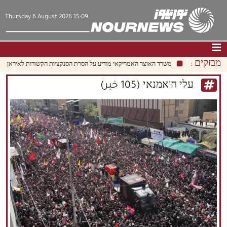
Thursday 6 August 2026 15:09
מבזקים :
משרד האוצר האמריקאי מודיע על הסרת הסנקציות הקשורות לאיראן.
איראן
דף הבית
|
צור קשר
|
אודות
עלי ח'אמנאי (105 خبر)
חדשות
תרבות וחברה
כלכלה
פוליטיקה
מולטימדיה
|
فارسي
|
English
|
العربيه
|
|
עברית
|
中文
|
русский
|