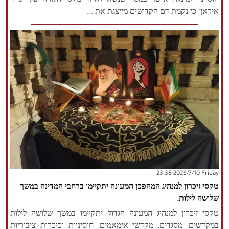
חוסייני חמינאי, אישר במסר שנשא לאחר טקסי הלוויה של "סייד
איראן" כי נקמת דם הקדושים מייצגת את ...
‫‫Friday‬‬ 2026/7/10 23:38
טקסי זיכרון למנהיג המהפכן המעונה יתקיימו ברחבי המדינה במשך
שלושה לילות.
טקסי זיכרון למנהיג המעונה הגדול יתקיימו במשך שלושה לילות
במקדשים, מסגדים, מקדשי אימאמים, חוסיניות וכיכרות ציבוריות