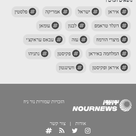
נושאים חמים :
איראן
ישראל
אמריקה
פלסטין
דונלד טראמפ
לבנון
עומאן
מיצרי הורמוז
עזה
עבאס עראקצ'י
המלחמה באיראן
פקיסטן
נתניהו
איראן ופקיסטן
וושינגטון
הזכויות שמורות נור ניוז
אודות
|
צור קשר