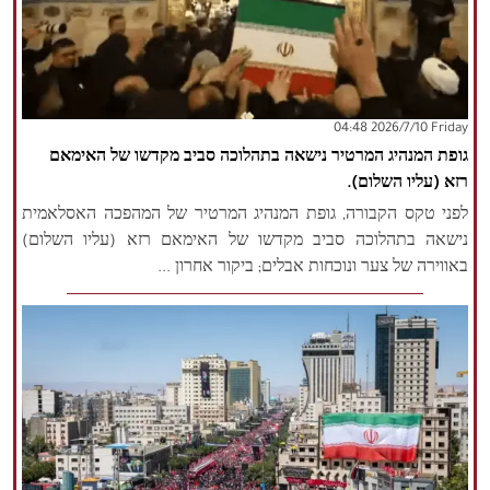
‫‫Friday‬‬ 2026/7/10 04:48
גופת המנהיג המרטיר נישאה בתהלוכה סביב מקדשו של האימאם
רזא (עליו השלום).
לפני טקס הקבורה, גופת המנהיג המרטיר של המהפכה האסלאמית
נישאה בתהלוכה סביב מקדשו של האימאם רזא (עליו השלום)
באווירה של צער ונוכחות אבלים; ביקור אחרון ...