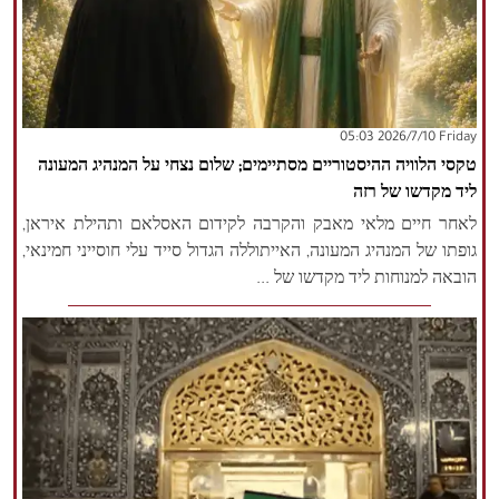
‫‫Friday‬‬ 2026/7/10 05:03
טקסי הלוויה ההיסטוריים מסתיימים; שלום נצחי על המנהיג המעונה
ליד מקדשו של רזה
לאחר חיים מלאי מאבק והקרבה לקידום האסלאם ותהילת איראן,
גופתו של המנהיג המעונה, האייתוללה הגדול סייד עלי חוסייני חמינאי,
הובאה למנוחות ליד מקדשו של ...