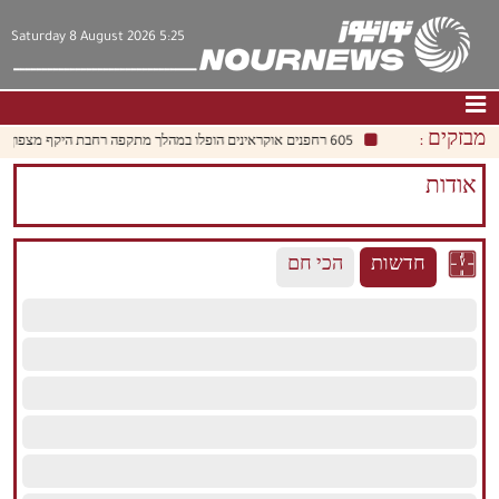
Saturday 8 August 2026 5:25
מבזקים :
605 רחפנים אוקראינים הופלו במהלך מתקפה רחבת היקף מצפון למוסקבה
דף הבית
|
צור קשר
|
אודות
אודות
חדשות
תרבות וחברה
חדשות
הכי חם
כלכלה
פוליטיקה
מולטימדיה
|
فارسي
|
English
|
العربيه
|
|
עברית
|
中文
|
русский
|