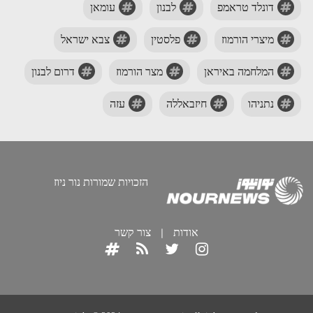
דונלד טראמפ
לבנון
עומאן
מיצרי הורמוז
פלסטין
צבא ישראל
המלחמה באיראן
מצר הורמוז
דרום לבנון
נתניהו
חיזבאללה
עזה
הזכויות שמורות נור ניוז
אודות
|
צור קשר