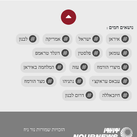
נושאים חמים :
איראן
ישראל
אמריקה
לבנון
עומאן
פלסטין
דונלד טראמפ
מיצרי הורמוז
עזה
המלחמה באיראן
עבאס עראקצ'י
נתניהו
מצר הורמוז
חיזבאללה
דרום לבנון
הזכויות שמורות נור ניוז