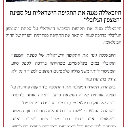
הזכויות שמורות נור ניוז
חיזבאללה מגנה את התקיפה הישראלית על ספינת
"המצפון הגלובלי"
חיזבאללה מגנה את תקיפות הכיבוש הישראלי על ספינת "המצפון
הגלובלי" בדרכה לעזה, ומתאר את התקיפה כפחדנית והפרה של החוק
הבינלאומי.
חיזבאללה גינה את התקיפה הישראלית של ספינת "המצפון
הגלובלי" במים בינלאומיים, כשהייתה בדרכה "לספק סיוע
הומניטרי ליותר משני מיליון פלסטינים הנתונים למצור חונק ולא
צודק ברצועת עזה".
בהצהרה, תיארה המפלגה את ההתקפה כ"התקפה פחדנית על
ספינה אזרחית שלווה הנושאת סיוע", וראתה אותה כ"הפרה
בוטה של ​​חוקים בינלאומיים, נורמות וערכים הומניטריים".
בהצהרה הודגש כי "ישות סוררת זו אינה מכבדת אף החלטה
בינלאומית, אינה יודעת דבר מלבד טרור ויהירות, ואינה