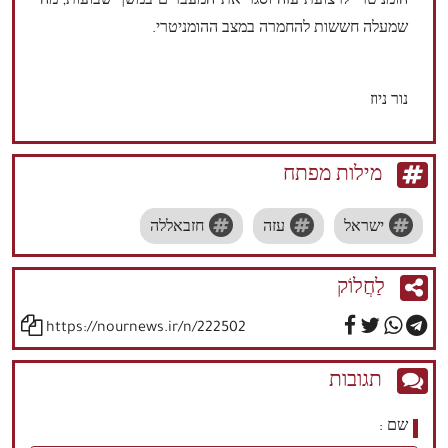
הומניטרי לרצועת עזה וסגר את המעברים במשך שבועות, מה
שמעלה חששות להחמרה במצב ההומניטרי.
נור ניוז
מילות מפתח
ישראל
עזה
חזבאללה
לַחֲלוֹק
https://nournews.ir/n/222502
תגובות
שם