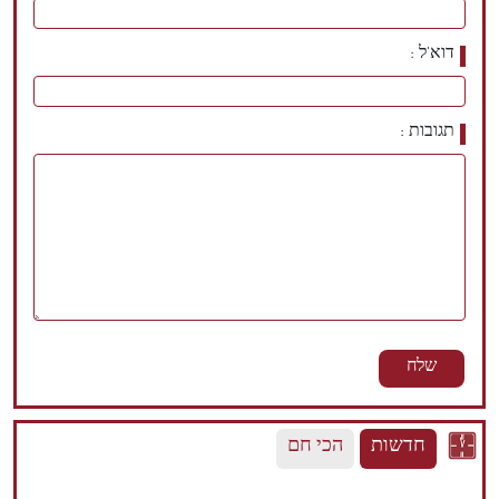
דוא'ל
תגובות
חדשות
הכי חם