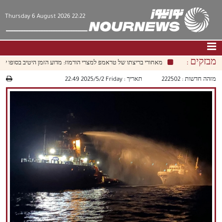
Thursday 6 August 2026 22:22
מבזקים :
מאחורי בריצתו של טראמפ למצרי הורמוז: מדוע הזמן היטיב בסופו של דב
דף הבית
|
צור קשר
|
אודות
מזהה חדשות :
222502
תאריך :
‫‫Friday‬‬ 2025/5/2 22:49
חדשות
תרבות וחברה
כלכלה
פוליטיקה
מולטימדיה
|
فارسي
|
English
|
العربيه
|
|
עברית
|
中文
|
русский
|