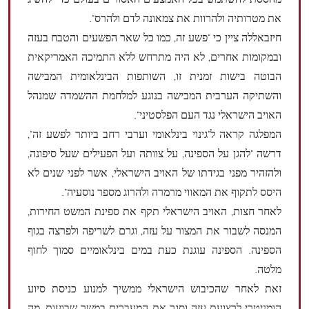
מהססת להשתמש בכל האמצעים האסורים בעולם כדי להשיג
את מטרותיה ולהרוות את צמאונה לדם ולהרס".
חיזבאללה ציין כי "פשע זה, כמו כל שאר הפשעים והטבח בעזה
ובמקומות אחרים, לא היה מתרחש ללא התמיכה האמריקאית
הבוטה בישות זמנית זו, השותפות הבינלאומית המבישה
והשתיקה הערבית המבישה בנוגע למלחמת ההשמדה שמנהל
האויב הישראלי נגד העם הפלסטיני".
המפלגה קראה ל"גינוי בינלאומי וערבי רחב ביותר לפשע זה",
דרשה "להגן על הספינה, על צוותה ועל הפעילים שעל סיפונה,
ולהזהיר מפני בגידתו של האויב הישראלי, אשר לפני שנים לא
היסס לתקוף את המאווי מרמרה ולהרוג מספר נוסעיה".
לאחר חצות, האויב הישראלי תקף את ספינת המשט החירות,
המנסה לשבור את המצור על עזה, וגרם לשריפה ולפרצה בגוף
הספינה. הספינה עוגנת כעת במים בינלאומיים סמוך לחוף
מלטה.
זאת לאחר שהכיבוש הישראלי ממשיך למנוע כניסת סיוע