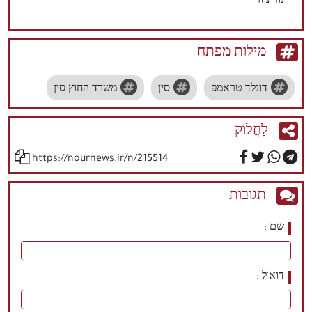
נור ניוז
מילות מפתח
דונלד טראמפ
סין
משרד החוץ סין
לַחֲלוֹק
https://nournews.ir/n/215514
תגובות
שם
דוא'ל