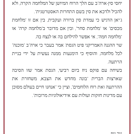
יחסי סין-ארה"ב עם הלך הרוח המיושן של המלחמה הקרה, ולא
להכיל ולדכא את סין בשם התחרות האסטרטגית".
ג'יאן הדגיש כי עמדת סין ברורה ועקבית, בין אם זו "מלחמת
מכסים" או "מלחמת סחר", ובין אם מדובר ב"מלחמה קרה" או
"מלחמה חמה", אי אפשר להילחם בה או לנצח בה.
שר ההגנה האמריקני פיט הגסת' אמר בעבר כי ארה"ב "מוכנה"
לכל מלחמה, והוסיף כי הימנעות ממנה נעשית על ידי בניית
הרתעה.
בשיחה עם פוקס ניוז ביום רביעי, הגסת אמר שזו הסיבה
שארצות הברית "בונה מחדש את הצבא, משחזרת את
ההרתעה ואת רוח הלוחמים", וציין כי "אנחנו חיים בעולם מסוכן
עם מדינות חזקות ועולות עם אידיאולוגיות מרובות".