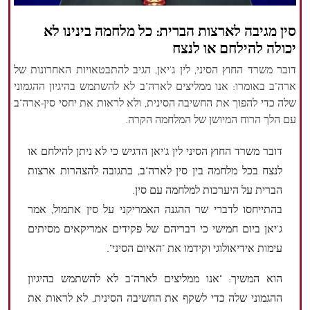
הזכויות שמורות נור ניוז
סין מגיבה לארצות הברית: כל מלחמה בינינו לא
יכולה להילחם או לנצח
דובר משרד החוץ הסיני, לין ג'יאן, הגיב להתבטאויות האחרונות של
ארה"ב באומרו: אנו ממליצים לארה"ב לא להשתמש בהיגיון ההגמוני
שלה כדי להפוך את החשיבה הסינית, ולא לראות את יחסי סין-ארה"ב
עם הלך הרוח המיושן של המלחמה הקרה.
דובר משרד החוץ הסיני לין ג'יאן הדגיש כי לא ניתן להילחם או
לנצח בכל מלחמה בין סין לארה"ב, בתגובה להצהרות ארצות
הברית על היערכות למלחמה עם סין.
בהתייחסו לדברי שר ההגנה האמריקני על סין אתמול, אמר
ג'יאן ביום חמישי כי דבריהם של פקידים אמריקאים מסיתים
עימות אידיאולוגי וקידמו את "האיום הסיני".
הוא המשיך: "אנו ממליצים לארה"ב לא להשתמש בהיגיון
ההגמוני שלה כדי לשקף את החשיבה הסינית, לא לראות את