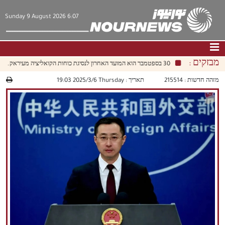
Sunday 9 August 2026 6:07
מבזקים :
30 בספטמבר הוא המועד האחרון לנסיגת כוחות הקואליציה מעיראק.
דף הבית
|
צור קשר
|
אודות
מזהה חדשות :
215514
תאריך :
‫‫Thursday‬‬ 2025/3/6 19:03
חדשות
תרבות וחברה
כלכלה
פוליטיקה
מולטימדיה
|
فارسي
|
English
|
العربيه
|
|
עברית
|
中文
|
русский
|