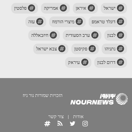
ישראל
איראן
אמריקה
פלסטין
דונלד טראמפ
מיצרי הורמוז
עזה
לבנון
ערב הסעודית
חיזבאללה
נתניהו
פקיסטן
צבא ישראל
דרום לבנון
עיראק
הזכויות שמורות נור ניוז
אודות
|
צור קשר