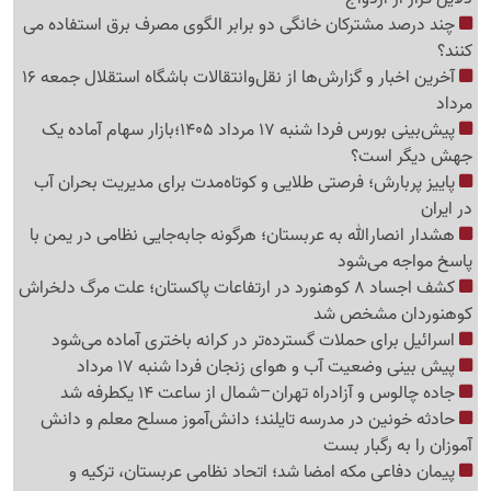
چند درصد مشترکان خانگی دو برابر الگوی مصرف برق استفاده می
کنند؟
آخرین اخبار و گزارش‌ها از نقل‌وانتقالات باشگاه استقلال جمعه 16
مرداد
پیش‌بینی بورس فردا شنبه 17 مرداد 1405؛بازار سهام آماده یک
جهش دیگر است؟
پاییز پربارش؛ فرصتی طلایی و کوتاه‌مدت برای مدیریت بحران آب
در ایران
هشدار انصارالله به عربستان؛ هرگونه جابه‌جایی نظامی در یمن با
پاسخ مواجه می‌شود
کشف اجساد 8 کوهنورد در ارتفاعات پاکستان؛ علت مرگ دلخراش
کوهنوردان مشخص شد
اسرائیل برای حملات گسترده‌تر در کرانه باختری آماده می‌شود
پیش بینی وضعیت آب و هوای زنجان فردا شنبه 17 مرداد
جاده چالوس و آزادراه تهران–شمال از ساعت 14 یکطرفه شد
حادثه خونین در مدرسه تایلند؛ دانش‌آموز مسلح معلم و دانش
آموزان را به رگبار بست
پیمان دفاعی مکه امضا شد؛ اتحاد نظامی عربستان، ترکیه و