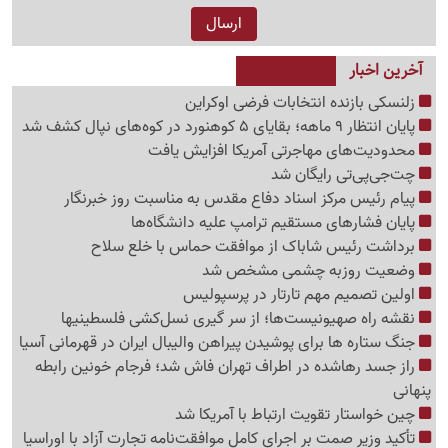
آخرین اخبار
زلنسکی بازنده انتخابات فرضی اوکراین
پایان انتظار 9 ماهه؛ بقایای 5 کوهنورد در کوه‌های نپال کشف شد
محدودیت‌های مهاجرتی آمریکا افزایش یافت
چت‌جی‌پی‌تی رایگان شد
پیام رئیس مرکز اسناد دفاع مقدس به مناسبت روز خبرنگار
پایان فشارهای مستقیم ترامپ علیه دانشگاه‌ها
برداشت رئیس شاباک از موافقت حماس با خلع سلاح
وضعیت روزبه چشمی مشخص شد
اولین تصمیم مهم تارتار در پرسپولیس
نقشه راه صهیونیست‌ها؛ از سر گیری نسل‌کشی فلسطینی‍ها
جنگ ستاره ها برای پوشیدن پیراهن والیبال ایران در قهرمانی آسیا
راز جسد رهاشده در اطراف تهران فاش شد؛ فرجام خونین رابطه
پنهانی
چین خواستار تقویت ارتباط با آمریکا شد
تأکید وزیر صمت بر اجرای کامل موافقت‌نامه تجارت آزاد با اوراسیا