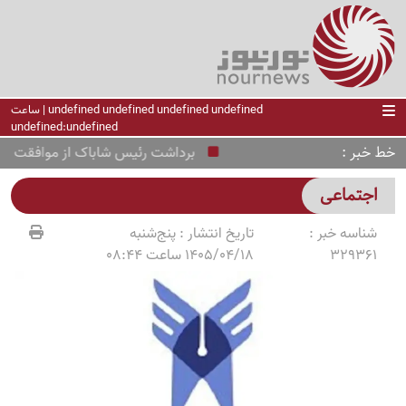
undefined undefined undefined undefined | ساعت
undefined:undefined
خط خبر
برداشت رئیس شاباک از موافقت حماس 
اجتماعی
شناسه خبر :
تاریخ انتشار :
پنج‌شنبه
329361
1405/04/18 ساعت 08:44