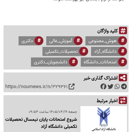
کلید واژگان
هوش_مصنوعی
آموزش_عالی
دکتری
دانشگاه_آزاد
تحصیلات_تکمیلی
امتحانات_دانشگاه
دانشجویان_دکتری
اشتراک گذاری خبر
https://nournews.ir/n/329361
اخبار مرتبط
جمعه 1405/04/19 ساعت 09:54
شروع امتحانات پایان نیمسال تحصیلات
تکمیلی دانشگاه آزاد