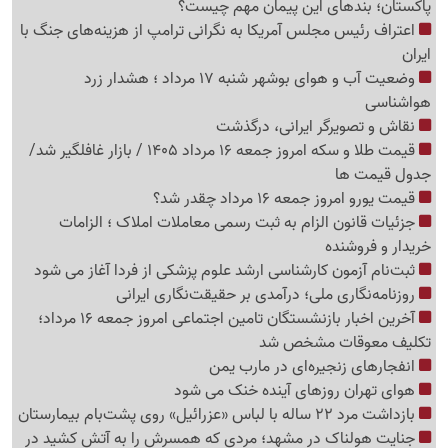
پاکستان؛ بندهای این پیمان مهم چیست؟
اعتراف رئیس مجلس آمریکا به نگرانی ترامپ از هزینه‌های جنگ با
ایران
وضعیت آب و هوای بوشهر شنبه 17 مرداد ؛ هشدار زرد
هواشناسی
نقاش و تصویرگر ایرانی، درگذشت
قیمت طلا و سکه امروز جمعه 16 مرداد 1405 / بازار غافلگیر شد/
جدول قیمت ها
قیمت یورو امروز جمعه 16 مرداد چقدر شد؟
جزئیات قانون الزام به ثبت رسمی معاملات املاک ؛ الزامات
خریدار و فروشنده
ثبت‌نام‌ آزمون کارشناسی ارشد علوم پزشکی از فردا آغاز می شود
روزنامه‌نگاری ملی؛ درآمدی بر حقیقت‌نگاری ایرانی
آخرین اخبار بازنشستگان تامین اجتماعی امروز جمعه 16 مرداد؛
تکلیف معوقات مشخص شد
انفجارهای زنجیره‌ای در مارب یمن
هوای تهران روزهای آینده خنک می شود
بازداشت مرد 22 ساله با لباس «عزرائیل» روی پشت‌بام بیمارستان
جنایت هولناک در مشهد؛ مردی که همسرش را به آتش کشید در