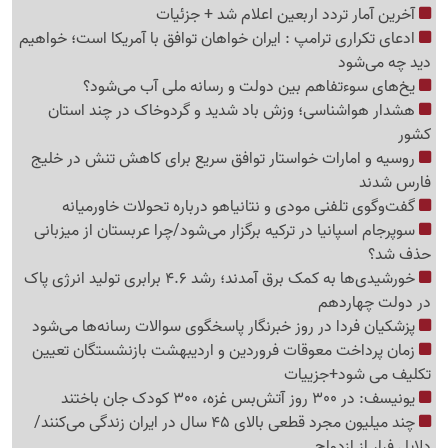
آخرین آمار تردد اربعین اعلام شد + جزئیات
ادعای تکراری ترامپ : ایران خواهان توافق با آمریکا است؛ خواهیم
دید چه می‌شود
یخ‌های سوءتفاهم بین دولت و رسانه ملی آب می‌شود؟
هشدار هواشناسی؛ وزش باد شدید و گردوخاک در چند استان
کشور
روسیه و امارات خواستار توافق سریع برای کاهش تنش در خلیج
فارس شدند
گفت‌وگوی تلفنی مودی و نتانیاهو درباره تحولات خاورمیانه
سوپرجام اسپانیا در ترکیه برگزار می‌شود/چرا عربستان از میزبانی
حذف شد؟
خورشیدی‌ها به کمک برق آمدند؛ رشد 4.6 برابری تولید انرژی پاک
در دولت چهاردهم
پزشکیان فردا در روز خبرنگار پاسخگوی سوالات رسانه‌ها می‌شود
زمان پرداخت معوقات فروردین و اردیبهشت بازنشستگان تعیین
تکلیف می شود+جزییات
یونیسف: در 300 روز آتش‌بس غزه، 300 کودک جان باختند
چند میلیون مجرد قطعی بالای 45 سال در ایران زندگی می‌کنند/
دلایل فرار از ازدواج