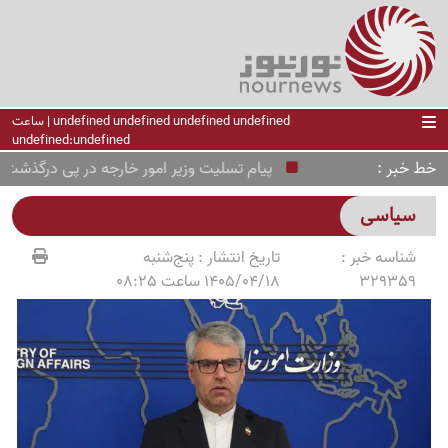
undefined undefined undefined undefined | ساعت
undefined:undefined
خط خبر
پیام تسلیت وزیر امور خارجه در پی درگذشت روزن
سیاسی
شناسه خبر :
تاریخ انتشار :
پنج‌شنبه
329359
1405/04/18 ساعت 08:25