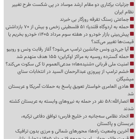
جزئیات برکناری دو مقام ارشد موساد در پی شکست طرح تغییر
نظام ایران
جماعتی زسنگ تفرقه روزگار بی خبرند
حمله به اردوگاه قلندیا؛ 51 فلسطینی زخمی و بیش از 70 بازداشتی
پیش‌بینی بازار خودرو در هفته سوم مرداد 1405؛ خودرو بخریم یا
قیمت‌ها تغییر می‌کند؟
آیا جی‌دی ونس جانشین ترامپ می‌شود؟ آغاز رقابت ونس و روبیو
حمله گسترده روسیه به مراکز اوکراین؛ 155 هدف منهدم شد
امنیت ملی قربانی «شنیده‌ها»؛ مدعی‌العموم تا کی سکوت می‌کند؟
خشم ترامپ از پیروزی عبدالرحمان السید در انتخابات سنای
میشیگان
هادی العامری خواستار تعویق پاسخ به حملات آمریکا و عربستان
شد
انصارالله:58 نفر در حمله به نیروهای وابسته به عربستان کشته
شدند
اتحاد نظامی سه‌جانبه در خلیج فارس؛ توافق دفاعی ترکیه،
عربستان و پاکستان
آخرین وضعیت راه‌ها؛ محورهای شمالی و مرزی بدون ترافیک
قیمت طلای جهانی امروز جمعه 16 مرداد 1405 ؛ تحلیل بازار