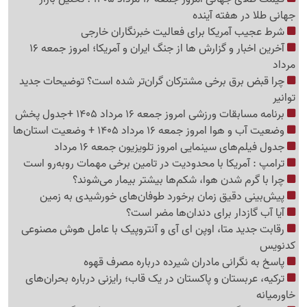
جهانی طلا در هفته آینده
شرط عجیب آمریکا برای فعالیت خبرنگاران خارجی
آخرین اخبار و گزارش ها از جنگ ایران و آمریکا؛ امروز جمعه 16
مرداد
چرا قبض برق برخی مشترکان گران‌تر شده است؟ توضیحات جدید
توانیر
برنامه مسابقات ورزشی امروز جمعه 16 مرداد 1405 +جدول پخش
وضعیت آب و هوا امروز جمعه 16 مرداد 1405 + وضعیت استان‌ها
جدول فیلم‌های سینمایی امروز تلویزیون جمعه 16 مرداد
ترامپ : آمریکا با محدودیت در تامین برخی مهمات روبه‌رو است
چرا با گرم شدن هوا، شکم‌ها بیشتر بیمار می‌شوند؟
پیش‌بینی دقیق زمان برخورد طوفان‌های خورشیدی به زمین
آیا آب گازدار برای دندان‌ها مضر است؟
رقابت جدید متا، اوپن ای آی و آنتروپیک با عامل هوش مصنوعی
کدنویس
پاسخ به نگرانی مادران شیرده درباره مصرف قهوه
ترکیه، عربستان و پاکستان در یک قاب؛ رایزنی درباره بحران‌های
خاورمیانه