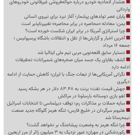
هشدار اتحادیه خودرو درباره حواله‌فروشی غیرقانونی خودروهای
وارداتی
پایان عصر تولدهای پرشمار؛ آغاز نبرد برای نیروی انسانی
یمن: معادله «محاصره در برابر محاصره» تغییرناپذیر است
چرا استراتژی آمریکا در برابر ایران شکست خورده است؟
آخرین اخبار و گزارش‌ها از نقل و انتقالات باشگاه پرسپولیس ؛
جمعه 16 مرداد
دستیار سابق قلعه‌نویی مربی تیم ملی ایتالیا شد
کشف بقایای یک جسد میان صخره‌های شمیرانات؛ تحقیقات
ادامه دارد
نگرانی آمریکایی‌ها از تبعات جنگ با ایران؛ کاهش حمایت از ادامه
درگیری
جهش قیمت نفت؛ برنت به 83.48 دلار در هر بشکه رسید
لغو بازی دوستانه بارسلونا در مراکش
سایه حملات بر مذاکرات رم؛ توقف دیپلماسی تا انتخابات اسرائیل
هلیوم سرگردان در خلیج فارس؛ تنگه هرمز گلوگاه جدید صنعت
نیمه‌رسانا شد
چرا تنگه هرمز به وضعیت پیشاجنگ بر نخواهد گشت؟
رکوردشکنی در مهران؛ عبور نزدیک به 3 میلیون زائر از مرز اربعین