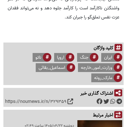
واشنگتن ناکارآمد است را کارآمد جلوه دهد و نه می‌تواند فقدان
عزت نفس تملق‌گو را جبران کند.
کلید واژگان
ایران
جنگ
اروپا
ناتو
وزارت_امور_خارجه
اسماعیل_بقائی
مارک_روته
اشتراک گذاری خبر
https://nournews.ir/n/329359
اخبار مرتبط
دوشنبه 1405/04/22 ساعت 02:49