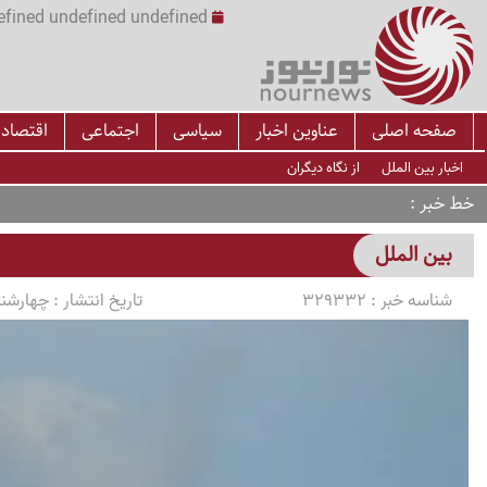
undefined undefined undefined undefined | س
صفحه اصلی
عناوین اخبار
سیاسی
اجتماعی
اقتصاد
اخبار بین الملل
از نگاه دیگران
خط خبر
بین الملل
شناسه خبر :
329332
تاریخ انتشار :
چهارشنبه 1405/04/17 سا