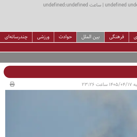
اعت undefined:undefined
ی
فرهنگی
بین الملل
حوادث
ورزشی
چندرسانه‌ای
عت 23:26