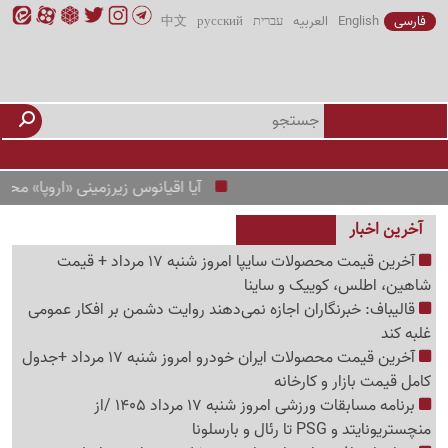
فارسی
English
العربیه
עברית
русский
中文
آیا اقیانوس زیرزمینی «اروپا» محل زندگ
آخرین اخبار
آخرین قیمت محصولات سایپا امروز شنبه 17 مرداد + قیمت
شاهین، اطلس، کوییک و ساینا
قالیباف: خبرنگاران اجازه نمی‌دهند روایت دشمن بر افکار عمومی
غلبه کند
آخرین قیمت محصولات ایران خودرو امروز شنبه 17 مرداد +جدول
کامل قیمت بازار و کارخانه
برنامه مسابقات ورزشی امروز شنبه 17 مرداد 1405 /از
منچستریونایتد و PSG تا رئال و بارسلونا