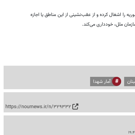
 را اشغال کرده و از عقب‌نشینی از این مناطق یا اجازه
مان ملل، خودداری می‌کند.
نان
آمار شهدا
https://nournews.ir/n/329332