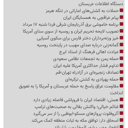
دستگاه اطلاعات عربستان
حملات به کشتی‌های اماراتی در تنگه هرمز
پیام عراقچی به همسایگان ایران
برنامه خاموشی برق آذربایجان شرقی فردا شنبه 17 مرداد
تصویب لایحه تحریم ایران و روسیه از سوی سنای آمریکا
خیز وزنه‌برداران دختر فارس برای سکوی آسیایی
گمانه‌زنی درباره صدای مهیب در پایتخت روسیه
عیادت اهالی فرهنگ از استاد ایرج
حمله یمن به تجمعات نظامی سعودی
تداوم فشار حداکثری آمریکا علیه ایران
تصادف زنجیره‌ای در آزادراه تهران-قم
حمله پهپادی به کشتی ترکیه‌ای
مقاومت عراق پاسخ به حمله عربستان و آمریکا را به تعویق
انداخت
همتی: اقتصاد ایران با فروپاشی فاصله زیادی دارد
غنائم خیالی؛ واکنش بقائی به صحبت‌های ترامپ
آئروفلوت پروازهای مسکو-ابوظبی را از سر می‌گیرد
اسحاق دار: توافق مکه به ثبات منطقه کمک می‌کند
انفجار مهیب شهر المخا یمن را لرزاند