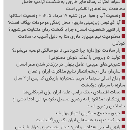
سپاه: اعتراف رسانه‌های خارجی به شکست ترامپ حاصل
مجاهدت رسانه‌های انقلابی است
وضعیت آب و هوا امروز شنبه 17 مرداد 1405 + وضعیت استانها
آیا اقیانوس زیرزمینی «اروپا» محل زندگی موجودات بیگانه است؟
راز تغییر شخصیت انسان؛ چرا با گذشت زمان متفاوت می‌شویم؟
محکومیت نیم میلیارد دلاری متا به دلیل آسیب به سلامت
کودکان
راز سلامت نوزادان؛ چرا شیردهی تا دو سالگی توصیه می‌شود؟
تولید 16 ویروس با کمک هوش مصنوعی!
شیرینی‌های طبیعی؛ عامل پنهان در بزرگ‌تر شدن مغز انسان
سازمان ملل؛ چشم‌انتظار نتایج مذاکرات ایران و عمان
وداع اهالی سینما با مریم همتیان؛ بازیگری که پس از 2 سال
مبارزه با سرطان درگذشت
تبعات اقتصادی جنگ ترامپ علیه ایران برای آمریکایی‌ها
پزشکیان: مذاکره را به رهبری تحمیل نکردیم؛ این ادعا ناشی از
نشناختن رهبری است
حریق مجتمع مسکونی اهواز مهار شد
جو کنت: تهدید هسته‌ای ایران یک پروپاگانداست
رایزنی امنیتی بغداد و ریاض؛ دیدار نخست‌وزیر عراق با رئیس