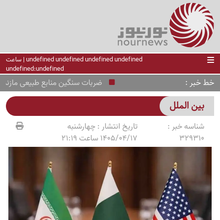
undefined undefined undefined undefined | ساعت
undefined:undefined
خط خبر
ضربات سنگین منابع طبیعی مازندران ب
بین الملل
شناسه خبر :
تاریخ انتشار :
چهارشنبه
329310
1405/04/17 ساعت 21:19