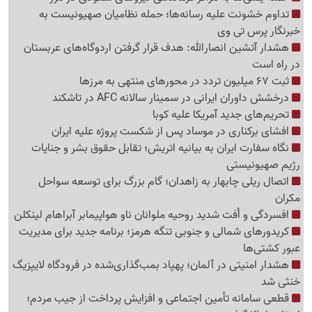
تداوم خشونت علیه رسانه‌ها؛ حمله نظامیان صهیونیست به
خبرنگار پرس تی وی
هشدار آتشین انصارالله: هدف قرار گرفتن اردوگاه‌های عربستان
در راه است
ثبت 67 میلیون تردد در محورهای منتهی به مرزها
درخشش داوران ایرانی در سمینار سالانه AFC در تاشکند
تحریم‌های جدید آمریکا علیه کوبا
افشای برکناری در موساد پس از شکست پروژه علیه ایران
نگاه سفارت ایران به بیانیه اتریش؛ تقابل حقوق بشر و جنایات
رژیم صهیونیستی
اتصال ریلی چابهار به زاهدان؛ گام بزرگ برای توسعه سواحل
مکران
افسردگی و اُفت شدید روحیه ملوانان ناو هواپیمابر آبراهام لینکلن
کریدورهای شمالی و جنوبی تنگه هرمز؛ برنامه جدید برای مدیریت
عبور کشتی‌ها
هشدار امنیتی در آلمان؛ پهپاد بمب‌گذاری‌شده در فرودگاه لایپزیگ
خنثی شد
قطعی سامانه تأمین اجتماعی و افزایش پرداخت از جیب مردم؛