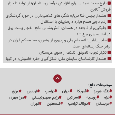
طرح جدید همدان برای افزایش درآمد روستاییان؛ از تولید تا بازار
فروش آنلاین
هشدار پلیس فتا درباره شگردهای کلاهبرداران در حوزه گردشگری
رقم ناچیز فسخ قرارداد رضاییان با استقلال
جلوگیری از فاجعه در همدان؛ آتش‌نشانی مانع انفجار پست برق
در آتش‌سوزی برج شد
حاجی‌بابایی: انسجام ملی و پیروی از رهبری، سد محکم ایران در
برابر جنگ رسانه‌ای است
تکرار تجربه ناموفق ائتلاف از سوی عربستان
هشدار کارشناسان سازمان ملل؛ شکل‌گیری «غزه‌ خاموش» در کوبا
موضوعات داغ:
تنگه هرمز
آمریکا
ایران
ترامپ
اربعین
عراق
غزه
روسیه
اسرائیل
رژیم صهیونیستی
مرز مهران
عربستان
دونالد ترامپ
فلسطین
تهران