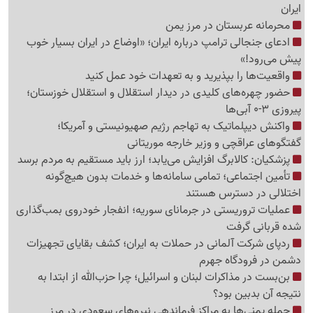
ایران
محرمانه عربستان در مرز یمن
ادعای جنجالی ترامپ درباره ایران؛ «اوضاع در ایران بسیار خوب
پیش می‌رود!»
واقعیت‌ها را بپذیرید و به تعهدات خود عمل کنید
حضور چهره‌های کلیدی در دیدار استقلال و استقلال خوزستان؛
پیروزی 3-0 آبی‌ها
واکنش دیپلماتیک به تهاجم رژیم صهیونیستی و آمریکا؛
گفتگوهای عراقچی و وزیر خارجه موریتانی
پزشکیان: کالابرگ افزایش می‌یابد؛ ارز باید مستقیم به مردم برسد
تأمین اجتماعی؛ تمامی سامانه‌ها و خدمات بدون هیچ‌گونه
اختلالی در دسترس هستند
عملیات تروریستی در جرمانای سوریه؛ انفجار خودروی بمب‌گذاری
شده قربانی گرفت
ردپای شرکت آلمانی در حملات به ایران؛ کشف بقایای تجهیزات
دشمن در فرودگاه جهرم
بن‌بست در مذاکرات لبنان و اسرائیل؛ چرا حزب‌الله از ابتدا به
نتیجه آن بدبین بود؟
حمله یمنی‌ها به مراکز فرماندهی نیروهای سعودی در مرز