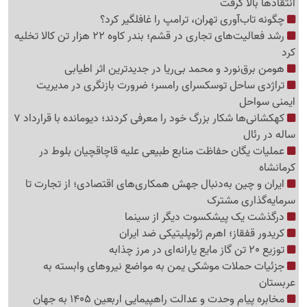
انتقادها بالا گرفت
چگونه تاب‌آوری تهران، ترامپ را غافلگیر کرد؟
رشد فعالیت‌های تجاری در قشم؛ بندر کاوه 22 هزار تن کالا تخلیه
کرد
هومن برق‌نورد و محمد بی‌ریا در جدیدترین اثر اطیابی
تراژدی ساحل توسکسرای رامسر؛ ضرورت بازنگری در مدیریت
ایمنی سواحل
کهکشانی‌ها شکار بزرگ خود را معرفی کردند؛ دیومانده با قرارداد 7
ساله در رئال
عملیات یگان حفاظت منابع طبیعی علیه قاچاقچیان بلوط در
کرمانشاه
ایران و چین به‌دنبال جهش همکاری‌های اقتصادی؛ از تجارت تا
سرمایه‌گذاری مشترک
درگذشت یک پیشکسوت دیگر از سینما
کریدور قفقاز؛ اهرم ژئوپلیتیکی ضد ایران
توزیع 20 تن گاز مایع یارانه‌ای در مرز چذابه
جزئیات حملات موشکی یمن به مواضع نیروهای وابسته به
عربستان
مخابره پیام وحدت و عدالت راهپیمایی اربعین 1405 به جهان