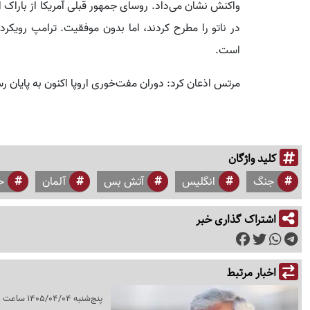
واکنش نشان می‌داد. روسای جمهور قبلی آمریکا از باراک 
در ناتو را مطرح کردند، اما بدون موفقیت. ترامپ رویکرد
است.
مرتس اذعان کرد: دوران مفت‌خوری اروپا اکنون به پایان 
کلید واژگان
جنگ
انگلیس
آتش بس
آلمان
ح
اشتراک گذاری خبر
اخبار مرتبط
پنج‌شنبه 1405/04/04 ساعت 20:34