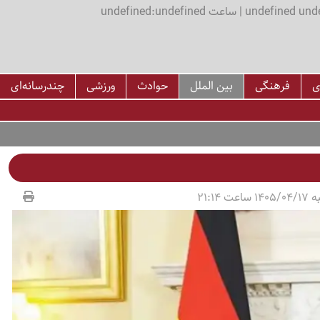
اعت undefined:undefined
ی
فرهنگی
بین الملل
حوادث
ورزشی
چندرسانه‌ای
عت 21:14