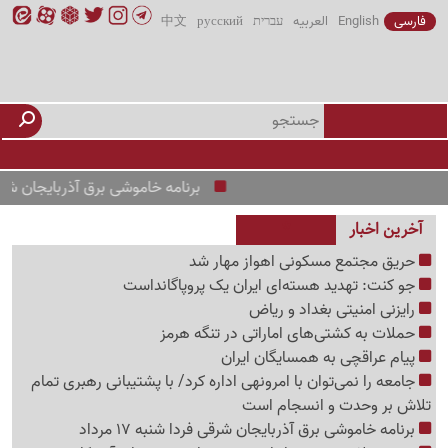
فارسی
English
العربیه
עברית
русский
中文
برنامه خاموشی برق آذربایجان شرقی فردا شنبه 7
آخرین اخبار
حریق مجتمع مسکونی اهواز مهار شد
جو کنت: تهدید هسته‌ای ایران یک پروپاگانداست
رایزنی امنیتی بغداد و ریاض
حملات به کشتی‌های اماراتی در تنگه هرمز
پیام عراقچی به همسایگان ایران
جامعه را نمی‌توان با امرونهی اداره کرد/ با پشتیبانی رهبری تمام
تلاش بر وحدت و انسجام است
برنامه خاموشی برق آذربایجان شرقی فردا شنبه 17 مرداد