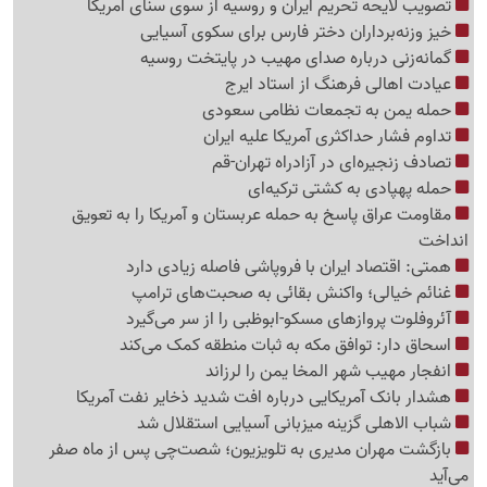
تصویب لایحه تحریم ایران و روسیه از سوی سنای آمریکا
خیز وزنه‌برداران دختر فارس برای سکوی آسیایی
گمانه‌زنی درباره صدای مهیب در پایتخت روسیه
عیادت اهالی فرهنگ از استاد ایرج
حمله یمن به تجمعات نظامی سعودی
تداوم فشار حداکثری آمریکا علیه ایران
تصادف زنجیره‌ای در آزادراه تهران-قم
حمله پهپادی به کشتی ترکیه‌ای
مقاومت عراق پاسخ به حمله عربستان و آمریکا را به تعویق
انداخت
همتی: اقتصاد ایران با فروپاشی فاصله زیادی دارد
غنائم خیالی؛ واکنش بقائی به صحبت‌های ترامپ
آئروفلوت پروازهای مسکو-ابوظبی را از سر می‌گیرد
اسحاق دار: توافق مکه به ثبات منطقه کمک می‌کند
انفجار مهیب شهر المخا یمن را لرزاند
هشدار بانک آمریکایی درباره افت شدید ذخایر نفت آمریکا
شباب الاهلی گزینه میزبانی آسیایی استقلال شد
بازگشت مهران مدیری به تلویزیون؛ شصت‌چی پس از ماه صفر
می‌آید