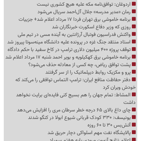
اردوغان: توافق‌نامه مکه علیه هیچ کشوری نیست
رمان «مدیر مدرسه» جلال آل‌احمد سریال می‌شود
برنامه خاموشی برق تهران فردا 17 مرداد اعلام شد+ جزییات
روزی که وزیر دفاع اسکورت خبرنگاران شد
واکنش فدراسیون فوتبال آرژانتین به آینده مسی در تیم ملی
استاد منتقد جنگ غزه در پرونده علیه دانشگاه مینه‌سوتا پیروز شد
توقف پروژه 400 میلیون دلاری ترامپ در کاخ سفید با حکم دادگاه
برنامه خاموشی برق کهکیلویه و بویر احمد شنبه 17 مرداد اعلام شد
پشت توافق ریاض، چه کسی از معادله حذف می‌شود؟
پرو و مکزیک روابط دیپلماتیک را از سر گرفتند
دفتر حفاظت منافع ایران: ترامپ التماس توافقی را می‌کند که
خودش ویران کرد
المشاط: تمام جهان را هم بسیج کنی فایده‌ای برایت نخواهد
داشت
چای داغ بالای 65 درجه خطر سرطان مری را افزایش می‌دهد
یونیسف: 330 کودک قربانی شیوع ابولا در کنگو شدند
آتش‌بس 30 تا 60 روزه
پالایشگاه نفت مهم اسلواکی دچار حریق شد
اعلام نتایج آزمون ورودی پایه هفتم سمپاد