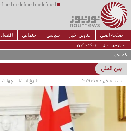
undefined undefined undefined undefined | س
صفحه اصلی
عناوین اخبار
سیاسی
اجتماعی
اقتصاد
اخبار بین الملل
از نگاه دیگران
خط خبر
بین الملل
شناسه خبر :
329308
تاریخ انتشار :
چهارشنبه 1405/04/17 سا