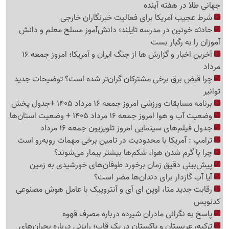
جهانی طلا در هفته آینده
شرط عجیب آمریکا برای فعالیت خبرنگاران خارجی
حادثه خونین در مدرسه تایلند؛ دانش‌آموز مسلح معلم و دانش
آموزان را به رگبار بست
آخرین اخبار و گزارش ها از جنگ ایران و آمریکا؛ امروز جمعه 16
مرداد
چرا قبض برق برخی مشترکان گران‌تر شده است؟ توضیحات جدید
توانیر
برنامه مسابقات ورزشی امروز جمعه 16 مرداد 1405 +جدول پخش
وضعیت آب و هوا امروز جمعه 16 مرداد 1405 + وضعیت استان‌ها
جدول فیلم‌های سینمایی امروز تلویزیون جمعه 16 مرداد
ترامپ : آمریکا با محدودیت در تامین برخی مهمات روبه‌رو است
چرا با گرم شدن هوا، شکم‌ها بیشتر بیمار می‌شوند؟
پیش‌بینی دقیق زمان برخورد طوفان‌های خورشیدی به زمین
آیا آب گازدار برای دندان‌ها مضر است؟
رقابت جدید متا، اوپن ای آی و آنتروپیک با عامل هوش مصنوعی
کدنویس
پاسخ به نگرانی مادران شیرده درباره مصرف قهوه
ترکیه، عربستان و پاکستان در یک قاب؛ رایزنی درباره بحران‌های