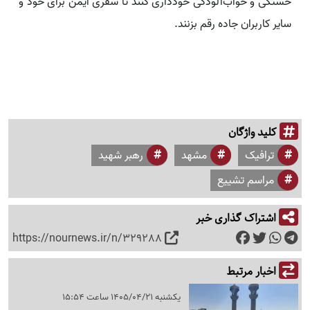
خستگی و خواب‌آلودگی خودداری کنند تا سفری ایمن برای خود و
سایر کاربران جاده رقم بزنند.
کلید واژگان
ترافیک
مشهد
رهبر شهید
مراسم تشییع
اشتراک گذاری خبر
https://nournews.ir/n/329288
اخبار مرتبط
یکشنبه 1405/04/21 ساعت 15:54