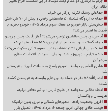
جزئیات برکناری دو مقام ارشد موساد در پی شکست طرح تغییر
نظام ایران
جماعتی زسنگ تفرقه روزگار بی خبرند
حمله به اردوگاه قلندیا؛ 51 فلسطینی زخمی و بیش از 70 بازداشتی
پیش‌بینی بازار خودرو در هفته سوم مرداد 1405؛ خودرو بخریم یا
قیمت‌ها تغییر می‌کند؟
آیا جی‌دی ونس جانشین ترامپ می‌شود؟ آغاز رقابت ونس و روبیو
حمله گسترده روسیه به مراکز اوکراین؛ 155 هدف منهدم شد
امنیت ملی قربانی «شنیده‌ها»؛ مدعی‌العموم تا کی سکوت می‌کند؟
خشم ترامپ از پیروزی عبدالرحمان السید در انتخابات سنای
میشیگان
هادی العامری خواستار تعویق پاسخ به حملات آمریکا و عربستان
شد
انصارالله:58 نفر در حمله به نیروهای وابسته به عربستان کشته
شدند
اتحاد نظامی سه‌جانبه در خلیج فارس؛ توافق دفاعی ترکیه،
عربستان و پاکستان
آخرین وضعیت راه‌ها؛ محورهای شمالی و مرزی بدون ترافیک
قیمت طلای جهانی امروز جمعه 16 مرداد 1405 ؛ تحلیل بازار