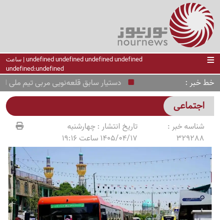
undefined undefined undefined undefined | ساعت
undefined:undefined
خط خبر
دستیار سابق قلعه‌نویی مربی تیم ملی ایتالیا ش
اجتماعی
شناسه خبر :
تاریخ انتشار :
چهارشنبه
329288
1405/04/17 ساعت 19:16