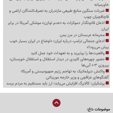
خاورمیانه
ضربات سنگین منابع طبیعی مازندران به تصرف‌کنندگان اراضی و
قاچاقچیان چوب
اذعان قانونگذار دموکرات به «عدم توازن» موشکی آمریکا در برابر
ایران
محرمانه عربستان در مرز یمن
ادعای جنجالی ترامپ درباره ایران؛ «اوضاع در ایران بسیار خوب
پیش می‌رود!»
واقعیت‌ها را بپذیرید و به تعهدات خود عمل کنید
حضور چهره‌های کلیدی در دیدار استقلال و استقلال خوزستان؛
پیروزی 3-0 آبی‌ها
واکنش دیپلماتیک به تهاجم رژیم صهیونیستی و آمریکا؛
گفتگوهای عراقچی و وزیر خارجه موریتانی
پزشکیان: کالابرگ افزایش می‌یابد؛ ارز باید مستقیم به مردم برسد
موضوعات داغ: