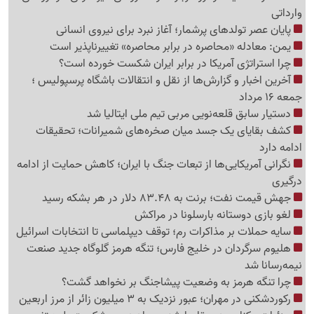
وارداتی
پایان عصر تولدهای پرشمار؛ آغاز نبرد برای نیروی انسانی
یمن: معادله «محاصره در برابر محاصره» تغییرناپذیر است
چرا استراتژی آمریکا در برابر ایران شکست خورده است؟
آخرین اخبار و گزارش‌ها از نقل و انتقالات باشگاه پرسپولیس ؛
جمعه 16 مرداد
دستیار سابق قلعه‌نویی مربی تیم ملی ایتالیا شد
کشف بقایای یک جسد میان صخره‌های شمیرانات؛ تحقیقات
ادامه دارد
نگرانی آمریکایی‌ها از تبعات جنگ با ایران؛ کاهش حمایت از ادامه
درگیری
جهش قیمت نفت؛ برنت به 83.48 دلار در هر بشکه رسید
لغو بازی دوستانه بارسلونا در مراکش
سایه حملات بر مذاکرات رم؛ توقف دیپلماسی تا انتخابات اسرائیل
هلیوم سرگردان در خلیج فارس؛ تنگه هرمز گلوگاه جدید صنعت
نیمه‌رسانا شد
چرا تنگه هرمز به وضعیت پیشاجنگ بر نخواهد گشت؟
رکوردشکنی در مهران؛ عبور نزدیک به 3 میلیون زائر از مرز اربعین