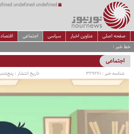
undefined undefined undefined undefined | س
صفحه اصلی
عناوین اخبار
سیاسی
اجتماعی
اقتصاد
خط خبر
اجتماعی
شناسه خبر :
329261
تاریخ انتشار :
پنج‌شنبه 1405/04/18 ساعت 