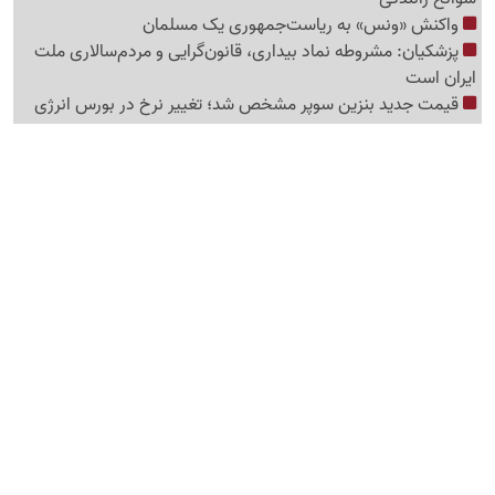
واکنش «ونس» به ریاست‌جمهوری یک مسلمان
پزشکیان: مشروطه نماد بیداری، قانون‌گرایی و مردم‌سالاری ملت
ایران است
قیمت جدید بنزین سوپر مشخص شد؛ تغییر نرخ در بورس انرژی