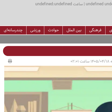
اعت undefined:undefined
ی
فرهنگی
بین الملل
حوادث
ورزشی
چندرسانه‌ای
02:01