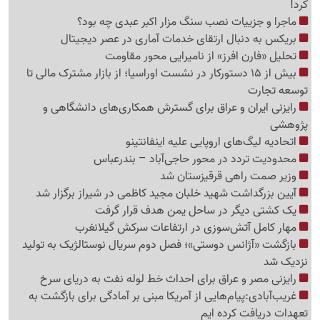
کرد!
ماجرا و جزییات نصب سنگ مزار اکبر عبدی چه بود؟
بریکس به دنبال ارتقای خدمات آماری در عصر دیجیتال
تحلیل «فارن افرز» از نامیرایی محور مقاومت
بیش از 15 دستورکار در نشست اوراسیا؛ از بازار مشترک مالی تا
توسعه تجارت
رایزنی ایران و عراق برای گسترش همکاری‌های دانشگاهی و
پژوهشی
اتحادیه لیگ‌های اروپایی علیه اینفانتینو
محدودیت تردد در محور حاجی‌آباد – بندرعباس
وزیر صمت راهی قرقیزستان شد
آیین بزرگداشت شهید خلبان مجید کاظمی در شیراز برگزار شد
یک کشتی دیگر در ساحل یمن هدف قرار گرفت
مهار کامل آتش‌سوزی در ارتفاعات سرکش گیلانغرب
بازگشت «آژانس دوستی»؛ فصل دوم سریال نوستالژیک به تولید
نزدیک شد
رایزنی مصر و عراق برای احداث خط لوله نفت به دریای سرخ
غریب‌آبادی:پیام‌هایی از آمریکا مبنی بر آمادگی برای بازگشت به
تعهدات دریافت کرده ایم