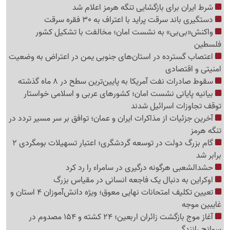
شرط ایران برای بازگشایی تنگه هرمز اعلام شد
دستگیری باند سرقت پراید با اعتراف به 30 فقره سرقت
واکنش«بی‌بی» به نشست امان؛ مخالفت با تشکیل کشور
فلسطین
اعتصاب گسترده در استان‌های جنوبی یمن در اعتراض به وضعیت
امنیتی و اقتصادی
سقوط صادرات نفت آمریکا به پایین‌ترین سطح در 8 ماه گذشته
بیانیه پایانی نشست امان؛ کشورهای عربی و اسلامی خواستار
توقف تجاوزات اسرائیل شدند
آخرین جزئیات از مذاکرات ایران و عمان؛ توافق بر سر مسیر تردد در
تنگه هرمز
گام بزرگ دولت در توسعه گردشگری؛ اعتبار تسهیلات بومگردی 2
برابر شد
حشدالشعبی هرگونه درگیری در سامراء را رد کرد
اوکراین به دنبال یک فاجعه انسانی در مقیاس بزرگ
تعیین تکلیف امتحانات نهایی معوق؛ ویژه دانش‌آموزان 4 استان و
غایبین موجه
آغاز موج بازگشت زائران اربعین؛ 24 کشته و 154 مصدوم در
سوانح رانندگی