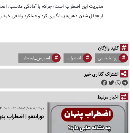
مدیریت این اضطراب است؛ چراکه با آمادگی مناسب، اصلاح ا
از «قفل شدن ذهن» پیشگیری کرد و عملکرد واقعی خود ر
کلید واژگان
روانشناسی
اضطراب
استرس_امتحان
اشتراک گذاری خبر
اخبار مرتبط
دوشنبه 1405/04/08 ساعت 08:52
نوراینفو | اضطراب پن