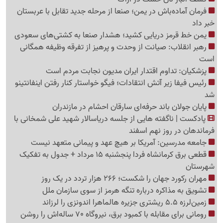
فرمان آماده‌باش در یمن؛ صنعا از مرحله جدید تقابل با عربستان
خبر داد
یمن خط قرمز دریایی کشید؛ هشدار صنعا به کشتی‌های سعودی
رهبر انقلاب: صیانت از وحدت و پرهیز از تفرقه وظیفه همگانی
است
پزشکیان: تداوم اقتدار ایران مدیون نجابت مردم است
رئیس فیفا زیر آتش انتقادات؛ فیگو خواستار کنار رفتن اینفانتینو
شد
پایان جولان باند حرفه‌ای سارقان احشام در مازندران
پادکست | ناگفته هایی از جلسه دریاسالار شهید علی شمخانی با
فرماندهان در روز نهم اسفند
جامعه مدرسین: آمریکا بر هیچ عهد و پیمانی متعهد نیست
قطعی برق کرمانشاه فردا پنجشنبه 15 مرداد + جدول به تفکیک
شهرستان
مهران رکورد جهان را شکست؛ 266 هزار تردد در یک روز
تشویق به مذاکره درباره تنگه هرمز از سوی سازمان ملل
زمین‌لرزه 5.5 ریشتری جزیره هالماهرا اندونزی را لرزاند
رومانی برای مقابله با کمبود برق، نیروگاه 70 ساله‌اش را روشن