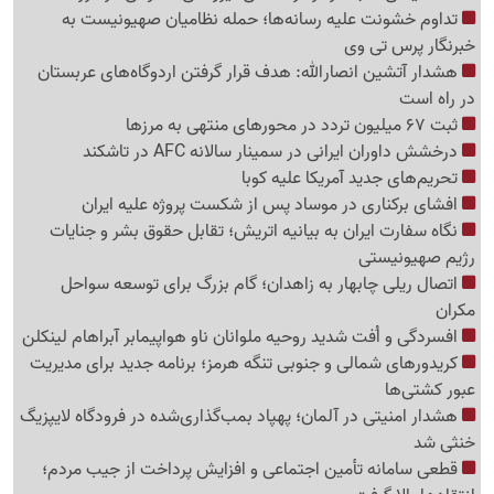
تداوم خشونت علیه رسانه‌ها؛ حمله نظامیان صهیونیست به
خبرنگار پرس تی وی
هشدار آتشین انصارالله: هدف قرار گرفتن اردوگاه‌های عربستان
در راه است
ثبت 67 میلیون تردد در محورهای منتهی به مرزها
درخشش داوران ایرانی در سمینار سالانه AFC در تاشکند
تحریم‌های جدید آمریکا علیه کوبا
افشای برکناری در موساد پس از شکست پروژه علیه ایران
نگاه سفارت ایران به بیانیه اتریش؛ تقابل حقوق بشر و جنایات
رژیم صهیونیستی
اتصال ریلی چابهار به زاهدان؛ گام بزرگ برای توسعه سواحل
مکران
افسردگی و اُفت شدید روحیه ملوانان ناو هواپیمابر آبراهام لینکلن
کریدورهای شمالی و جنوبی تنگه هرمز؛ برنامه جدید برای مدیریت
عبور کشتی‌ها
هشدار امنیتی در آلمان؛ پهپاد بمب‌گذاری‌شده در فرودگاه لایپزیگ
خنثی شد
قطعی سامانه تأمین اجتماعی و افزایش پرداخت از جیب مردم؛