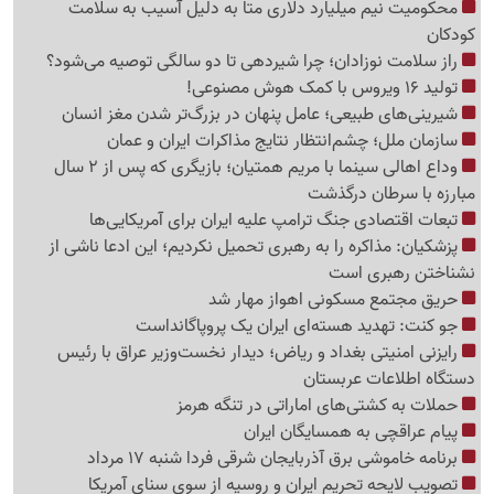
محکومیت نیم میلیارد دلاری متا به دلیل آسیب به سلامت
کودکان
راز سلامت نوزادان؛ چرا شیردهی تا دو سالگی توصیه می‌شود؟
تولید 16 ویروس با کمک هوش مصنوعی!
شیرینی‌های طبیعی؛ عامل پنهان در بزرگ‌تر شدن مغز انسان
سازمان ملل؛ چشم‌انتظار نتایج مذاکرات ایران و عمان
وداع اهالی سینما با مریم همتیان؛ بازیگری که پس از 2 سال
مبارزه با سرطان درگذشت
تبعات اقتصادی جنگ ترامپ علیه ایران برای آمریکایی‌ها
پزشکیان: مذاکره را به رهبری تحمیل نکردیم؛ این ادعا ناشی از
نشناختن رهبری است
حریق مجتمع مسکونی اهواز مهار شد
جو کنت: تهدید هسته‌ای ایران یک پروپاگانداست
رایزنی امنیتی بغداد و ریاض؛ دیدار نخست‌وزیر عراق با رئیس
دستگاه اطلاعات عربستان
حملات به کشتی‌های اماراتی در تنگه هرمز
پیام عراقچی به همسایگان ایران
برنامه خاموشی برق آذربایجان شرقی فردا شنبه 17 مرداد
تصویب لایحه تحریم ایران و روسیه از سوی سنای آمریکا