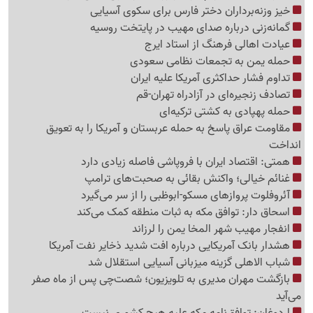
خیز وزنه‌برداران دختر فارس برای سکوی آسیایی
گمانه‌زنی درباره صدای مهیب در پایتخت روسیه
عیادت اهالی فرهنگ از استاد ایرج
حمله یمن به تجمعات نظامی سعودی
تداوم فشار حداکثری آمریکا علیه ایران
تصادف زنجیره‌ای در آزادراه تهران-قم
حمله پهپادی به کشتی ترکیه‌ای
مقاومت عراق پاسخ به حمله عربستان و آمریکا را به تعویق
انداخت
همتی: اقتصاد ایران با فروپاشی فاصله زیادی دارد
غنائم خیالی؛ واکنش بقائی به صحبت‌های ترامپ
آئروفلوت پروازهای مسکو-ابوظبی را از سر می‌گیرد
اسحاق دار: توافق مکه به ثبات منطقه کمک می‌کند
انفجار مهیب شهر المخا یمن را لرزاند
هشدار بانک آمریکایی درباره افت شدید ذخایر نفت آمریکا
شباب الاهلی گزینه میزبانی آسیایی استقلال شد
بازگشت مهران مدیری به تلویزیون؛ شصت‌چی پس از ماه صفر
می‌آید
اردوغان: توافق‌نامه مکه علیه هیچ کشوری نیست