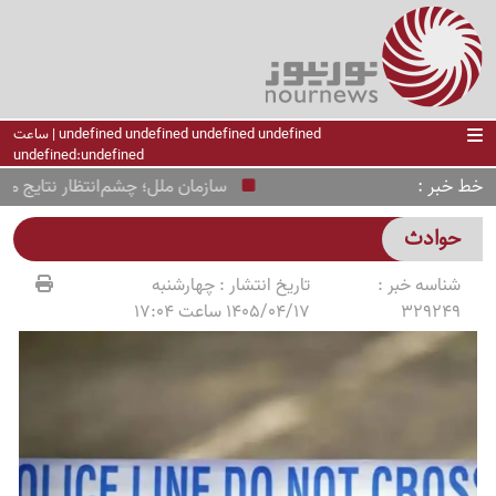
undefined undefined undefined undefined | ساعت
undefined:undefined
خط خبر
سازمان ملل؛ چشم‌انتظار نتایج مذاکرا
حوادث
شناسه خبر :
تاریخ انتشار :
چهارشنبه
329249
1405/04/17 ساعت 17:04