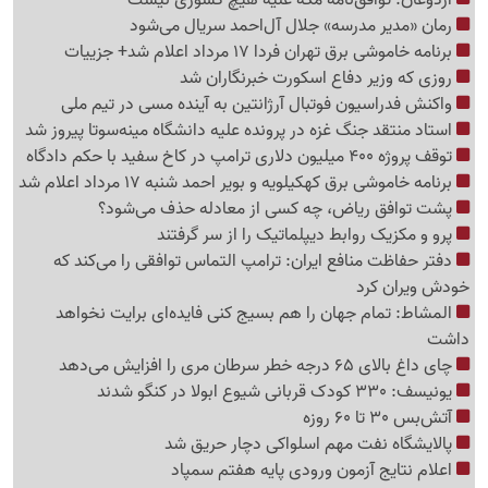
رمان «مدیر مدرسه» جلال آل‌احمد سریال می‌شود
برنامه خاموشی برق تهران فردا 17 مرداد اعلام شد+ جزییات
روزی که وزیر دفاع اسکورت خبرنگاران شد
واکنش فدراسیون فوتبال آرژانتین به آینده مسی در تیم ملی
استاد منتقد جنگ غزه در پرونده علیه دانشگاه مینه‌سوتا پیروز شد
توقف پروژه 400 میلیون دلاری ترامپ در کاخ سفید با حکم دادگاه
برنامه خاموشی برق کهکیلویه و بویر احمد شنبه 17 مرداد اعلام شد
پشت توافق ریاض، چه کسی از معادله حذف می‌شود؟
پرو و مکزیک روابط دیپلماتیک را از سر گرفتند
دفتر حفاظت منافع ایران: ترامپ التماس توافقی را می‌کند که
خودش ویران کرد
المشاط: تمام جهان را هم بسیج کنی فایده‌ای برایت نخواهد
داشت
چای داغ بالای 65 درجه خطر سرطان مری را افزایش می‌دهد
یونیسف: 330 کودک قربانی شیوع ابولا در کنگو شدند
آتش‌بس 30 تا 60 روزه
پالایشگاه نفت مهم اسلواکی دچار حریق شد
اعلام نتایج آزمون ورودی پایه هفتم سمپاد