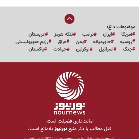
موضوعات داغ:
آمریکا
ایران
ترامپ
تنگه هرمز
عربستان
روسیه
خاورمیانه
یمن
عراق
رژیم صهیونیستی
جنگ
اسرائیل
اوکراین
حوادث
پاکستان
امانت‌داری فضیلت است.
نقل مطالب با ذکر منبع
نورنیوز
بلامانع است.
copyright © 2024
www.nournews.ir
, all rights reserved.