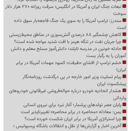
تبعات جنگ ایران و آمریکا در انگلیس؛ سرقت روزانه 270 هزار دلار
سوخت
سندرز: ترامپ آمریکا را به سوی یک جنگ فاجعه‌بار سوق داده
است
کاهش چشمگیر 88 درصدی آتش‌سوزی در مناطق محیط‌زیستی
چرا جریان نفت در تنگه هرمز با افت شدید مواجه شده است؟
حادثه خونین در مدرسه تایلند؛ دانش‌آموز مسلح معلم و دانش
آموزان را به رگبار بست
خشم ترامپ از افشای حقیقت؛ کمبود مهمات آمریکا در برابر
ایران!
پیام تسلیت وزیر امور خارجه در پی درگذشت روزنامه‌نگار
پیشکسوت ایران
هشدار اتحادیه خودرو درباره حواله‌فروشی غیرقانونی خودروهای
وارداتی
پایان عصر تولدهای پرشمار؛ آغاز نبرد برای نیروی انسانی
یمن: معادله «محاصره در برابر محاصره» تغییرناپذیر است
چرا استراتژی آمریکا در برابر ایران شکست خورده است؟
آخرین اخبار و گزارش‌ها از نقل و انتقالات باشگاه پرسپولیس ؛