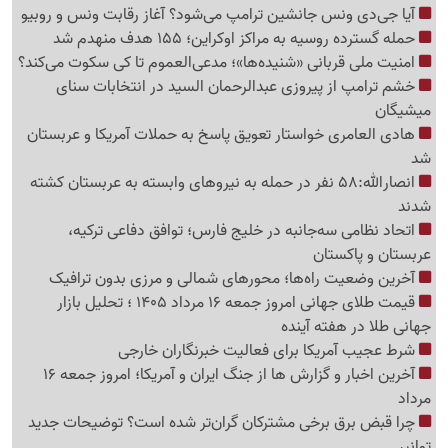
آیا جی‌دی ونس جانشین ترامپ می‌شود؟ آغاز رقابت ونس و روبیو
حمله گسترده روسیه به مراکز اوکراین؛ 155 هدف منهدم شد
امنیت ملی قربانی «شنیده‌ها»؛ مدعی‌العموم تا کی سکوت می‌کند؟
خشم ترامپ از پیروزی عبدالرحمان السید در انتخابات سنای
میشیگان
هادی العامری خواستار تعویق پاسخ به حملات آمریکا و عربستان
شد
انصارالله:58 نفر در حمله به نیروهای وابسته به عربستان کشته
شدند
اتحاد نظامی سه‌جانبه در خلیج فارس؛ توافق دفاعی ترکیه،
عربستان و پاکستان
آخرین وضعیت راه‌ها؛ محورهای شمالی و مرزی بدون ترافیک
قیمت طلای جهانی امروز جمعه 16 مرداد 1405 ؛ تحلیل بازار
جهانی طلا در هفته آینده
شرط عجیب آمریکا برای فعالیت خبرنگاران خارجی
آخرین اخبار و گزارش ها از جنگ ایران و آمریکا؛ امروز جمعه 16
مرداد
چرا قبض برق برخی مشترکان گران‌تر شده است؟ توضیحات جدید
توانیر