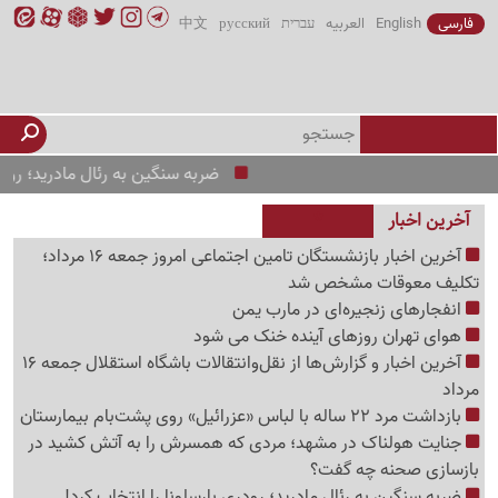
فارسی
English
العربیه
עברית
русский
中文
ضربه سنگین به رئال مادرید؛ رودری بارس
آخرین اخبار
آخرین اخبار بازنشستگان تامین اجتماعی امروز جمعه 16 مرداد؛
تکلیف معوقات مشخص شد
انفجارهای زنجیره‌ای در مارب یمن
هوای تهران روزهای آینده خنک می شود
آخرین اخبار و گزارش‌ها از نقل‌وانتقالات باشگاه استقلال جمعه 16
مرداد
بازداشت مرد 22 ساله با لباس «عزرائیل» روی پشت‌بام بیمارستان
جنایت هولناک در مشهد؛ مردی که همسرش را به آتش کشید در
بازسازی صحنه چه گفت؟
ضربه سنگین به رئال مادرید؛ رودری بارسلونا را انتخاب کرد!