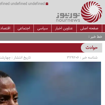
undefined undefined undefined undefined | س
صفحه اصلی
عناوین اخبار
سیاسی
اجتماعی
اقتصاد
خط خبر
حوادث
شناسه خبر :
329206
تاریخ انتشار :
چهارشنبه 1405/04/17 سا