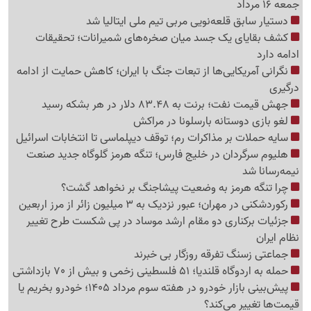
جمعه 16 مرداد
دستیار سابق قلعه‌نویی مربی تیم ملی ایتالیا شد
کشف بقایای یک جسد میان صخره‌های شمیرانات؛ تحقیقات
ادامه دارد
نگرانی آمریکایی‌ها از تبعات جنگ با ایران؛ کاهش حمایت از ادامه
درگیری
جهش قیمت نفت؛ برنت به 83.48 دلار در هر بشکه رسید
لغو بازی دوستانه بارسلونا در مراکش
سایه حملات بر مذاکرات رم؛ توقف دیپلماسی تا انتخابات اسرائیل
هلیوم سرگردان در خلیج فارس؛ تنگه هرمز گلوگاه جدید صنعت
نیمه‌رسانا شد
چرا تنگه هرمز به وضعیت پیشاجنگ بر نخواهد گشت؟
رکوردشکنی در مهران؛ عبور نزدیک به 3 میلیون زائر از مرز اربعین
جزئیات برکناری دو مقام ارشد موساد در پی شکست طرح تغییر
نظام ایران
جماعتی زسنگ تفرقه روزگار بی خبرند
حمله به اردوگاه قلندیا؛ 51 فلسطینی زخمی و بیش از 70 بازداشتی
پیش‌بینی بازار خودرو در هفته سوم مرداد 1405؛ خودرو بخریم یا
قیمت‌ها تغییر می‌کند؟