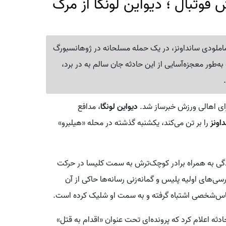
فوتبال ؛ دیواین لونگا از مرگ
ه ماملودی سانداونز، در یک حمله مسلحانه در ژوهانسبورگ
 قرار گرفت. این فوتبالیست 31 ساله که به‌طور معجزه‌آسایی از این حادثه جان سالم به در برد،
رای اهالی ورزش خبرساز شد.
دیواین لونگا
، مدافع
اونز
را بر تن می‌کند، یکشنبه گذشته در محله «هیلبرو»
دگی به همراه برادر کوچک‌ترش به سمت کلیسا در حرکت
های اولیه پلیس و گمانه‌زنی رسانه‌ها حاکی از آن
باس‌شخصی اشتباه گرفته و به سمت او شلیک کرده است.
دثه اعلام کرد که پرونده‌ای تحت عنوان «اقدام به قتل»