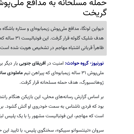
حمله مسلحانه به مدافع ملی‌پوش 
گریخت
دیواین لونگا، مدافع ملی‌پوش زیمبابوه‌ای و ستاره باشگا
هدف شلیک گلوله
ظاهراً قربانی اشتباه مهاجم در تشخیص هویت شده است.
نورنیوز- گروه حوادث:
امنیت در
آفریقای جنوبی
بار دیگر ب
ملی‌پوش ۳۱ ساله زیمبابوه‌ای که پیراهن تیم
ماملودی ساند
ژوهانسبورگ، هدف حمله مسلحانه قرار گرفت.
بر اساس گزارش رسانه‌های محلی، این بازیکن هنگام رانن
بود که فردی ناشناس به سمت خودروی او آتش گشود. بررسی‌
است که مهاجم، این فوتبالیست مشهور را با یک پلیس ل
سروان «تینتسوانو سیبکو»، سخنگوی پلیس، با تایید این حا