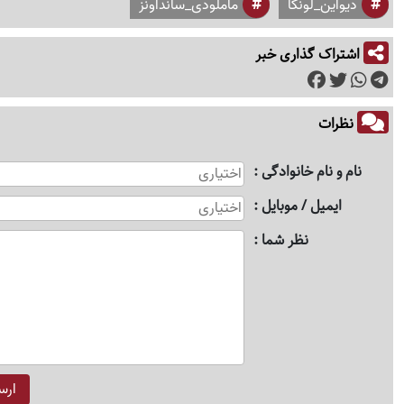
دیواین_لونگا
ماملودی_سانداونز
اشتراک گذاری خبر
نظرات
نام و نام خانوادگی
ایمیل / موبایل
نظر شما