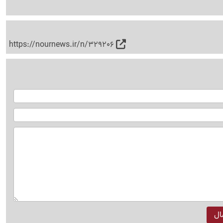
https://nournews.ir/n/329206