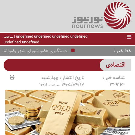
undefined undefined undefined undefined | ساعت
undefined:undefined
خط خبر
دستگیری عضو شورای شهر رضوانشهر در پ
اقتصادی
شناسه خبر :
تاریخ انتشار :
چهارشنبه
329163
1405/04/17 ساعت 10:11