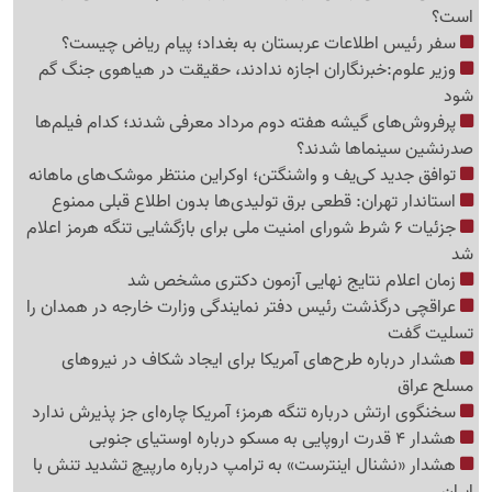
است؟
سفر رئیس اطلاعات عربستان به بغداد؛ پیام ریاض چیست؟
وزیر علوم:خبرنگاران اجازه ندادند، حقیقت در هیاهوی جنگ گم
شود
پرفروش‌های گیشه هفته دوم مرداد معرفی شدند؛ کدام فیلم‌ها
صدرنشین سینماها شدند؟
توافق جدید کی‌یف و واشنگتن؛ اوکراین منتظر موشک‌های ماهانه
استاندار تهران: قطعی برق تولیدی‌ها بدون اطلاع قبلی ممنوع
جزئیات 6 شرط شورای امنیت ملی برای بازگشایی تنگه هرمز اعلام
شد
زمان اعلام نتایج نهایی آزمون دکتری مشخص شد
عراقچی درگذشت رئیس دفتر نمایندگی وزارت خارجه در همدان را
تسلیت گفت
هشدار درباره طرح‌های آمریکا برای ایجاد شکاف در نیروهای
مسلح عراق
سخنگوی ارتش درباره تنگه هرمز؛ آمریکا چاره‌ای جز پذیرش ندارد
هشدار 4 قدرت اروپایی به مسکو درباره اوستیای جنوبی
هشدار «نشنال اینترست» به ترامپ درباره مارپیچ تشدید تنش با