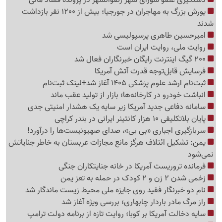
دستگیری عضو شورای شهر رضوانشهر در پرونده فساد مالی
یورش بزرگ به مهاجران در جورجیا؛ بیش از 1200 نفر بازداشت
شدند
امیرحسین طاهری پرسپولیسی شد
روایت ملی، روایت ایران است
200 گیگ اینترنت رایگان خبرنگاران فعال شد
فرسایش قابل‌توجه قدرت آتش آمریکا
ثبت‌نام ارشد علوم پزشکی 1405 آغاز شد+لینک ثبت‌نام
انباشت خودرو در کارخانه‌ها؛ بازار از تولید عقب ماند
سامانه دفاعی جدید آمریکا زیر سایه یک هشدار امنیتی جدی
پایان بلاتکلیفی 10 هزار کانتینر ایرانی در بندر کراچی
سربازگیری اجباری «بی بی»، صدای صهیونیست‌ها را درآورد!
یمن: تشکیل ائتلاف هرگز مانع مجازات عربستان به خاطر جنایاتش
نمی‌شود
فرمانده تروریست آمریکا در خانه جنایتکاران جنگی
زخمی شدن 2 زن و 2 کودک در حمله به تعز یمن
نام دو خبرنگار فقید روی جایزه ملی محیط زیست ماندگار شد
راز مرگ مادر باردار چابهاری؛ بررسی ویژه آغاز شد
سایه دخالت آمریکا بر کوبا؛ روایت تازه از برنامه دولت ترامپ