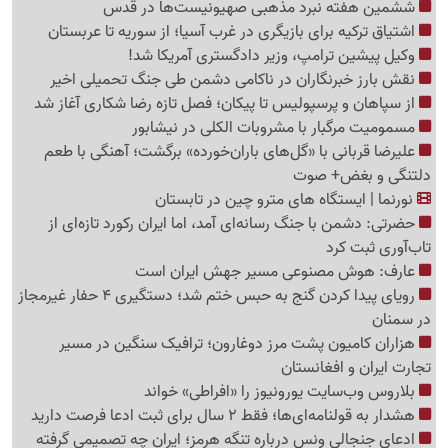
ششمین هفته نبرد مذهبی صهیونیست‌ها در قدس
اشتیاق ترکیه برای بازیگری در غرب آسیا؛ از سوریه تا عربستان
وکیل پیشین ترامپ، وزیر دادگستری آمریکا شد!
نقش بارز خبرنگاران در ناکامی دشمن طی جنگ تحمیلی اخیر
از سپاهان و پرسپولیس تا پیکان؛ فصل تازه رضا شکاری آغاز شد
مسمومیت مرگبار با مشروبات الکلی در نیشابور
علیرضا قربانی با «گل‌های باران‌خورده» برگشت؛ آهنگی با طعم
دلتنگی و بغض+ صوت
نورنما | ایستگاه های مترو چین در تابستان
حضرتی: دشمن با جنگ رسانه‌ای آمد، اما ایران رکورد تازه‌ای از
تاب‌آوری ثبت کرد
عارف: هوش مصنوعی مسیر جهش ایران است
رویای پیدا کردن گنج به حبس ختم شد؛ دستگیری 4 حفار غیرمجاز
در سمنان
هزاران کامیون پشت مرز دوغارون؛ ترافیک سنگین در مسیر
تجارت ایران و افغانستان
بلاروس وب‌سایت یورونیوز را «افراطی» خواند
هشدار به قولنامه‌ای‌ها؛ فقط 2 سال برای ثبت ادعا فرصت دارید
ادعای جنجالی ونس درباره تنگه هرمز؛ ایران چه تصمیمی گرفته