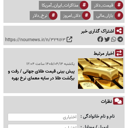
قیمت_دلار
مذاکرات_ایران_آمریکا
بازار_مالی
دلار_امروز
نرخ_دلار
اشتراک گذاری خبر
https://nournews.ir/n/329163
اخبار مرتبط
یکشنبه 1405/04/14 ساعت 12:04
پیش بینی قیمت طلای جهانی / رفت و
برگشت طلا در سایه معمای نرخ بهره
نظرات
نام و نام خانوادگی
ایمیل / موبایل