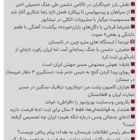
نقش بارز خبرنگاران در ناکامی دشمن طی جنگ تحمیلی اخیر
از سپاهان و پرسپولیس تا پیکان؛ فصل تازه رضا شکاری آغاز شد
مسمومیت مرگبار با مشروبات الکلی در نیشابور
علیرضا قربانی با «گل‌های باران‌خورده» برگشت؛ آهنگی با طعم
دلتنگی و بغض+ صوت
نورنما | ایستگاه های مترو چین در تابستان
حضرتی: دشمن با جنگ رسانه‌ای آمد، اما ایران رکورد تازه‌ای از
تاب‌آوری ثبت کرد
عارف: هوش مصنوعی مسیر جهش ایران است
رویای پیدا کردن گنج به حبس ختم شد؛ دستگیری 4 حفار غیرمجاز
در سمنان
هزاران کامیون پشت مرز دوغارون؛ ترافیک سنگین در مسیر
تجارت ایران و افغانستان
بلاروس وب‌سایت یورونیوز را «افراطی» خواند
هشدار به قولنامه‌ای‌ها؛ فقط 2 سال برای ثبت ادعا فرصت دارید
ادعای جنجالی ونس درباره تنگه هرمز؛ ایران چه تصمیمی گرفته
است؟
سفر رئیس اطلاعات عربستان به بغداد؛ پیام ریاض چیست؟
وزیر علوم:خبرنگاران اجازه ندادند، حقیقت در هیاهوی جنگ گم