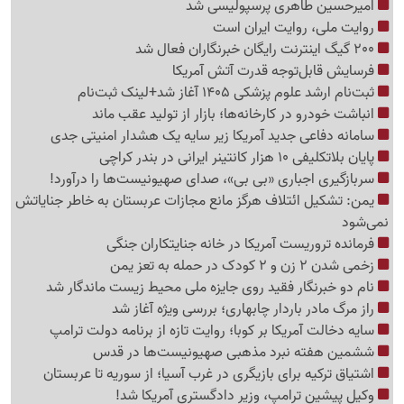
امیرحسین طاهری پرسپولیسی شد
روایت ملی، روایت ایران است
200 گیگ اینترنت رایگان خبرنگاران فعال شد
فرسایش قابل‌توجه قدرت آتش آمریکا
ثبت‌نام ارشد علوم پزشکی 1405 آغاز شد+لینک ثبت‌نام
انباشت خودرو در کارخانه‌ها؛ بازار از تولید عقب ماند
سامانه دفاعی جدید آمریکا زیر سایه یک هشدار امنیتی جدی
پایان بلاتکلیفی 10 هزار کانتینر ایرانی در بندر کراچی
سربازگیری اجباری «بی بی»، صدای صهیونیست‌ها را درآورد!
یمن: تشکیل ائتلاف هرگز مانع مجازات عربستان به خاطر جنایاتش
نمی‌شود
فرمانده تروریست آمریکا در خانه جنایتکاران جنگی
زخمی شدن 2 زن و 2 کودک در حمله به تعز یمن
نام دو خبرنگار فقید روی جایزه ملی محیط زیست ماندگار شد
راز مرگ مادر باردار چابهاری؛ بررسی ویژه آغاز شد
سایه دخالت آمریکا بر کوبا؛ روایت تازه از برنامه دولت ترامپ
ششمین هفته نبرد مذهبی صهیونیست‌ها در قدس
اشتیاق ترکیه برای بازیگری در غرب آسیا؛ از سوریه تا عربستان
وکیل پیشین ترامپ، وزیر دادگستری آمریکا شد!