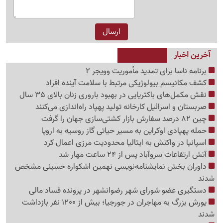
آخرین اخبار
برنامه ناسا برای تمدید مأموریت وویجر 2
کشف مکانیسم بیولوژیکی مرتبط با سلامت آینده افراد
نقش مکمل‌های باکتریایی در بهبود باروری زنان بالای 35 سال
صربستان و اسرائیل کارخانه تولید پهپاد راه‌اندازی می‌کنند
چین 82 درصد سفارش بازار کشتی‌سازی جهان را گرفت
حمله پهپادی اوکراین به مسیر حیاتی گاز روسیه به اروپا
اسپانیا در واکنش به ایتالیا محدودیت مرزی اعمال کرد
آتش ارتفاعات سروآباد پس از 24 ساعت مهار شد
داوران بخش نمایشنامه‌نویسی نهمین اشکواره حسینی مشخص
شدند
دستگیری عضو شورای شهر رضوانشهر در پرونده فساد مالی
یورش بزرگ به مهاجران در جورجیا؛ بیش از 1200 نفر بازداشت
شدند