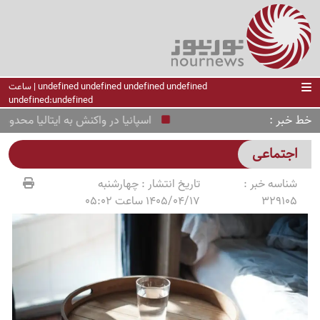
undefined undefined undefined undefined | ساعت
undefined:undefined
خط خبر
اسپانیا در واکنش به ایتالیا محدودیت م
اجتماعی
شناسه خبر :
تاریخ انتشار :
چهارشنبه
329105
1405/04/17 ساعت 05:02