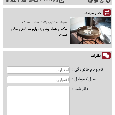
https://nournews.ir/n/329105
اخبار مرتبط
پنج‌شنبه 1404/08/15 ساعت 05:00
مکمل «ملاتونین» برای سلامتی مضر
است
نظرات
نام و نام خانوادگی
ایمیل / موبایل
نظر شما