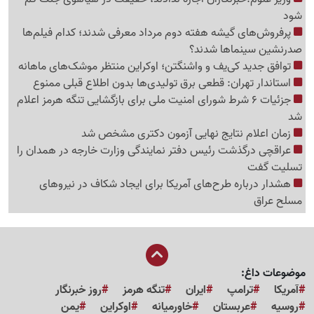
شود
پرفروش‌های گیشه هفته دوم مرداد معرفی شدند؛ کدام فیلم‌ها
صدرنشین سینماها شدند؟
توافق جدید کی‌یف و واشنگتن؛ اوکراین منتظر موشک‌های ماهانه
استاندار تهران: قطعی برق تولیدی‌ها بدون اطلاع قبلی ممنوع
جزئیات 6 شرط شورای امنیت ملی برای بازگشایی تنگه هرمز اعلام
شد
زمان اعلام نتایج نهایی آزمون دکتری مشخص شد
عراقچی درگذشت رئیس دفتر نمایندگی وزارت خارجه در همدان را
تسلیت گفت
هشدار درباره طرح‌های آمریکا برای ایجاد شکاف در نیروهای
مسلح عراق
موضوعات داغ:
آمریکا
ترامپ
ایران
تنگه هرمز
روز خبرنگار
روسیه
عربستان
خاورمیانه
اوکراین
یمن