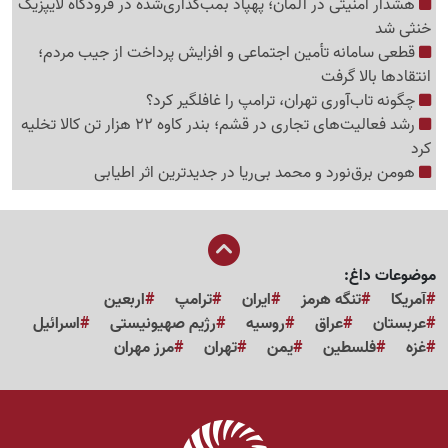
هشدار امنیتی در آلمان؛ پهپاد بمب‌گذاری‌شده در فرودگاه لایپزیگ
خنثی شد
قطعی سامانه تأمین اجتماعی و افزایش پرداخت از جیب مردم؛
انتقادها بالا گرفت
چگونه تاب‌آوری تهران، ترامپ را غافلگیر کرد؟
رشد فعالیت‌های تجاری در قشم؛ بندر کاوه 22 هزار تن کالا تخلیه
کرد
هومن برق‌نورد و محمد بی‌ریا در جدیدترین اثر اطیابی
موضوعات داغ:
آمریکا
تنگه هرمز
ایران
ترامپ
اربعین
عربستان
عراق
روسیه
رژیم صهیونیستی
اسرائیل
غزه
فلسطین
یمن
تهران
مرز مهران