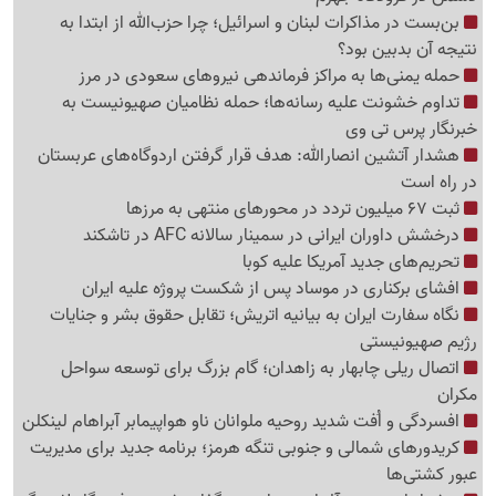
بن‌بست در مذاکرات لبنان و اسرائیل؛ چرا حزب‌الله از ابتدا به
نتیجه آن بدبین بود؟
حمله یمنی‌ها به مراکز فرماندهی نیروهای سعودی در مرز
تداوم خشونت علیه رسانه‌ها؛ حمله نظامیان صهیونیست به
خبرنگار پرس تی وی
هشدار آتشین انصارالله: هدف قرار گرفتن اردوگاه‌های عربستان
در راه است
ثبت 67 میلیون تردد در محورهای منتهی به مرزها
درخشش داوران ایرانی در سمینار سالانه AFC در تاشکند
تحریم‌های جدید آمریکا علیه کوبا
افشای برکناری در موساد پس از شکست پروژه علیه ایران
نگاه سفارت ایران به بیانیه اتریش؛ تقابل حقوق بشر و جنایات
رژیم صهیونیستی
اتصال ریلی چابهار به زاهدان؛ گام بزرگ برای توسعه سواحل
مکران
افسردگی و اُفت شدید روحیه ملوانان ناو هواپیمابر آبراهام لینکلن
کریدورهای شمالی و جنوبی تنگه هرمز؛ برنامه جدید برای مدیریت
عبور کشتی‌ها