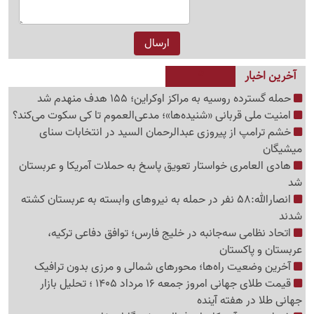
آخرین اخبار
حمله گسترده روسیه به مراکز اوکراین؛ 155 هدف منهدم شد
امنیت ملی قربانی «شنیده‌ها»؛ مدعی‌العموم تا کی سکوت می‌کند؟
خشم ترامپ از پیروزی عبدالرحمان السید در انتخابات سنای
میشیگان
هادی العامری خواستار تعویق پاسخ به حملات آمریکا و عربستان
شد
انصارالله:58 نفر در حمله به نیروهای وابسته به عربستان کشته
شدند
اتحاد نظامی سه‌جانبه در خلیج فارس؛ توافق دفاعی ترکیه،
عربستان و پاکستان
آخرین وضعیت راه‌ها؛ محورهای شمالی و مرزی بدون ترافیک
قیمت طلای جهانی امروز جمعه 16 مرداد 1405 ؛ تحلیل بازار
جهانی طلا در هفته آینده