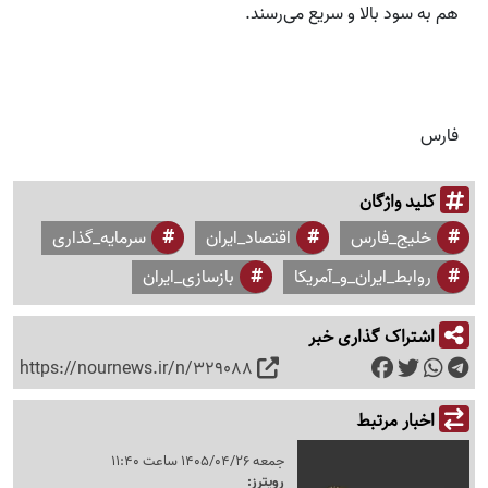
هم به سود بالا و سریع می‌رسند.
فارس
کلید واژگان
خلیج_فارس
اقتصاد_ایران
سرمایه_گذاری
روابط_ایران_و_آمریکا
بازسازی_ایران
اشتراک گذاری خبر
https://nournews.ir/n/329088
اخبار مرتبط
جمعه 1405/04/26 ساعت 11:40
رویترز: