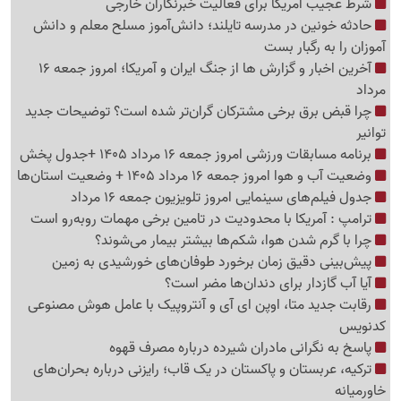
شرط عجیب آمریکا برای فعالیت خبرنگاران خارجی
حادثه خونین در مدرسه تایلند؛ دانش‌آموز مسلح معلم و دانش
آموزان را به رگبار بست
آخرین اخبار و گزارش ها از جنگ ایران و آمریکا؛ امروز جمعه 16
مرداد
چرا قبض برق برخی مشترکان گران‌تر شده است؟ توضیحات جدید
توانیر
برنامه مسابقات ورزشی امروز جمعه 16 مرداد 1405 +جدول پخش
وضعیت آب و هوا امروز جمعه 16 مرداد 1405 + وضعیت استان‌ها
جدول فیلم‌های سینمایی امروز تلویزیون جمعه 16 مرداد
ترامپ : آمریکا با محدودیت در تامین برخی مهمات روبه‌رو است
چرا با گرم شدن هوا، شکم‌ها بیشتر بیمار می‌شوند؟
پیش‌بینی دقیق زمان برخورد طوفان‌های خورشیدی به زمین
آیا آب گازدار برای دندان‌ها مضر است؟
رقابت جدید متا، اوپن ای آی و آنتروپیک با عامل هوش مصنوعی
کدنویس
پاسخ به نگرانی مادران شیرده درباره مصرف قهوه
ترکیه، عربستان و پاکستان در یک قاب؛ رایزنی درباره بحران‌های
خاورمیانه