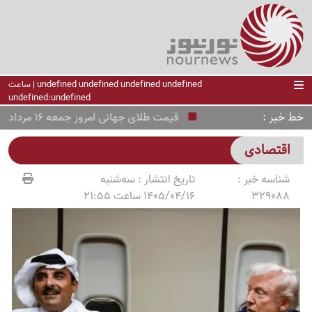
undefined undefined undefined undefined | ساعت
undefined:undefined
خط خبر
قیمت طلای جهانی امروز جمعه 16 مرداد 1405 ؛ تحلیل بازار جهانی طلا در هفته آینده
اقتصادی
شناسه خبر :
تاریخ انتشار :
سه‌شنبه
329088
1405/04/16 ساعت 21:55