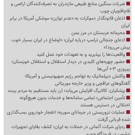
ضربات سنگین منابع طبیعی مازندران به تصرف‌کنندگان اراضی و
قاچاقچیان چوب
اذعان قانونگذار دموکرات به «عدم توازن» موشکی آمریکا در برابر
ایران
محرمانه عربستان در مرز یمن
ادعای جنجالی ترامپ درباره ایران؛ «اوضاع در ایران بسیار خوب
پیش می‌رود!»
واقعیت‌ها را بپذیرید و به تعهدات خود عمل کنید
حضور چهره‌های کلیدی در دیدار استقلال و استقلال خوزستان؛
پیروزی 3-0 آبی‌ها
واکنش دیپلماتیک به تهاجم رژیم صهیونیستی و آمریکا؛
گفتگوهای عراقچی و وزیر خارجه موریتانی
پزشکیان: کالابرگ افزایش می‌یابد؛ ارز باید مستقیم به مردم برسد
تأمین اجتماعی؛ تمامی سامانه‌ها و خدمات بدون هیچ‌گونه
اختلالی در دسترس هستند
عملیات تروریستی در جرمانای سوریه؛ انفجار خودروی بمب‌گذاری
شده قربانی گرفت
ردپای شرکت آلمانی در حملات به ایران؛ کشف بقایای تجهیزات
دشمن در فرودگاه جهرم