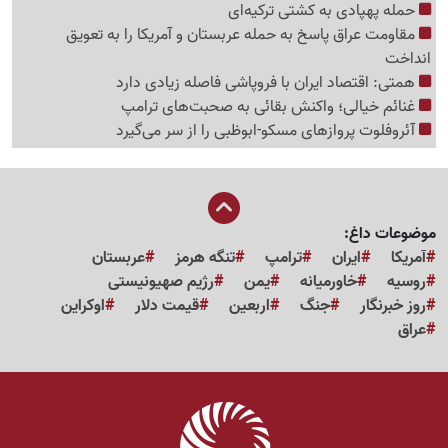
حمله پهپادی به کشتی ترکیه‌ای
مقاومت عراق پاسخ به حمله عربستان و آمریکا را به تعویق
انداخت
همتی: اقتصاد ایران با فروپاشی فاصله زیادی دارد
غنائم خیالی؛ واکنش بقائی به صحبت‌های ترامپ
آئروفلوت پروازهای مسکو-ابوظبی را از سر می‌گیرد
موضوعات داغ:
آمریکا
ایران
ترامپ
تنگه هرمز
عربستان
روسیه
خاورمیانه
یمن
رژیم صهیونیستی
روز خبرنگار
جنگ
اربعین
قیمت دلار
اوکراین
عراق