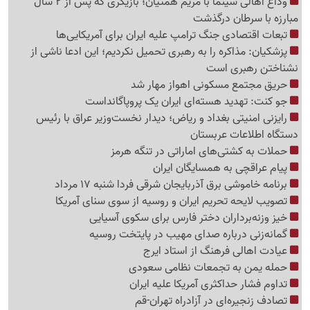
وداع اهالی سینما با مریم همتیان؛ بازیگری که پس از 2 سال
مبارزه با سرطان درگذشت
تبعات اقتصادی جنگ ترامپ علیه ایران برای آمریکایی‌ها
پزشکیان: مذاکره را به رهبری تحمیل نکردیم؛ این ادعا ناشی از
نشناختن رهبری است
حریق مجتمع مسکونی اهواز مهار شد
جو کنت: تهدید هسته‌ای ایران یک پروپاگانداست
رایزنی امنیتی بغداد و ریاض؛ دیدار نخست‌وزیر عراق با رئیس
دستگاه اطلاعات عربستان
حملات به کشتی‌های اماراتی در تنگه هرمز
پیام عراقچی به همسایگان ایران
برنامه خاموشی برق آذربایجان شرقی فردا شنبه 17 مرداد
تصویب لایحه تحریم ایران و روسیه از سوی سنای آمریکا
خیز وزنه‌برداران دختر فارس برای سکوی آسیایی
گمانه‌زنی درباره صدای مهیب در پایتخت روسیه
عیادت اهالی فرهنگ از استاد ایرج
حمله یمن به تجمعات نظامی سعودی
تداوم فشار حداکثری آمریکا علیه ایران
تصادف زنجیره‌ای در آزادراه تهران-قم