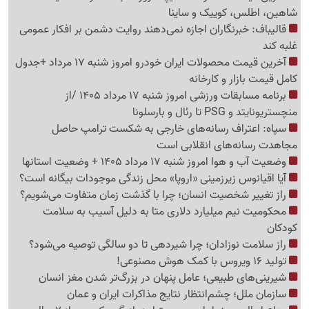
شاهین، اطلس، کوییک و ساینا
قالیباف: خبرنگاران اجازه نمی‌دهند روایت دشمن بر افکار عمومی
غلبه کند
آخرین قیمت محصولات ایران خودرو امروز شنبه 17 مرداد +جدول
کامل قیمت بازار و کارخانه
برنامه مسابقات ورزشی امروز شنبه 17 مرداد 1405 /از
منچستریونایتد و PSG تا رئال و بارسلونا
سپاه: اعتراف رسانه‌های خارجی به شکست ترامپ حاصل
مجاهدت رسانه‌های انقلابی است
وضعیت آب و هوا امروز شنبه 17 مرداد 1405 + وضعیت استانها
آیا اقیانوس زیرزمینی «اروپا» محل زندگی موجودات بیگانه است؟
راز تغییر شخصیت انسان؛ چرا با گذشت زمان متفاوت می‌شویم؟
محکومیت نیم میلیارد دلاری متا به دلیل آسیب به سلامت
کودکان
راز سلامت نوزادان؛ چرا شیردهی تا دو سالگی توصیه می‌شود؟
تولید 16 ویروس با کمک هوش مصنوعی!
شیرینی‌های طبیعی؛ عامل پنهان در بزرگ‌تر شدن مغز انسان
سازمان ملل؛ چشم‌انتظار نتایج مذاکرات ایران و عمان