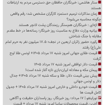
ستار هاشمی: خبرنگاران حافظان حق دسترسی مردم به ارتباطات
هستند
زمان مذاکرات ترمیم دستمزد کارگران مشخص شد؛ رقم واقعی
چگونه محاسبه می‌شود؟
اژه‌ای : خبرنگاران هم‌سنگر رزمندگان پشت لانچر هستند
بیانیه وزارت دفاع به مناسبت روز خبرنگار؛ رسانه‌ها در خط مقدم
مقابله با جنگ شناختی
رکورد حضور زائران اربعین در نجف؛ 17.5 میلیون نفر به حرم امام
علی(ع) رفتند
قیمت طلای جهانی امروز شنبه 17 مرداد 1405+ اونس طلا اوج
گرفت
قیمت دلار توافقی امروز شنبه 17 مرداد 1405
پیمان مکه و معادله ایران؛بازی تازه آغاز شده است!
پیش ‌بینی قیمت دلار، طلا و سکه شنبه 17 مرداد 1405+ جدال
دلار و اونس جهانی
قیمت خودرو داخلی و خارجی امروز شنبه 17 مرداد 1405 + جدول
کامل قیمت ها
نوراینفو | 17 مرداد؛ روز خبرنگار، روز پاسداران حقیقت و آگاهی
آخرین قیمت محصولات سایپا امروز شنبه 17 مرداد + قیمت