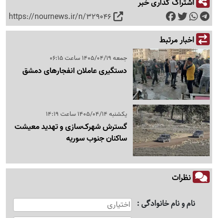
اشتراک گذاری خبر
https://nournews.ir/n/329046
اخبار مرتبط
جمعه 1405/04/19 ساعت 06:15
دستگیری عاملان انفجارهای دمشق
یکشنبه 1405/04/14 ساعت 14:19
گسترش شهرک‌سازی و تهدید معیشت
ساکنان جنوب سوریه
نظرات
نام و نام خانوادگی