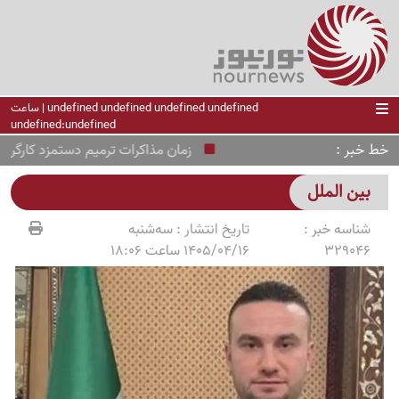
undefined undefined undefined undefined | ساعت
undefined:undefined
خط خبر
زمان مذاکرات ترمیم دستمزد کارگران 
بین الملل
شناسه خبر :
تاریخ انتشار :
سه‌شنبه
329046
1405/04/16 ساعت 18:06