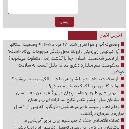
آخرین اخبار
وضعیت آب و هوا امروز شنبه 17 مرداد 1405 + وضعیت استانها
آیا اقیانوس زیرزمینی «اروپا» محل زندگی موجودات بیگانه است؟
راز تغییر شخصیت انسان؛ چرا با گذشت زمان متفاوت می‌شویم؟
محکومیت نیم میلیارد دلاری متا به دلیل آسیب به سلامت
کودکان
راز سلامت نوزادان؛ چرا شیردهی تا دو سالگی توصیه می‌شود؟
تولید 16 ویروس با کمک هوش مصنوعی!
شیرینی‌های طبیعی؛ عامل پنهان در بزرگ‌تر شدن مغز انسان
سازمان ملل؛ چشم‌انتظار نتایج مذاکرات ایران و عمان
وداع اهالی سینما با مریم همتیان؛ بازیگری که پس از 2 سال
مبارزه با سرطان درگذشت
تبعات اقتصادی جنگ ترامپ علیه ایران برای آمریکایی‌ها
پزشکیان: مذاکره را به رهبری تحمیل نکردیم؛ این ادعا ناشی از