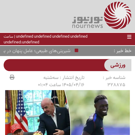
undefined undefined undefined undefined | ساعت
undefined:undefined
خط خبر
شیرینی‌های طبیعی؛ عامل پنهان در بزرگ‌تر 
ورزشی
شناسه خبر :
تاریخ انتشار :
سه‌شنبه
328875
1405/04/16 ساعت 01:04