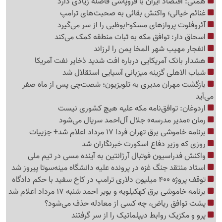
همتی: اقتصاد ایران با فروپاشی فاصله زیادی دارد
غنائم خیالی؛ واکنش بقائی به صحبت‌های ترامپ
آئروفلوت پروازهای مسکو-ابوظبی را از سر می‌گیرد
اسحاق دار: توافق مکه به ثبات منطقه کمک می‌کند
انفجار مهیب شهر المخا یمن را لرزاند
هشدار بانک آمریکایی درباره افت شدید ذخایر نفت آمریکا
شباب الاهلی گزینه میزبانی آسیایی استقلال شد
بازگشت مهران مدیری به تلویزیون؛ شصت‌چی پس از ماه صفر
می‌آید
اردوغان: توافق‌نامه مکه علیه هیچ کشوری نیست
رمان «مدیر مدرسه» جلال آل‌احمد سریال می‌شود
برنامه خاموشی برق تهران فردا 17 مرداد اعلام شد+ جزییات
روزی که وزیر دفاع اسکورت خبرنگاران شد
واکنش فدراسیون فوتبال آرژانتین به آینده مسی در تیم ملی
استاد منتقد جنگ غزه در پرونده علیه دانشگاه مینه‌سوتا پیروز شد
توقف پروژه 400 میلیون دلاری ترامپ در کاخ سفید با حکم دادگاه
برنامه خاموشی برق کهکیلویه و بویر احمد شنبه 17 مرداد اعلام شد
پشت توافق ریاض، چه کسی از معادله حذف می‌شود؟
پرو و مکزیک روابط دیپلماتیک را از سر گرفتند