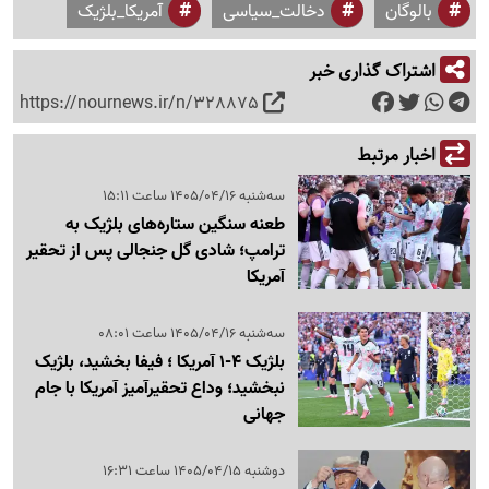
بالوگان
دخالت_سیاسی
آمریکا_بلژیک
اشتراک گذاری خبر
https://nournews.ir/n/328875
اخبار مرتبط
سه‌شنبه 1405/04/16 ساعت 15:11
طعنه سنگین ستاره‌های بلژیک به
ترامپ؛ شادی گل جنجالی پس از تحقیر
آمریکا
سه‌شنبه 1405/04/16 ساعت 08:01
بلژیک 4-1 آمریکا ؛ فیفا بخشید، بلژیک
نبخشید؛ وداع تحقیرآمیز آمریکا با جام
جهانی
دوشنبه 1405/04/15 ساعت 16:31