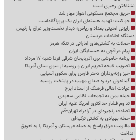
نشناختن رهبری است
حریق مجتمع مسکونی اهواز مهار شد
جو کنت: تهدید هسته‌ای ایران یک پروپاگانداست
رایزنی امنیتی بغداد و ریاض؛ دیدار نخست‌وزیر عراق با رئیس
دستگاه اطلاعات عربستان
حملات به کشتی‌های اماراتی در تنگه هرمز
پیام عراقچی به همسایگان ایران
برنامه خاموشی برق آذربایجان شرقی فردا شنبه 17 مرداد
تصویب لایحه تحریم ایران و روسیه از سوی سنای آمریکا
خیز وزنه‌برداران دختر فارس برای سکوی آسیایی
گمانه‌زنی درباره صدای مهیب در پایتخت روسیه
عیادت اهالی فرهنگ از استاد ایرج
حمله یمن به تجمعات نظامی سعودی
تداوم فشار حداکثری آمریکا علیه ایران
تصادف زنجیره‌ای در آزادراه تهران-قم
حمله پهپادی به کشتی ترکیه‌ای
مقاومت عراق پاسخ به حمله عربستان و آمریکا را به تعویق
انداخت