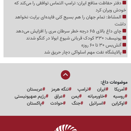
دفتر حفاظت منافع ایران: ترامپ التماس توافقی را می‌کند که
خودش ویران کرد
المشاط: تمام جهان را هم بسیج کنی فایده‌ای برایت نخواهد
داشت
چای داغ بالای 65 درجه خطر سرطان مری را افزایش می‌دهد
یونیسف: 330 کودک قربانی شیوع ابولا در کنگو شدند
آتش‌بس 30 تا 60 روزه
پالایشگاه نفت مهم اسلواکی دچار حریق شد
موضوعات داغ:
آمریکا
ایران
ترامپ
تنگه هرمز
عربستان
روسیه
خاورمیانه
یمن
عراق
رژیم صهیونیستی
اوکراین
اسرائیل
جنگ
حوادث
پاکستان