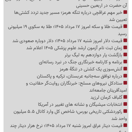
آن حضرت در اربعین حسینی
خبر مهم عراقچی درباره تنگه هرمز؛ مسیر جدید تردد کشتی‌ها
تعیین شد
قیمت طلا و سکه امروز 17 مرداد 1405؛ طلا به سکوی 19 میلیونی
رسید
قیمت دلار امروز شنبه 17 مرداد 1405؛ دلار دوباره صعودی شد
زمان ثبت نام آزمون ارشد علوم پزشکی 1405 اعلام شد
بازگشت یار دوازدهم به لیگ برتر
برنامه و کارنامه خبرنگاری جنگ در نبرد رسانه‌ای
آتش‌سوزی یک کشتی در تنگهٔ هرمز
درباره توافق سه‌جانبه عربستان، ترکیه و پاکستان
ستادکل نیروهای مسلح: خبرنگاران روایت‌گر حقانیت و
امیدآفرینان جامعه‌اند
گلباف کرمان لرزید
انتخابات میشیگان و نشانه های تغییر در آمریکا
رکوردشکنی تاریخی بورس؛ شاخص کل وارد کانال 5.5 میلیون
واحد شد
قیمت دینار عراق امروز شنبه 17 مرداد 1405؛ نرخ هزار دینار چند