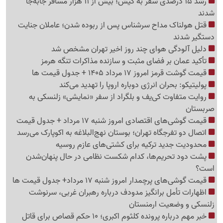
رشد 15 درصدی سفر به کیش؛ بیش از 11 هزار مسافر جابه‌جا
شدند
قتل هولناک مداح سرشناس پس از ربوده شدن؛ عاملان جنایت
دستگیر شدند
دلیل آلودگی هوای چند روز اخیر تهران مشخص شد
تأکید عمان بر فضای مثبت و سازنده مذاکرات تنگه هرمز
قیمت گوشت قرمز امروز 17 مرداد 1405 + جدول قیمت ها
پولیتیکو: بحران انرژی دوباره اروپا را تهدید می‌کند
روایت متفاوت کی‌یف و بلگراد از سفر «نمایشی» زلنسکی به
صربستان
قیمت گوشی‌های اقتصادی امروز شنبه 17 مرداد + جدول قیمت
اتصال دو تفرجگاه تهران؛ بوستان نهج‌البلاغه به اکوپارک می‌رسد
محدودیت جدید ترکیه برای کشتی‌های عازم روسیه
پشت دود تحریم‌ها، کدام شکست نظامی در حال پنهان‌شدن
است؟
قیمت گوشی‌های پرچمدار امروز شنبه 17 مرداد+ جدول قیمت ها
اظهارات تأمل برانگیز مدودف درباره رهبران غربی، سرنوشت
زلنسکی و وضعیت ارمنستان
خبر مهم درباره پرونده کلثوم اکبری؛ 10 حکم قصاص برای قاتل