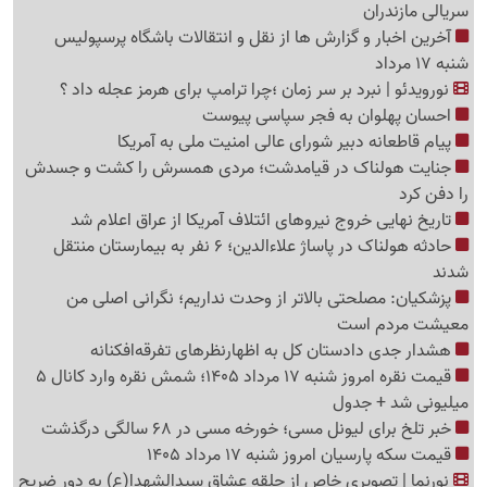
سریالی مازندران
آخرین اخبار و گزارش ها از نقل و انتقالات باشگاه پرسپولیس
شنبه 17 مرداد
نورویدئو | نبرد بر سر زمان ؛چرا ترامپ برای هرمز عجله داد ؟
احسان پهلوان به فجر سپاسی پیوست
پیام قاطعانه دبیر شورای عالی امنیت ملی به آمریکا
جنایت هولناک در قیامدشت؛ مردی همسرش را کشت و جسدش
را دفن کرد
تاریخ نهایی خروج نیروهای ائتلاف آمریکا از عراق اعلام شد
حادثه هولناک در پاساژ علاءالدین؛ 6 نفر به بیمارستان منتقل
شدند
پزشکیان: مصلحتی بالاتر از وحدت نداریم؛ نگرانی اصلی من
معیشت مردم است
هشدار جدی دادستان کل به اظهارنظرهای تفرقه‌افکنانه
قیمت نقره امروز شنبه 17 مرداد 1405؛ شمش نقره وارد کانال 5
میلیونی شد + جدول
خبر تلخ برای لیونل مسی؛ خورخه مسی در 68 سالگی درگذشت
قیمت سکه پارسیان امروز شنبه 17 مرداد 1405
نورنما | تصویری خاص از حلقه عشاق سیدالشهدا(ع) به دور ضریح