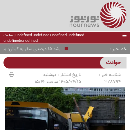
undefined undefined undefined undefined | ساعت
undefined:undefined
خط خبر
رشد 15 درصدی سفر به کیش؛ بیش از 11 هزار مسافر جابه‌جا شدند
حوادث
شناسه خبر :
تاریخ انتشار :
دوشنبه
328794
1405/04/15 ساعت 15:42