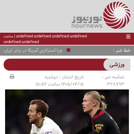
undefined undefined undefined undefined | ساعت
undefined:undefined
خط خبر
چرا استراتژی آمریکا در برابر ایران 
ورزشی
شناسه خبر :
تاریخ انتشار :
دوشنبه
328793
1405/04/15 ساعت 15:52