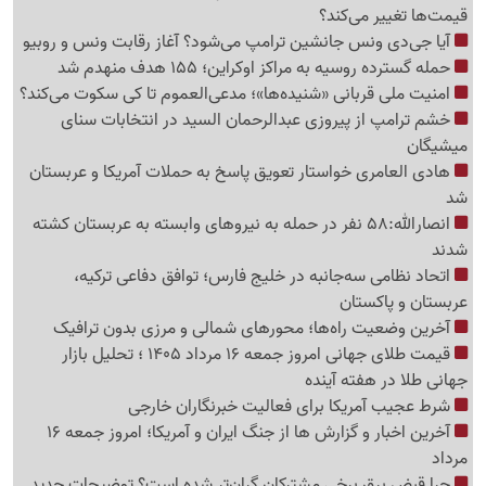
قیمت‌ها تغییر می‌کند؟
آیا جی‌دی ونس جانشین ترامپ می‌شود؟ آغاز رقابت ونس و روبیو
حمله گسترده روسیه به مراکز اوکراین؛ 155 هدف منهدم شد
امنیت ملی قربانی «شنیده‌ها»؛ مدعی‌العموم تا کی سکوت می‌کند؟
خشم ترامپ از پیروزی عبدالرحمان السید در انتخابات سنای
میشیگان
هادی العامری خواستار تعویق پاسخ به حملات آمریکا و عربستان
شد
انصارالله:58 نفر در حمله به نیروهای وابسته به عربستان کشته
شدند
اتحاد نظامی سه‌جانبه در خلیج فارس؛ توافق دفاعی ترکیه،
عربستان و پاکستان
آخرین وضعیت راه‌ها؛ محورهای شمالی و مرزی بدون ترافیک
قیمت طلای جهانی امروز جمعه 16 مرداد 1405 ؛ تحلیل بازار
جهانی طلا در هفته آینده
شرط عجیب آمریکا برای فعالیت خبرنگاران خارجی
آخرین اخبار و گزارش ها از جنگ ایران و آمریکا؛ امروز جمعه 16
مرداد
چرا قبض برق برخی مشترکان گران‌تر شده است؟ توضیحات جدید