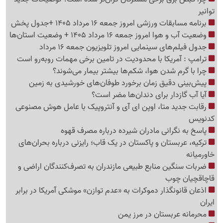
توانیر
برنامه مسابقات ورزشی امروز جمعه 16 مرداد 1405 +جدول پخش
وضعیت آب و هوا امروز جمعه 16 مرداد 1405 + وضعیت استان‌ها
جدول فیلم‌های سینمایی امروز تلویزیون جمعه 16 مرداد
ترامپ : آمریکا با محدودیت در تامین برخی مهمات روبه‌رو است
چرا با گرم شدن هوا، شکم‌ها بیشتر بیمار می‌شوند؟
پیش‌بینی دقیق زمان برخورد طوفان‌های خورشیدی به زمین
آیا آب گازدار برای دندان‌ها مضر است؟
رقابت جدید متا، اوپن ای آی و آنتروپیک با عامل هوش مصنوعی
کدنویس
پاسخ به نگرانی مادران شیرده درباره مصرف قهوه
ترکیه، عربستان و پاکستان در یک قاب؛ رایزنی درباره بحران‌های
خاورمیانه
ضربات سنگین منابع طبیعی مازندران به تصرف‌کنندگان اراضی و
قاچاقچیان چوب
اذعان قانونگذار دموکرات به «عدم توازن» موشکی آمریکا در برابر
ایران
محرمانه عربستان در مرز یمن