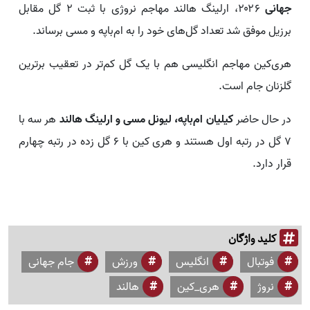
جهانی
۲۰۲۶، ارلینگ هالند مهاجم نروژی با ثبت ۲ گل مقابل
برزیل موفق شد تعداد گل‌های خود را به ام‌باپه و مسی برساند.
هری‌کین مهاجم انگلیسی هم با یک گل کم‌تر در تعقیب برترین
گلزنان جام است.
در حال حاضر
کیلیان ام‌باپه، لیونل مسی و ارلینگ هالند
هر سه با
۷ گل در رتبه‌ اول هستند و هری کین با ۶ گل زده در رتبه چهارم
قرار دارد.
کلید واژگان
فوتبال
انگلیس
ورزش
جام جهانی
نروژ
هری_کین
هالند