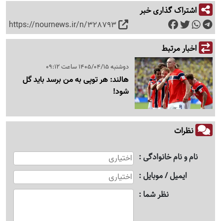
اشتراک گذاری خبر
https://nournews.ir/n/328793
اخبار مرتبط
دوشنبه 1405/04/15 ساعت 09:12
هالند: هر توپی به من برسد باید گل
شود!
نظرات
نام و نام خانوادگی
ایمیل / موبایل
نظر شما