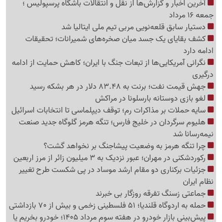
آخرین اخبار و گزارش‌ها از نقل و انتقالات باشگاه پرسپولیس ؛
جمعه 16 مرداد
دستیار سابق قلعه‌نویی مربی تیم ملی ایتالیا شد
کشف بقایای یک جسد میان صخره‌های شمیرانات؛ تحقیقات
ادامه دارد
نگرانی آمریکایی‌ها از تبعات جنگ با ایران؛ کاهش حمایت از ادامه
درگیری
جهش قیمت نفت؛ برنت به 83.48 دلار در هر بشکه رسید
لغو بازی دوستانه بارسلونا در مراکش
سایه حملات بر مذاکرات رم؛ توقف دیپلماسی تا انتخابات اسرائیل
هلیوم سرگردان در خلیج فارس؛ تنگه هرمز گلوگاه جدید صنعت
نیمه‌رسانا شد
چرا تنگه هرمز به وضعیت پیشاجنگ بر نخواهد گشت؟
رکوردشکنی در مهران؛ عبور نزدیک به 3 میلیون زائر از مرز اربعین
جزئیات برکناری دو مقام ارشد موساد در پی شکست طرح تغییر
نظام ایران
جماعتی زسنگ تفرقه روزگار بی خبرند
حمله به اردوگاه قلندیا؛ 51 فلسطینی زخمی و بیش از 70 بازداشتی
پیش‌بینی بازار خودرو در هفته سوم مرداد 1405؛ خودرو بخریم یا