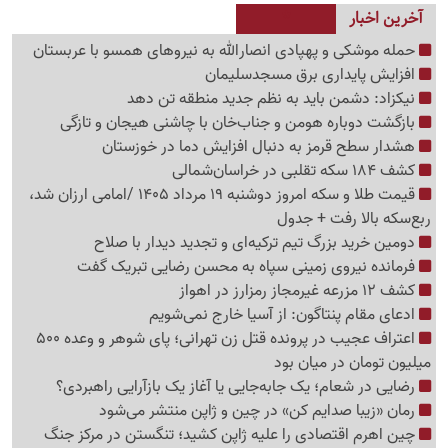
آخرین اخبار
حمله موشکی و پهپادی انصارالله به نیروهای همسو با عربستان
افزایش پایداری برق مسجدسلیمان
نیکزاد: دشمن باید به نظم جدید منطقه تن دهد
بازگشت دوباره هومن و جناب‌خان با چاشنی هیجان و تازگی
هشدار سطح قرمز به دنبال افزایش دما در خوزستان
کشف 184 سکه تقلبی در خراسان‌شمالی
قیمت طلا و سکه امروز دوشنبه 19 مرداد 1405 /امامی ارزان شد،
ربع‌سکه بالا رفت + جدول
دومین خرید بزرگ تیم ترکیه‌ای و تجدید دیدار با صلاح
فرمانده نیروی زمینی سپاه به محسن رضایی تبریک گفت
کشف 12 مزرعه غیرمجاز رمزارز در اهواز
ادعای مقام پنتاگون: از آسیا خارج نمی‌شویم
اعتراف عجیب در پرونده قتل زن تهرانی؛ پای شوهر و وعده 500
میلیون تومان در میان بود
رضایی در شعام؛ یک جابه‌جایی یا آغاز یک بازآرایی راهبردی؟
رمان «زیبا صدایم کن» در چین و ژاپن منتشر می‌شود
چین اهرم اقتصادی را علیه ژاپن کشید؛ تنگستن در مرکز جنگ