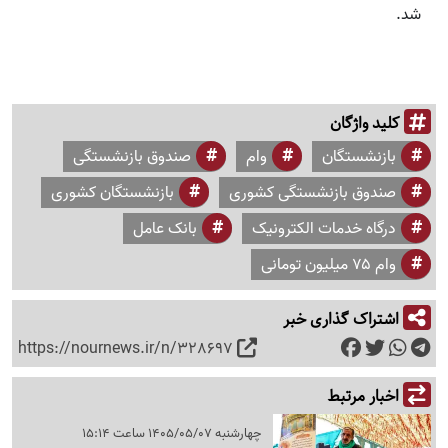
شد.
کلید واژگان
بازنشستگان
وام
صندوق بازنشستگی
صندوق بازنشستگی کشوری
بازنشستگان کشوری
درگاه خدمات الکترونیک
بانک عامل
وام ۷۵ میلیون تومانی
اشتراک گذاری خبر
https://nournews.ir/n/328697
اخبار مرتبط
چهارشنبه 1405/05/07 ساعت 15:14