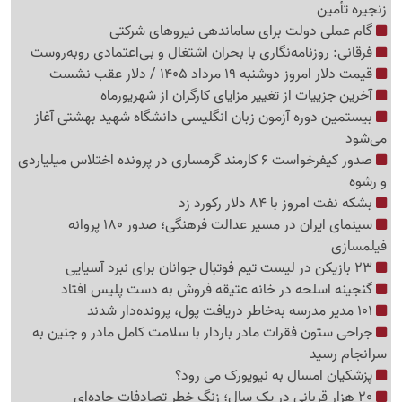
زنجیره تأمین
گام عملی دولت برای ساماندهی نیروهای شرکتی
فرقانی: روزنامه‌نگاری با بحران اشتغال و بی‌اعتمادی روبه‌روست
قیمت دلار امروز دوشنبه 19 مرداد 1405 / دلار عقب نشست
آخرین جزییات از تغییر مزایای کارگران از شهریورماه
بیستمین دوره آزمون زبان انگلیسی دانشگاه شهید بهشتی آغاز
می‌شود
صدور کیفرخواست 6 کارمند گرمساری در پرونده اختلاس میلیاردی
و رشوه
بشکه نفت امروز با 84 دلار رکورد زد
سینمای ایران در مسیر عدالت فرهنگی؛ صدور 180 پروانه
فیلمسازی
23 بازیکن در لیست تیم فوتبال جوانان برای نبرد آسیایی
گنجینه اسلحه در خانه عتیقه فروش به دست پلیس افتاد
101 مدیر مدرسه به‌خاطر دریافت پول، پرونده‌دار شدند
جراحی ستون فقرات مادر باردار با سلامت کامل مادر و جنین به
سرانجام رسید
پزشکیان امسال به نیویورک می رود؟
20 هزار قربانی در یک سال؛ زنگ خطر تصادفات جاده‌ای