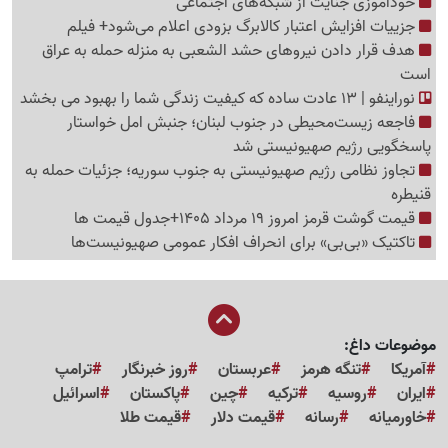
خودآموزی جنایت از شبکه‌های اجتماعی
جزییات افزایش اعتبار کالابرگ بزودی اعلام می‌شود+ فیلم
هدف قرار دادن نیروهای حشد الشعبی به منزله حمله به عراق
است
نوراینفو | 13 عادت ساده که کیفیت زندگی شما را بهبود می بخشد
فاجعه زیست‌محیطی در جنوب لبنان؛ جنبش امل خواستار
پاسخگویی رژیم صهیونیستی شد
تجاوز نظامی رژیم صهیونیستی به جنوب سوریه؛ جزئیات حمله به
قنیطره
قیمت گوشت قرمز امروز 19 مرداد 1405+جدول قیمت ها
تاکتیک «بی‌بی» برای انحراف افکار عمومی صهیونیست‌ها
موضوعات داغ:
آمریکا
تنگه هرمز
عربستان
روز خبرنگار
ترامپ
ایران
روسیه
ترکیه
چین
پاکستان
اسرائیل
خاورمیانه
رسانه
قیمت دلار
قیمت طلا