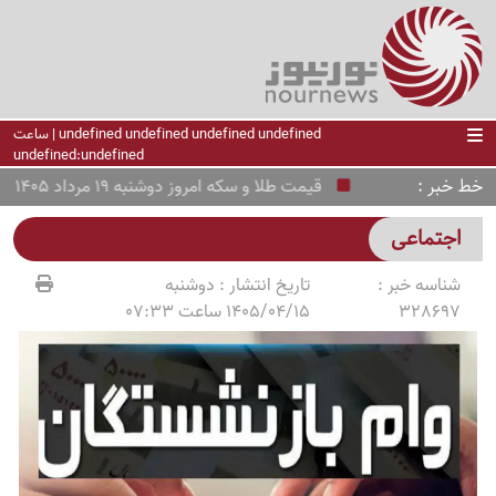
undefined undefined undefined undefined | ساعت
undefined:undefined
خط خبر
قیمت طلا و سکه امروز دوشنبه 19 مرداد 1405 /امامی ارزان شد، ربع‌سکه بالا رفت + جدول
اجتماعی
شناسه خبر :
تاریخ انتشار :
دوشنبه
328697
1405/04/15 ساعت 07:33