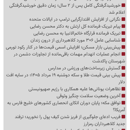
خورشیدگرفتگی کامل پس از 2 سال؛ زمان دقیق خورشیدگرفتگی
اعلام شد
نگرانی از افزایش اقتدارگرایی ترامپ در ایالات متحده
پیام تبریک فرمانده کل ارتش به دکتر محسن رضایی
تبریک فرمانده قرارگاه خاتم‌الانبیا به محسن رضایی
شناسایی عامل 306 مورد کلاهبرداری از درون زندان
پیش‌بینی بازار مسکن؛ افزایش اسمی قیمت‌ها در کنار رکود تورمی
انجام عملیات انهدام مهمات باقی‌مانده از تجاوزات دشمن در
شهرستان پاکدشت
گسترش زیرساخت‌های ورزشی در مدارس
پیش بینی قیمت طلا و سکه دوشنبه 19 مرداد 1405؛ در سایه افت
دلار
تظاهرات یونانی‌ها علیه همکاری با رژیم صهیونیستی
آخرین وضعیت سلامت چنگیز وثوقی
توافق مکه؛ پایان دوران اتکای انحصاری کشورهای خلیج فارس به
آمریکا؟
فریب ادعای جلوگیری از فریز شدن کیف پول را نخورید؛ ترفند
جدید کلاهبرداران رمزارز