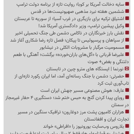
سایه دخالت آمریکا بر کوبا؛ روایت تازه از برنامه دولت ترامپ
ششمین هفته نبرد مذهبی صهیونیست‌ها در قدس
اشتیاق ترکیه برای بازیگری در غرب آسیا؛ از سوریه تا عربستان
وکیل پیشین ترامپ، وزیر دادگستری آمریکا شد!
نقش بارز خبرنگاران در ناکامی دشمن طی جنگ تحمیلی اخیر
از سپاهان و پرسپولیس تا پیکان؛ فصل تازه رضا شکاری آغاز شد
مسمومیت مرگبار با مشروبات الکلی در نیشابور
علیرضا قربانی با «گل‌های باران‌خورده» برگشت؛ آهنگی با طعم
دلتنگی و بغض+ صوت
نورنما | ایستگاه های مترو چین در تابستان
حضرتی: دشمن با جنگ رسانه‌ای آمد، اما ایران رکورد تازه‌ای از
تاب‌آوری ثبت کرد
عارف: هوش مصنوعی مسیر جهش ایران است
رویای پیدا کردن گنج به حبس ختم شد؛ دستگیری 4 حفار غیرمجاز
در سمنان
هزاران کامیون پشت مرز دوغارون؛ ترافیک سنگین در مسیر
تجارت ایران و افغانستان
بلاروس وب‌سایت یورونیوز را «افراطی» خواند
هشدار به قولنامه‌ای‌ها؛ فقط 2 سال برای ثبت ادعا فرصت دارید