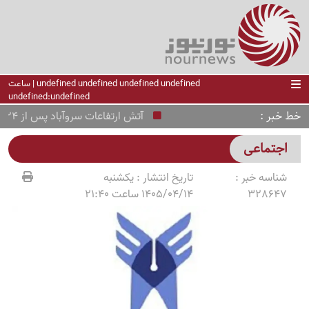
undefined undefined undefined undefined | ساعت
undefined:undefined
خط خبر
آتش ارتفاعات سروآباد پس از 24 ساعت مهار شد
اجتماعی
شناسه خبر :
تاریخ انتشار :
یکشنبه
328647
1405/04/14 ساعت 21:40