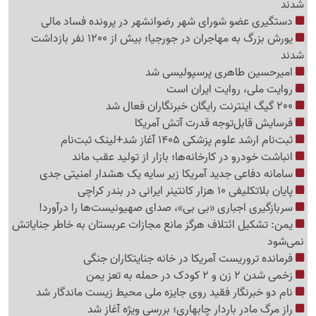
شدند
دستگیری عضو شورای شهر رضوانشهر در پرونده فساد مالی
یورش بزرگ به مهاجران در جورجیا؛ بیش از 1200 نفر بازداشت
شدند
امیرحسین طاهری پرسپولیسی شد
روایت ملی، روایت ایران است
200 گیگ اینترنت رایگان خبرنگاران فعال شد
فرسایش قابل‌توجه قدرت آتش آمریکا
ثبت‌نام ارشد علوم پزشکی 1405 آغاز شد+لینک ثبت‌نام
انباشت خودرو در کارخانه‌ها؛ بازار از تولید عقب ماند
سامانه دفاعی جدید آمریکا زیر سایه یک هشدار امنیتی جدی
پایان بلاتکلیفی 10 هزار کانتینر ایرانی در بندر کراچی
سربازگیری اجباری «بی بی»، صدای صهیونیست‌ها را درآورد!
یمن: تشکیل ائتلاف هرگز مانع مجازات عربستان به خاطر جنایاتش
نمی‌شود
فرمانده تروریست آمریکا در خانه جنایتکاران جنگی
زخمی شدن 2 زن و 2 کودک در حمله به تعز یمن
نام دو خبرنگار فقید روی جایزه ملی محیط زیست ماندگار شد
راز مرگ مادر باردار چابهاری؛ بررسی ویژه آغاز شد