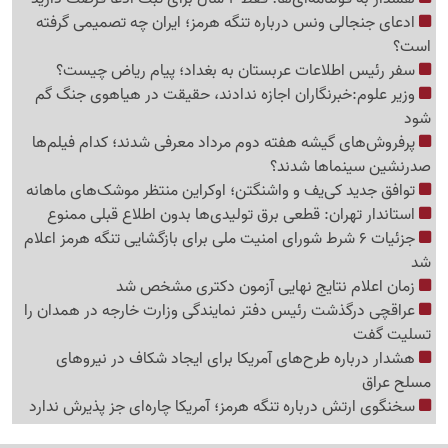
ادعای جنجالی ونس درباره تنگه هرمز؛ ایران چه تصمیمی گرفته
است؟
سفر رئیس اطلاعات عربستان به بغداد؛ پیام ریاض چیست؟
وزیر علوم:خبرنگاران اجازه ندادند، حقیقت در هیاهوی جنگ گم
شود
پرفروش‌های گیشه هفته دوم مرداد معرفی شدند؛ کدام فیلم‌ها
صدرنشین سینماها شدند؟
توافق جدید کی‌یف و واشنگتن؛ اوکراین منتظر موشک‌های ماهانه
استاندار تهران: قطعی برق تولیدی‌ها بدون اطلاع قبلی ممنوع
جزئیات 6 شرط شورای امنیت ملی برای بازگشایی تنگه هرمز اعلام
شد
زمان اعلام نتایج نهایی آزمون دکتری مشخص شد
عراقچی درگذشت رئیس دفتر نمایندگی وزارت خارجه در همدان را
تسلیت گفت
هشدار درباره طرح‌های آمریکا برای ایجاد شکاف در نیروهای
مسلح عراق
سخنگوی ارتش درباره تنگه هرمز؛ آمریکا چاره‌ای جز پذیرش ندارد