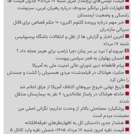
قیمت گوشی‌های پرچمدار امروز شنبه 17 مرداد+ جدول قیمت ها
اظهارات تأمل برانگیز مدودف درباره رهبران غربی، سرنوشت
زلنسکی و وضعیت ارمنستان
خبر مهم درباره پرونده کلثوم اکبری؛ 10 حکم قصاص برای قاتل
سریالی مازندران
آخرین اخبار و گزارش ها از نقل و انتقالات باشگاه پرسپولیس
شنبه 17 مرداد
نورویدئو | نبرد بر سر زمان ؛چرا ترامپ برای هرمز عجله داد ؟
احسان پهلوان به فجر سپاسی پیوست
پیام قاطعانه دبیر شورای عالی امنیت ملی به آمریکا
جنایت هولناک در قیامدشت؛ مردی همسرش را کشت و جسدش
را دفن کرد
تاریخ نهایی خروج نیروهای ائتلاف آمریکا از عراق اعلام شد
حادثه هولناک در پاساژ علاءالدین؛ 6 نفر به بیمارستان منتقل
شدند
پزشکیان: مصلحتی بالاتر از وحدت نداریم؛ نگرانی اصلی من
معیشت مردم است
هشدار جدی دادستان کل به اظهارنظرهای تفرقه‌افکنانه
قیمت نقره امروز شنبه 17 مرداد 1405؛ شمش نقره وارد کانال 5