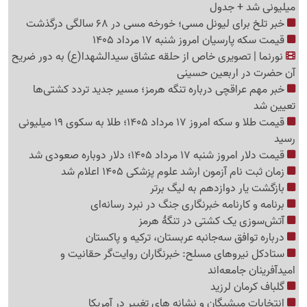
میلیونی شد + جدول
خبر تلخ برای لیونل مسی؛ خورخه مسی در 68 سالگی درگذشت
قیمت سکه پارسیان امروز شنبه 17 مرداد 1405
نورنما | تصویری خاص از حلقه عشاق سیدالشهدا(ع) به دور ضریح
آن حضرت در اربعین حسینی
خبر مهم عراقچی درباره تنگه هرمز؛ مسیر جدید تردد کشتی‌ها
تعیین شد
قیمت طلا و سکه امروز 17 مرداد 1405؛ طلا به سکوی 19 میلیونی
رسید
قیمت دلار امروز شنبه 17 مرداد 1405؛ دلار دوباره صعودی شد
زمان ثبت نام آزمون ارشد علوم پزشکی 1405 اعلام شد
بازگشت یار دوازدهم به لیگ برتر
برنامه و کارنامه خبرنگاری جنگ در نبرد رسانه‌ای
آتش‌سوزی یک کشتی در تنگهٔ هرمز
درباره توافق سه‌جانبه عربستان، ترکیه و پاکستان
ستادکل نیروهای مسلح: خبرنگاران روایت‌گر حقانیت و
امیدآفرینان جامعه‌اند
گلباف کرمان لرزید
انتخابات میشیگان و نشانه های تغییر در آمریکا