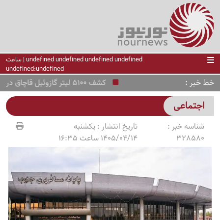
undefined undefined undefined undefined | ساعت
undefined:undefined
خط خبر
کشف 5100 لیتر گازوئیل قاچاق در رباط کریم
اجتماعی
شناسه خبر :
تاریخ انتشار :
یکشنبه
328580
1405/04/14 ساعت 16:35