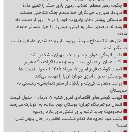
چگونه رهبر معظم انقلاب، زمین بازی جنگ را تغییر داد؟
دریادار سیاری: خبرنگاران خط مقدم جنگ شناختی هستند
عربستان بیشتر ذخایر پاتریوت خود را در 38 روز از دست داد
رشد 15 درصدی سفر به کیش؛ بیش از 11 هزار مسافر جابه‌جا
شدند
قتل هولناک مداح سرشناس پس از ربوده شدن؛ عاملان جنایت
دستگیر شدند
دلیل آلودگی هوای چند روز اخیر تهران مشخص شد
تأکید عمان بر فضای مثبت و سازنده مذاکرات تنگه هرمز
قیمت گوشت قرمز امروز 17 مرداد 1405 + جدول قیمت ها
پولیتیکو: بحران انرژی دوباره اروپا را تهدید می‌کند
روایت متفاوت کی‌یف و بلگراد از سفر «نمایشی» زلنسکی به
صربستان
قیمت گوشی‌های اقتصادی امروز شنبه 17 مرداد + جدول قیمت
اتصال دو تفرجگاه تهران؛ بوستان نهج‌البلاغه به اکوپارک می‌رسد
محدودیت جدید ترکیه برای کشتی‌های عازم روسیه
پشت دود تحریم‌ها، کدام شکست نظامی در حال پنهان‌شدن
است؟