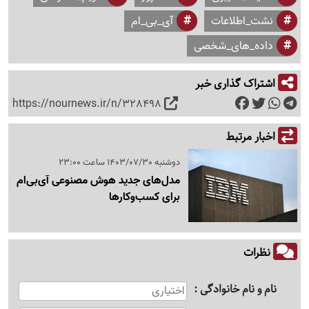
نشت_اطلاعات
آی_بی_ام
داده_های_شخصی
اشتراک گذاری خبر
https://nournews.ir/n/328498
اخبار مرتبط
دوشنبه 1403/07/30 ساعت 23:00
مدل‌های جدید هوش مصنوعی آی‌بی‌ام
برای کسب‌وکارها
نظرات
نام و نام خانوادگی