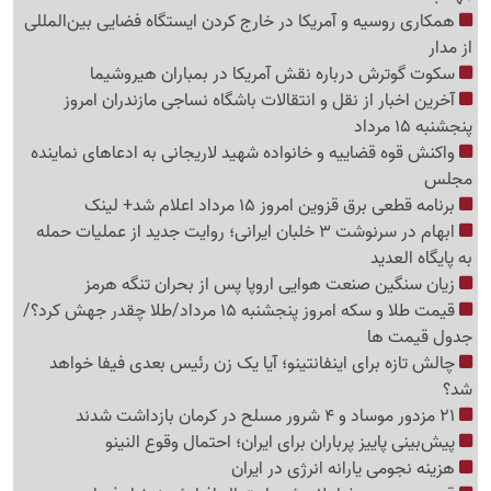
همکاری روسیه و آمریکا در خارج کردن ایستگاه فضایی بین‌المللی
از مدار
سکوت گوترش درباره نقش آمریکا در بمباران هیروشیما
آخرین اخبار از نقل و انتقالات باشگاه نساجی مازندران امروز
پنجشنبه 15 مرداد
واکنش قوه قضاییه و خانواده شهید لاریجانی به ادعاهای نماینده
مجلس
برنامه قطعی برق قزوین امروز 15 مرداد اعلام شد+ لینک
ابهام در سرنوشت 3 خلبان ایرانی؛ روایت جدید از عملیات حمله
به پایگاه العدید
زیان سنگین صنعت هوایی اروپا پس از بحران تنگه هرمز
قیمت طلا و سکه امروز پنجشنبه 15 مرداد/طلا چقدر جهش کرد؟/
جدول قیمت ها
چالش تازه برای اینفانتینو؛ آیا یک زن رئیس بعدی فیفا خواهد
شد؟
21 مزدور موساد و 4 شرور مسلح در کرمان بازداشت شدند
پیش‌بینی پاییز پرباران برای ایران؛ احتمال وقوع النینو
هزینه نجومی یارانه انرژی در ایران