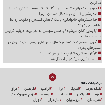
در اردن
نورنما | یک زائر متفاوت از ماداگاسکار که همه عاشقش شدن !
صدرنشینی آلمان در حداقل دستمزد اروپا
چرا «سفرهای خانوادگی» باعث کاهش استرس و تقویت روابط
عاطفی می‌شود؟
آیا بنزین گران می‌شود؟ واکنش مجلس به نگرانی‌ها درباره افزایش
قیمت سوخت
آخرین وضعیت جاده‌های شمال و مرزهای اربعین؛ تردد روان در
مسیرهای پرتردد
ناوگان «طلایی» ترامپ چقدر هزینه دارد؟
سامانه "برق من" دچار اختلال شد
موضوعات داغ:
تنگه هرمز
آمریکا
ایران
ترامپ
اربعین
عراق
غزه
اسرائیل
فلسطین
روسیه
رژیم صهیونیستی
عربستان
مرز مهران
مازندران
تهران