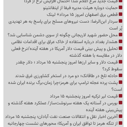
قیمت جدید مرغ اعلام شد؛ احتمال افزایش نرخ از فردا
حمایت دوباره هیئت مدیره فیفا از اینفانتینو
قطعی برق اصفهان امروز 15 مرداد+ لینک
سردار ابن‌الرضا: دست نیروهای مسلح برای پاسخ به هر تهدیدی
پُر است
محل حضور شهید لاریجانی چگونه از سوی دشمن شناسایی شد؟
هشدار بغداد درباره استفاده از خاک عراق برای اقدامات نظامی
تحلیل و پیش بینی قیمت دلار آمریکا در هفته آینده/نرخ فعلی
دلار در مقایسه با هفته گذشته
قیمت دلار و سایر ارزها امروز پنجشنبه 15 مرداد ؛ دلار چقدر
سقوط کرد؟
حادثه تلخ در طاقانک؛ دو مرد در استخر کشاورزی غرق شدند
پشت پرده عجله ترامپ برای هرمز؛چرا زمان،برگ برنده ایران شده
است؟
قیمت لیر ترکیه امروز پنجشنبه 15 مرداد
بورس در آستانه یک هفته سرنوشت‌ساز/ عملکرد هفته گذشته و
پیش‌بینی هفته آینده
آخرین اخبار نقل‌ و انتقالات صنعت نفت آبادان؛ پنجشنبه 15 مرداد
از تنگه هرمز تا توافق ایران و آمریکا؛ محورهای نشست چهارجانبه