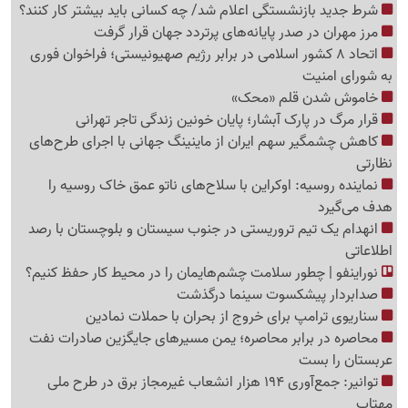
شرط جدید بازنشستگی اعلام شد/ چه کسانی باید بیشتر کار کنند؟
مرز مهران در صدر پایانه‌های پرتردد جهان قرار گرفت
اتحاد 8 کشور اسلامی در برابر رژیم صهیونیستی؛ فراخوان فوری
به شورای امنیت
خاموش شدن قلم «محک»
قرار مرگ در پارک آبشار؛ پایان خونین زندگی تاجر تهرانی
کاهش چشمگیر سهم ایران از ماینینگ جهانی با اجرای طرح‌های
نظارتی
نماینده روسیه: اوکراین با سلاح‌های ناتو عمق خاک روسیه را
هدف می‌گیرد
انهدام یک تیم تروریستی در جنوب سیستان و بلوچستان با رصد
اطلاعاتی
نوراینفو | چطور سلامت چشم‌هایمان را در محیط کار حفظ کنیم؟
صدابردار پیشکسوت سینما درگذشت
سناریوی ترامپ برای خروج از بحران با حملات نمادین
محاصره در برابر محاصره؛ یمن مسیرهای جایگزین صادرات نفت
عربستان را بست
توانیر: جمع‌آوری 194 هزار انشعاب غیرمجاز برق در طرح ملی
مهتاب