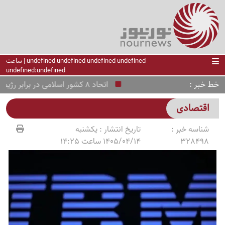
undefined undefined undefined undefined | ساعت
undefined:undefined
خط خبر
اتحاد 8 کشور اسلامی در برابر رژیم صهیونیستی؛ فراخوان فوری به شورای امنیت
اقتصادی
شناسه خبر :
تاریخ انتشار :
یکشنبه
328498
1405/04/14 ساعت 14:25