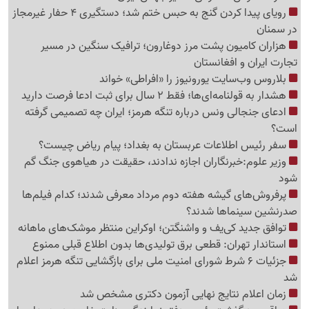
رویای پیدا کردن گنج به حبس ختم شد؛ دستگیری 4 حفار غیرمجاز
در سمنان
هزاران کامیون پشت مرز دوغارون؛ ترافیک سنگین در مسیر
تجارت ایران و افغانستان
بلاروس وب‌سایت یورونیوز را «افراطی» خواند
هشدار به قولنامه‌ای‌ها؛ فقط 2 سال برای ثبت ادعا فرصت دارید
ادعای جنجالی ونس درباره تنگه هرمز؛ ایران چه تصمیمی گرفته
است؟
سفر رئیس اطلاعات عربستان به بغداد؛ پیام ریاض چیست؟
وزیر علوم:خبرنگاران اجازه ندادند، حقیقت در هیاهوی جنگ گم
شود
پرفروش‌های گیشه هفته دوم مرداد معرفی شدند؛ کدام فیلم‌ها
صدرنشین سینماها شدند؟
توافق جدید کی‌یف و واشنگتن؛ اوکراین منتظر موشک‌های ماهانه
استاندار تهران: قطعی برق تولیدی‌ها بدون اطلاع قبلی ممنوع
جزئیات 6 شرط شورای امنیت ملی برای بازگشایی تنگه هرمز اعلام
شد
زمان اعلام نتایج نهایی آزمون دکتری مشخص شد