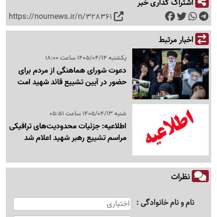
اشتراک گذاری خبر
https://nournews.ir/n/328361
اخبار مرتبط
یکشنبه 1405/04/14 ساعت 18:00
دعوت شورای هماهنگی از مردم برای
حضور در آیین تشییع قائد شهید امت
شنبه 1405/04/13 ساعت 05:51
اطلاعیه: جزئیات محدودیت‌های ترافیکی
مراسم تشییع رهبر شهید اعلام شد
نظرات
نام و نام خانوادگی