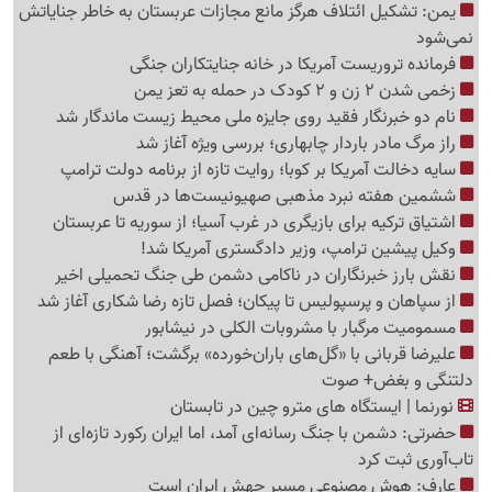
یمن: تشکیل ائتلاف هرگز مانع مجازات عربستان به خاطر جنایاتش
نمی‌شود
فرمانده تروریست آمریکا در خانه جنایتکاران جنگی
زخمی شدن 2 زن و 2 کودک در حمله به تعز یمن
نام دو خبرنگار فقید روی جایزه ملی محیط زیست ماندگار شد
راز مرگ مادر باردار چابهاری؛ بررسی ویژه آغاز شد
سایه دخالت آمریکا بر کوبا؛ روایت تازه از برنامه دولت ترامپ
ششمین هفته نبرد مذهبی صهیونیست‌ها در قدس
اشتیاق ترکیه برای بازیگری در غرب آسیا؛ از سوریه تا عربستان
وکیل پیشین ترامپ، وزیر دادگستری آمریکا شد!
نقش بارز خبرنگاران در ناکامی دشمن طی جنگ تحمیلی اخیر
از سپاهان و پرسپولیس تا پیکان؛ فصل تازه رضا شکاری آغاز شد
مسمومیت مرگبار با مشروبات الکلی در نیشابور
علیرضا قربانی با «گل‌های باران‌خورده» برگشت؛ آهنگی با طعم
دلتنگی و بغض+ صوت
نورنما | ایستگاه های مترو چین در تابستان
حضرتی: دشمن با جنگ رسانه‌ای آمد، اما ایران رکورد تازه‌ای از
تاب‌آوری ثبت کرد
عارف: هوش مصنوعی مسیر جهش ایران است