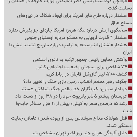
عراقچی درگذشت رئیس دفتر نمایندگی وزارت خارجه در همدان را
تسلیت گفت
هشدار درباره طرح‌های آمریکا برای ایجاد شکاف در نیروهای
مسلح عراق
سخنگوی ارتش درباره تنگه هرمز؛ آمریکا چاره‌ای جز پذیرش ندارد
هشدار 4 قدرت اروپایی به مسکو درباره اوستیای جنوبی
هشدار «نشنال اینترست» به ترامپ درباره مارپیچ تشدید تنش با
ایران
واکنش معاون رئیس جمهور ترکیه به ناتوی اسلامی
74 شاخص برای سنجش وضعیت اجتماعی کشور
کشف 5100 لیتر گازوئیل قاچاق در رباط کریم
چگونه رهبر معظم انقلاب، زمین بازی جنگ را تغییر داد؟
دریادار سیاری: خبرنگاران خط مقدم جنگ شناختی هستند
عربستان بیشتر ذخایر پاتریوت خود را در 38 روز از دست داد
رشد 15 درصدی سفر به کیش؛ بیش از 11 هزار مسافر جابه‌جا
شدند
قتل هولناک مداح سرشناس پس از ربوده شدن؛ عاملان جنایت
دستگیر شدند
دلیل آلودگی هوای چند روز اخیر تهران مشخص شد