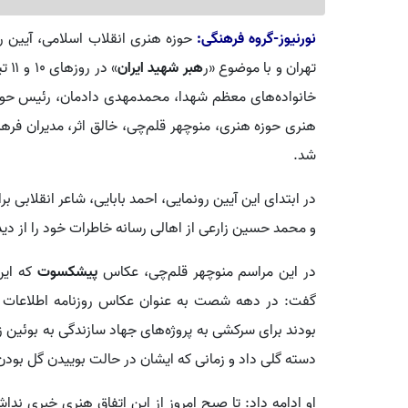
نورنیوز-گروه فرهنگی:
حوزه هنری انقلاب اسلامی، آیین ر
تهران و با موضوع «ر
هبر شهید ایران
» د
خانواده‌های معظم شهدا، محمدمهدی دادمان، رئیس حوز
هنری حوزه هنری، منوچهر قلم‌چی، خالق اثر، مدیران فرهن
شد.‌
در ابتدای این آیین رونمایی، احمد بابایی، شاعر انقلابی 
و محمد حسین زارعی از اهالی رسانه خاطرات خود را از دیدار
در این مراسم منوچهر قلم‌چی، عکاس
پیشکسوت
که ای
گفت: در دهه‌ شصت به عنوان عکاس روزنامه اطلاعات 
بودند برای سرکشی به پروژه‌های جهاد سازندگی به بوئین زه
دسته گلی داد و زمانی که ایشان در حالت بوییدن گل بودن 
او ادامه داد: تا صبح امروز از این اتفاق هنری خبری ندا