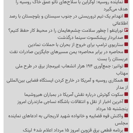
نماینده روسیه: اوکراین با سلاح‌های ناتو عمق خاک روسیه را
هدف می‌گیرد
انهدام یک تیم تروریستی در جنوب سیستان و بلوچستان با رصد
اطلاعاتی
نوراینفو | چطور سلامت چشم‌هایمان را در محیط کار حفظ کنیم؟
صدابردار پیشکسوت سینما درگذشت
سناریوی ترامپ برای خروج از بحران با حملات نمادین
محاصره در برابر محاصره؛ یمن مسیرهای جایگزین صادرات نفت
عربستان را بست
توانیر: جمع‌آوری 194 هزار انشعاب غیرمجاز برق در طرح ملی
مهتاب
همکاری روسیه و آمریکا در خارج کردن ایستگاه فضایی بین‌المللی
از مدار
سکوت گوترش درباره نقش آمریکا در بمباران هیروشیما
آخرین اخبار از نقل و انتقالات باشگاه نساجی مازندران امروز
پنجشنبه 15 مرداد
واکنش قوه قضاییه و خانواده شهید لاریجانی به ادعاهای نماینده
مجلس
برنامه قطعی برق قزوین امروز 15 مرداد اعلام شد+ لینک