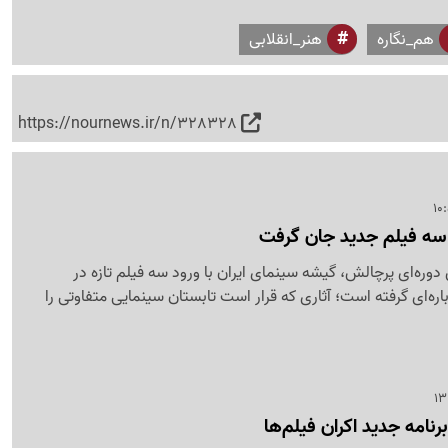
هم_نگاره
هنر_انقلابی
https://nournews.ir/n/328328
ن سه فیلم جدید جان گرفت
ره‌ای پرچالش، گیشه سینمای ایران با ورود سه فیلم تازه در
ره‌ای گرفته است؛ آثاری که قرار است تابستان سینمایی متفاوتی را
رنامه جدید اکران فیلم‌ها