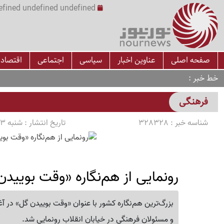
undefined undefined undefined undefined | س
صفحه اصلی
عناوین اخبار
سیاسی
اجتماعی
اقتصاد
خط خبر
فرهنگی
شناسه خبر :
328328
تاریخ انتشار :
شنبه 1405/04/13 ساعت 14:22
رونمایی از هم‌نگاره «وقت بویید
بزرگ‌ترین هم‌نگاره کشور با عنوان «وقت بوییدن گل» در آغ
و مسئولان فرهنگی در خیابان انقلاب رونمایی شد.