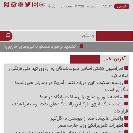
فارسی
English
العربیه
עברית
русский
中文
تشدید برخورد مسکو با نیروهای خارجی؛ محکومیت 36 مزدور جنگ اوکرا
آخرین اخبار
فدراسیون کشتی اسامی دعوت‌شدگان به اردوی تیم ملی فرنگی را
اعلام کرد
روسیه: سکوت ژاپن درباره نقش آمریکا در بمباران هیروشیما
ننگ‌آور است
مناقصه شورای صلح برای ساخت پایگاه در غزه!
تشدید جنگ انرژی؛ اوکراین پالایشگاه‌های نفت روسیه را هدف
قرار داد
واکنش عالیشاه بعد از پیوستن به گل‌گهر
اظهارات تأمل‌برانگیز وزیر خارجه مصر
تشدید برخورد مسکو با نیروهای خارجی؛ محکومیت 36 مزدور