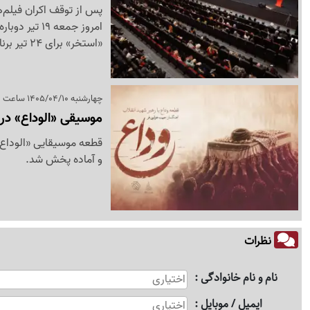
پس از توقف اکران فیلم‌ه
امروز جمعه 
«استخر» برای 24 تیر برنامه‌ریزی شده است.
چهارشنبه 1405/04/10 ساعت 21:00
موسیقی «الوداع» در 
قطعه موسیقایی «الوداع»
و آماده پخش شد.
نظرات
نام و نام خانوادگی
ایمیل / موبایل