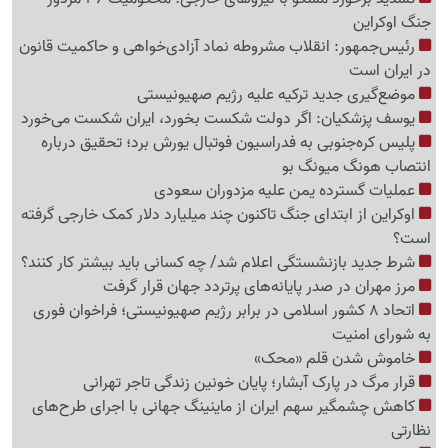
جنگ اوکراین
رئیس‌جمهور: انقلاب مشروطه نماد آزادی‌خواهی و حاکمیت قانون
در ایران است
موضع‌گیری جدید ترکیه علیه رژیم صهیونیستی
یوسف پزشکیان: اگر دولت شکست بخورد، ایران شکست می‌خورد
پلیس کره‌جنوبی به فدراسیون فوتبال یورش برد؛ تحقیق درباره
انتصاب هونگ میونگ بو
عملیات گسترده یمن علیه مزدوران سعودی
اوکراین از ابتدای جنگ تاکنون چند میلیارد دلار کمک خارجی گرفته
است؟
شرط جدید بازنشستگی اعلام شد/ چه کسانی باید بیشتر کار کنند؟
مرز مهران در صدر پایانه‌های پرتردد جهان قرار گرفت
اتحاد 8 کشور اسلامی در برابر رژیم صهیونیستی؛ فراخوان فوری
به شورای امنیت
خاموش شدن قلم «محک»
قرار مرگ در پارک آبشار؛ پایان خونین زندگی تاجر تهرانی
کاهش چشمگیر سهم ایران از ماینینگ جهانی با اجرای طرح‌های
نظارتی