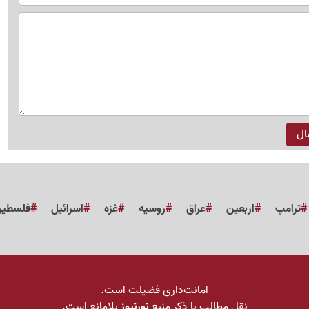
ترامپ
اربعین
عراق
روسیه
غزه
اسرائیل
فلسطی
امانت‌داری فضیلت است.
نقل مطالب با ذکر منبع
نورنیوز
بلامانع است.