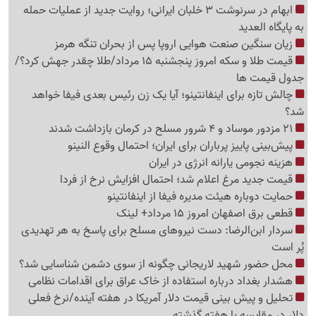
ابهام در سرنوشت 3 خلبان ایرانی؛ روایت جدید از عملیات حمله
به پایگاه العدید
زیان سنگین صنعت هوایی اروپا پس از بحران تنگه هرمز
قیمت طلا و سکه امروز پنجشنبه 15 مرداد/طلا چقدر جهش کرد؟/
جدول قیمت ها
چالش تازه برای اینفانتینو؛ آیا یک زن رئیس بعدی فیفا خواهد
شد؟
21 مزدور موساد و 4 شرور مسلح در کرمان بازداشت شدند
پیش‌بینی پاییز پرباران برای ایران؛ احتمال وقوع النینو
هزینه نجومی یارانه انرژی در ایران
قیمت جدید مرغ اعلام شد؛ احتمال افزایش نرخ از فردا
حمایت دوباره هیئت مدیره فیفا از اینفانتینو
قطعی برق اصفهان امروز 15 مرداد+ لینک
سردار ابن‌الرضا: دست نیروهای مسلح برای پاسخ به هر تهدیدی
پُر است
محل حضور شهید لاریجانی چگونه از سوی دشمن شناسایی شد؟
هشدار بغداد درباره استفاده از خاک عراق برای اقدامات نظامی
تحلیل و پیش بینی قیمت دلار آمریکا در هفته آینده/نرخ فعلی
دلار در مقایسه با هفته گذشته