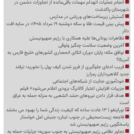
انجام عملیات انهدام مهمات باقی‌مانده از تجاوزات دشمن در
شهرستان پاکدشت
گسترش زیرساخت‌های ورزشی در مدارس
پیش بینی قیمت طلا و سکه دوشنبه 19 مرداد 1405؛ در سایه افت
دلار
تظاهرات یونانی‌ها علیه همکاری با رژیم صهیونیستی
آخرین وضعیت سلامت چنگیز وثوقی
توافق مکه؛ پایان دوران اتکای انحصاری کشورهای خلیج فارس به
آمریکا؟
فریب ادعای جلوگیری از فریز شدن کیف پول را نخورید؛ ترفند
جدید کلاهبرداران رمزارز
خودآموزی جنایت از شبکه‌های اجتماعی
جزییات افزایش اعتبار کالابرگ بزودی اعلام می‌شود+ فیلم
هدف قرار دادن نیروهای حشد الشعبی به منزله حمله به عراق
است
نوراینفو | 13 عادت ساده که کیفیت زندگی شما را بهبود می بخشد
فاجعه زیست‌محیطی در جنوب لبنان؛ جنبش امل خواستار
پاسخگویی رژیم صهیونیستی شد
تجاوز نظامی رژیم صهیونیستی به جنوب سوریه؛ جزئیات حمله به