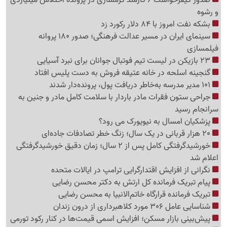
و رشوه
بشکه نفت امروز با 84 دلار رکورد زد
سینمای ایران در مسیر عدالت فرهنگی؛ صدور 180 پروانه
فیلمسازی
23 بازیکن در لیست تیم فوتبال جوانان برای نبرد آسیایی
گنجینه اسلحه در خانه عتیقه فروش به دست پلیس افتاد
101 مدیر مدرسه به‌خاطر دریافت پول، پرونده‌دار شدند
جراحی ستون فقرات مادر باردار با سلامت کامل مادر و جنین به
سرانجام رسید
پزشکیان امسال به نیویورک می رود؟
20 هزار قربانی در یک سال؛ زنگ خطر تصادفات جاده‌ای
خورشیدگرفتگی کامل پس از 2 سال؛ زمان دقیق خورشیدگرفتگی
اعلام شد
نگرانی از افزایش اقتدارگرایی ترامپ در ایالات متحده
پیام تبریک فرمانده کل ارتش به دکتر محسن رضایی
تبریک فرمانده قرارگاه خاتم‌الانبیا به محسن رضایی
شناسایی عامل 306 مورد کلاهبرداری از درون زندان
پیش‌بینی بازار مسکن؛ افزایش اسمی قیمت‌ها در کنار رکود تورمی