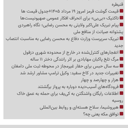
قنیطره
قیمت گوشت قرمز امروز 19 مرداد 1405+جدول قیمت ها
تاکتیک «بی‌بی» برای انحراف افکار عمومی صهیونیست‌ها
پیام تبریک علی‌اکبر ولایتی به محسن رضایی؛ نگاه راهبردی
پشتوانه صیانت از منافع ملی
تبریک سرپرست وزارت دفاع به محسن رضایی به مناسبت انتصاب
جدید
انفجارهای کنترل‌شده در خارج از محدوده شهری دزفول
مرگ تلخ پاکبان مهابادی بر اثر رانندگی دختر 11 ساله
سه سال حبس برای حفار غیرمجاز در محوطه ثبت ملی دامغان
تغییرات جدید در کاخ سفید: وکیل ترامپ مشاور ارشد شد
هزار و چهارصد و چهار
فرودگاه‌های آسیب‌دیده دوباره به پرواز برگشتند
اطلاعات رایگان واشنگتن به کی‌یف برای حمله به عمق خاک
روسیه
هیروشیما، سلاح هسته‌ای و روابط بین‌المللی
توافق مکه یعنی چه؟