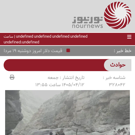
undefined undefined undefined undefined | ساعت
undefined:undefined
خط خبر
قیمت دلار امروز دوشنبه 19 مرداد 1405 / دلار عقب نشست
حوادث
شناسه خبر :
تاریخ انتشار :
جمعه
328042
1405/04/12 ساعت 13:55