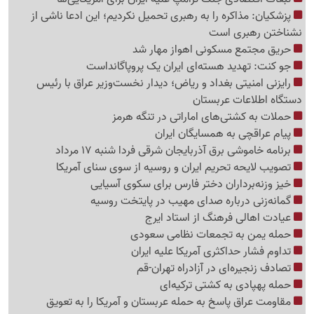
پزشکیان: مذاکره را به رهبری تحمیل نکردیم؛ این ادعا ناشی از
نشناختن رهبری است
حریق مجتمع مسکونی اهواز مهار شد
جو کنت: تهدید هسته‌ای ایران یک پروپاگانداست
رایزنی امنیتی بغداد و ریاض؛ دیدار نخست‌وزیر عراق با رئیس
دستگاه اطلاعات عربستان
حملات به کشتی‌های اماراتی در تنگه هرمز
پیام عراقچی به همسایگان ایران
برنامه خاموشی برق آذربایجان شرقی فردا شنبه 17 مرداد
تصویب لایحه تحریم ایران و روسیه از سوی سنای آمریکا
خیز وزنه‌برداران دختر فارس برای سکوی آسیایی
گمانه‌زنی درباره صدای مهیب در پایتخت روسیه
عیادت اهالی فرهنگ از استاد ایرج
حمله یمن به تجمعات نظامی سعودی
تداوم فشار حداکثری آمریکا علیه ایران
تصادف زنجیره‌ای در آزادراه تهران-قم
حمله پهپادی به کشتی ترکیه‌ای
مقاومت عراق پاسخ به حمله عربستان و آمریکا را به تعویق