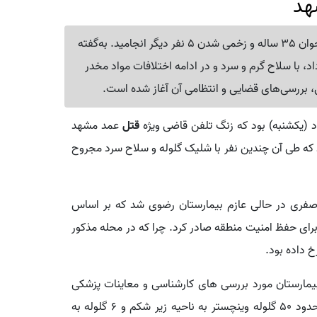
هد
نزاع مسلحانه در منطقه اسماعیل‌آباد مشهد، به قتل یک جوان 35 ساله و زخمی شدن 5 نفر دیگر انجامید. به‌گفته
، با سلاح گرم و سرد و در ادامه اختلافات مواد مخدر
ی، بررسی‌های قضایی و انتظامی آن آغاز شده است.
قتل
عمد مشهد
ند که طی آن چندین نفر با شلیک گلوله و سلاح سرد مجروح
صفری در حالی عازم بیمارستان رضوی شد که بر اساس
برای حفظ امنیت منطقه صادر کرد. چرا که در محله مذکور
 داده بود.
د ۳۵ ساله در سردخانه بیمارستان مورد بررسی های کارشناسی و معاینات پزشکی
قرار گرفت و مشخص شد که «سلیمان-ز» بر اثر اصابت حدود ۵۰ گلوله وینچستر به ناحیه زیر شکم و ۶ گلوله به