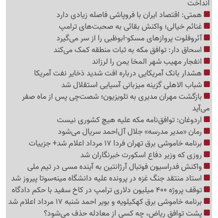
انداخت
همتی: اقتصاد ایران با فروپاشی فاصله زیادی دارد
غنائم خیالی؛ واکنش بقائی به صحبت‌های ترامپ
آئروفلوت پروازهای مسکو-ابوظبی را از سر می‌گیرد
اسحاق دار: توافق مکه به ثبات منطقه کمک می‌کند
انفجار مهیب شهر المخا یمن را لرزاند
هشدار بانک آمریکایی درباره افت شدید ذخایر نفت آمریکا
شباب الاهلی گزینه میزبانی آسیایی استقلال شد
بازگشت مهران مدیری به تلویزیون؛ شصت‌چی پس از ماه صفر
می‌آید
اردوغان: توافق‌نامه مکه علیه هیچ کشوری نیست
رمان «مدیر مدرسه» جلال آل‌احمد سریال می‌شود
برنامه خاموشی برق تهران فردا 17 مرداد اعلام شد+ جزییات
روزی که وزیر دفاع اسکورت خبرنگاران شد
واکنش فدراسیون فوتبال آرژانتین به آینده مسی در تیم ملی
استاد منتقد جنگ غزه در پرونده علیه دانشگاه مینه‌سوتا پیروز شد
توقف پروژه 400 میلیون دلاری ترامپ در کاخ سفید با حکم دادگاه
برنامه خاموشی برق کهکیلویه و بویر احمد شنبه 17 مرداد اعلام شد
پشت توافق ریاض، چه کسی از معادله حذف می‌شود؟