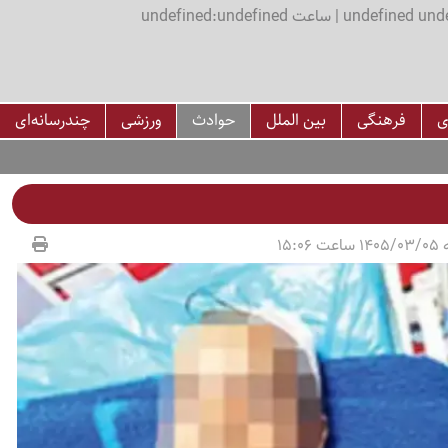
اعت undefined:undefined
ی
فرهنگی
بین الملل
حوادث
ورزشی
چندرسانه‌ای
15:06