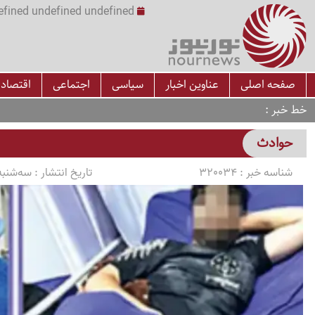
undefined undefined undefined undefined | س
صفحه اصلی
عناوین اخبار
سیاسی
اجتماعی
اقتصاد
خط خبر
حوادث
شناسه خبر :
320034
تاریخ انتشار :
سه‌شنبه 1405/03/05 ساعت 