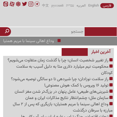
فارسی
English
العربیه
עברית
русский
中文
وداع اهالی سینما با مریم همتیان؛ بازیگری که پس از 2 سال مبارزه ب
آخرین اخبار
راز تغییر شخصیت انسان؛ چرا با گذشت زمان متفاوت می‌شویم؟
محکومیت نیم میلیارد دلاری متا به دلیل آسیب به سلامت
کودکان
راز سلامت نوزادان؛ چرا شیردهی تا دو سالگی توصیه می‌شود؟
تولید 16 ویروس با کمک هوش مصنوعی!
شیرینی‌های طبیعی؛ عامل پنهان در بزرگ‌تر شدن مغز انسان
سازمان ملل؛ چشم‌انتظار نتایج مذاکرات ایران و عمان
وداع اهالی سینما با مریم همتیان؛ بازیگری که پس از 2 سال
مبارزه با سرطان درگذشت
تبعات اقتصادی جنگ ترامپ علیه ایران برای آمریکایی‌ها