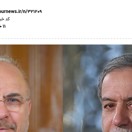
nournews.ir/n/321209
کد خب
11 خرداد 1405