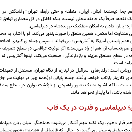
م جدا نیستند؛ لبنان، ایران، منطقه و حتی رابطه تهران–واشنگتن در ی
یک نقطه، صرفاً یک حادثه محلی نیست، بلکه اخلال در کل معماری توافق تل
رد: پایان دادن به امکان «تفکیک پرونده‌ها» در دیپلماسی.
نی متفاوت اما مکمل، همین منطق را صورت‌بندی می‌کند. او با اشاره به م
ن عدم پایبندی آمریکا به آتش‌بس» می‌خواند و سپس جمله‌ای کلیدی اضافه 
د و صورتحساب آن هم از راه می‌رسد.» اگر توئیت عراقچی در سطح «تعری
ف در سطح «منطق هزینه و بازدارندگی» صحبت می‌کند. اینجا آتش‌بس نه ی
یامد است.
وشن است: رفتارهای اسرائیل در لبنان، از نگاه تهران، مستقل از تعهدات
ای کلان‌تر بازتاب خواهد یافت. جمله پایانی او(همه چیز در نهایت سر 
نیست، بلکه اشاره به یک تصور راهبردی از بازگشت توازن در سطح منطق
 باشد، اما پایدار نخواهد ماند.
 دیپلماسی و قدرت در یک قاب
ر هم قرار دهیم، یک نکته مهم آشکار می‌شود: هماهنگی میان زبان دیپلما
ت حقوقی» سخن می‌گوید، در حالی که قالیباف از «هزینه»، «صورتحساب» 