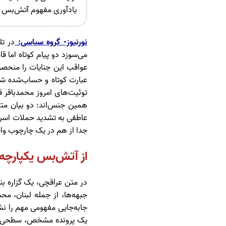
یادآوری مفهوم آتش‌بس جا
نورنیوز- گروه سیاسی:
در تل
می‌سوزد دو پیام کوتاه اما ق
عواقب این جنایات را منحصر 
عبارت کوتاه و حساب‌شده شکل
توئیت‌های امروز محمدباقر ق
همین جنس‌اند: دو بیان متف
عاطفی به تشدید حملات اسرائ
جدا از هم در یک چارچوب واح
از آتش‌بس یکپارچه ت
در متن عراقچی، یک گزاره بن
جبهه‌ها، از جمله لبنان، 
جابه‌جایی مفهومی مهم را ن
یک پرونده مشخص، سطحی از د