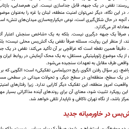
‌رسند: نقض در یک جبهه، قابل جداسازی نیست. این هم‌صدایی، بازتاب
 در این نگاه، دیگر نمی‌توان امنیت منطقه، لبنان یا غزه را به‌عنوان م
تر، آنچه در حال شکل‌گیری است، نوعی «یکپارچه‌سازی میدان‌های تنش» ا
ادله اثر می‌گذارد.
ن صرفاً یک جبهه درگیری نیست. بلکه به یک «شاخص سنجش اعتبار آت
کند، از منظر این روایت، مسئله صرفاً نقض یک آتش‌بس محلی نیست؛ بلکه 
 دقیقاً همین نقطه است که عراقچی بر آن تأکید می‌کند: نقض در یک ج
 از یک موضوع ژئوپلیتیکی مستقل، به یک محک آزمایش در روابط ایران و آم
ی واقعی طرف مقابل به تعهدات سنجیده می‌شود.
اضع، زیر سؤال رفتن الگوی رایج «دیپلماسی تفکیکی» است؛ الگویی که بر ا
ی در یک سطح، منطقه‌ای در سطح دیگر، و تحولات میدانی در سطحی مستق
قعیت امروز منطقه، این تفکیک دیگر کارایی ندارد. زیرا رفتارهای امنی
 این رویکرد تثبیت شود، معنای آن برای روندهای آینده مذاکراتی بسیار م
رکز باشد، از نگاه تهران ناکافی و ناپایدار تلقی خواهد شد.
ش‌بس در خاورمیانه جدید
ن دو موضع‌گیری استخراج می‌شود، صرفاً یک پیام سیاسی نیست، بلکه با