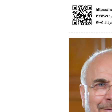
https://
ر:
321209