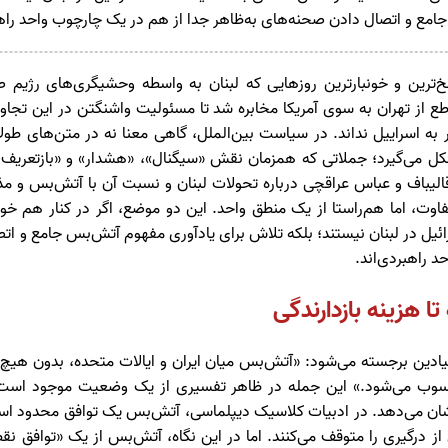
مع و اتصال دادن صحنه‌های به‌ظاهر جدا از هم در یک چارچوب واحد راهب
خ‌ترین و خونبارترین روزهایی که لبنان به واسطه وحشیگری‌های رژیم
اطع از تهران به سوی آمریکا مخابره شد تا مسئولیت واشنگتن در این تجاوزها
به اسراییل نداند. در سیاست بین‌الملل، گاهی معنا نه در متن‌های طولا
 می‌گیرد؛ جملاتی که همزمان نقش «سیگنال»، «هشدار» و «بازتعریف قوا
الیباف و عباس عراقچی درباره تحولات لبنان و نسبت آن با آتش‌بس و مذاکر
اوت، اما هم‌راستا از یک منطق واحد. این دو موضع، اگر در کنار هم خ
یل در لبنان نیستند؛ بلکه تلاش برای یادآوری مفهوم آتش‌بس جامع و ات
د راهبردی‌اند.
ا هزینه بازدارندگی
یادین برجسته می‌شود: «آتش‌بس میان ایران و ایالات متحده، بدون هیچ
محسوب می‌شود.» این جمله در ظاهر تفسیری از یک وضعیت موجود است،
شان می‌دهد. در ادبیات کلاسیک دیپلماسی، آتش‌بس یک توافق محدود است
رگیری را متوقف می‌کنند. اما در این نگاه، آتش‌بس از یک «توافق نقطه