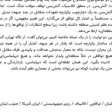
ست: آتش‌بس. در منطق کلاسیک، آتش‌بس توقف موقت جنگ است. اما د
تش‌بس به یک «چارچوب یکپارچه تعهدات متقابل در چند جبهه» تبدیل م
، مستقیماً بر اعتبار کل توافق اثر می‌گذارد. این تغییر مفهومی، اگر در ع
نده نظم امنیتی منطقه داشته باشد؛ زیرا سطح انتظارات از توافق‌ها را از
طقه‌ای» ارتقا می‌دهد.
 دو توئیت را در یک جمله خلاصه کنیم، می‌توان گفت: از نگاه تهران، 
ساختار یکپارچه است که رفتار در هر جبهه، اعتبار آن را در همه جبهه
یدان بحران نیست؛ بلکه به معیار سنجش صداقت و پایبندی طرف مقابل 
یچ توافقی در خلأ منطقه‌ای پایدار نخواهد ماند، و هیچ دیپلماسی‌ای 
 نادیده بگیرد. این همان نقطه‌ای است که دیپلماسی، بازدارندگی و 
حتی یک توئیت کوتاه نیز می‌تواند بخشی از معماری نظم آینده باشد.
لبنان / عراقچی / قالیباف / رژیم_صهیونیستی / ایران_آمریکا / جنوب_لبنان /