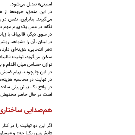
امنیتی» تبدیل می‌شود.
در این منطق، جبهه‌ها از ه
می‌گیرند. بنابراین، نقض در 
نگاه، در عمل یک پیام مهم دا
در سوی دیگر، قالیباف با زبا
در لبنان، آن را «شواهد روش
«هر انتخابی، هزینه‌ای دار
سخن می‌گوید، توئیت قالیبا
توازن حساس میان اقدام و پ
در این چارچوب، پیام ضمنی ر
در نهایت در محاسبه هزینه‌ه
در واقع یک پیش‌بینی ساده 
است در حال حاضر مخدوش شده
هم‌صدایی ساختاری؛
اگر این دو توئیت را در کنا
«آتش‌بس یکپارچه» و «مسئولی