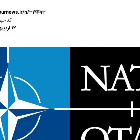
nournews.ir/n/314493
کد خبر
12 اردیبهشت 1405