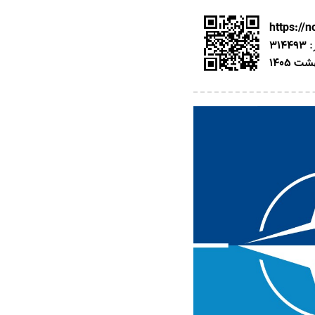
https://
:
314493