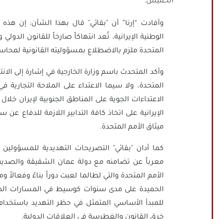
الخميس.
وأفادت “إرنا” أن "بقائي" قال بهذا الشأن: إن هذه 
الوطنية الإيرانية، تُعد انتهاكاً صارخاً للقانون الدول
المتحدة ملزم بالاضطلاع بمسؤوليته القانونية لمحاسب
وأكد المتحدث باسم وزارة الخارجية في إشارة إلى الان
المتحدة، ولا سيما الاعتداء على الملاحة التجارية ف
الاعتداءات الجوية على المناطق الجنوبية لإيران خلال ا
ميثاق الأمم المتحدة.
كما أدان "بقائي" التصريحات التهديدية للمسؤولين
معرباً عن تضامنه مع دولة عمان الشقيقة والصديقة، 
الأمم المتحدة والتي لطالما لعبت دوراً بناءً وفعال
الحميدة على مدى سنوات كوسيط في المسارات الدبلو
للمبدأ الأساسي المتمثل في حظر التهديد باستخدا
خرق القانون والغطرسة في العلاقات الدولية.