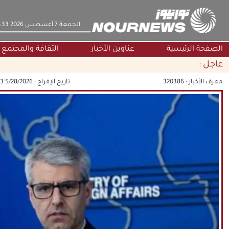
‫‫الجمعة‬‬ 7 أغسطس 2026 19:33
الصفحة الرئيسية
عناوين الأخبار
الثقافة والمجتمع
عاجل :
معرف الأخبار :
320386
تاريخ الإفراج :
5/28/2026 2:32:33 PM