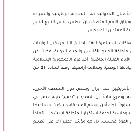
الأعمال العدوانية ضد السلامة الإقليمية والسيادة
ي وميثاق الأمم المتحدة، وإن مجلس الأمن التابع للأمم
ة المعتدين الأمريكيين.
تهاكات المستمرة لوقف إطلاق النار من قبل الولايات
ي منطقة الخليج الفارسي والمياه الدولية، فضلاً عن
لأيام القليلة الماضية، أكد عزم الجمهورية الإسلامية
الإيرانية على اتخاذ كافة التدابير اللازمة للدفاع عن سيادتها الوطنية وسلامة أراضيها وفقاً للمادة ۵۱ من
 الأمريكيين ضد إيران وبعض دول المنطقة الأخرى،
وصرح قائلاً: إن التهديد بـ “تدمير” دولة عضو في
اً ومسؤولاً تجاه أمن وسلم المنطقة، وسخرت مساعيها
ماسية لخدمة استقرار المنطقة لا يشكل انتهاكاً
م القوة فحسب، بل هو مؤشر خطير آخر على تطبيع