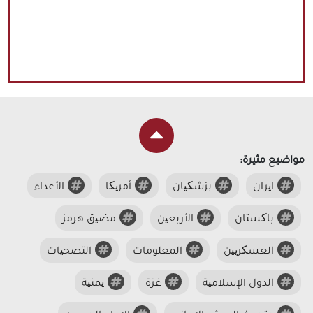
مواضيع مثيرة:
ایران
بزشکیان
أمریکا
الأعداء
باکستان
الأربعین
مضیق هرمز
العسکریین
المعلومات
التضحیات
الدول الإسلامیة
غزة
یمنیة