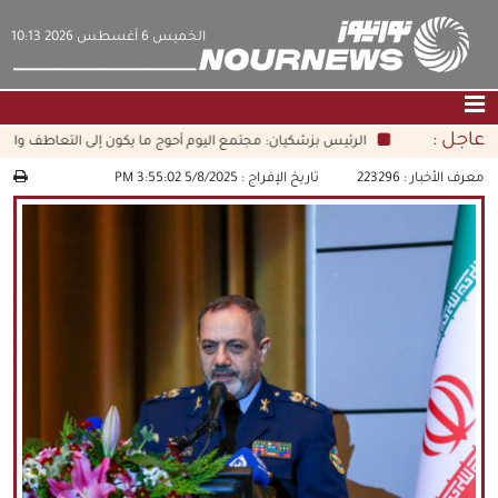
‫‫الخميس‬‬ 6 أغسطس 2026 10:13
عاجل :
الرئيس بزشكيان: مجتمع اليوم أحوج ما يكون إلى التعاطف والأخلاق 
الصفحة الرئيسية
|
التواصل معنا
|
من نحن
معرف الأخبار :
223296
تاريخ الإفراج :
5/8/2025 3:55:02 PM
عناوين الأخبار
الثقافة والمجتمع
اقتصاد
سياسة
الوسائط المتعددة
|
فارسي
|
English
|
العربيه
|
|
עברית
|
中文
|
русский
|