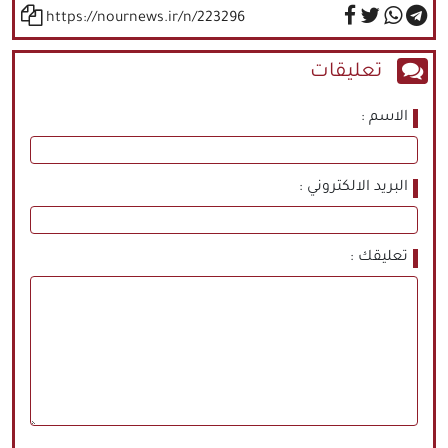
https://nournews.ir/n/223296
تعليقات
الاسم
البريد الالكتروني
تعليقك