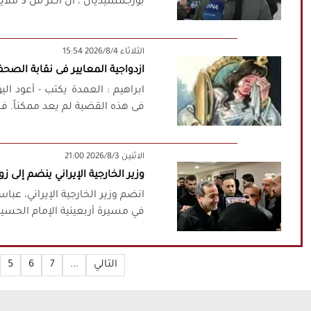
بورجمشيديان"، أن أكثر من 3 ملايين و330 ألف زائر إيراني غادروا ...
‫‫الثلاثاء‬‬ 2026/8/4 15:54
ازدواجية المعايير فى نقابة الصحفي
ابراهيم : العمدة يكتب - أعود ا
فى هذه القضية لم يعد ممكناً. فه
‫‫الاثنين‬‬ 2026/8/3 21:00
وزير الخارجية الإيراني ينضم إلى 
انضم وزير الخارجية الإيراني، عب
في مسيرة أربعينية الإمام الحسين 
التالي
...
7
6
5