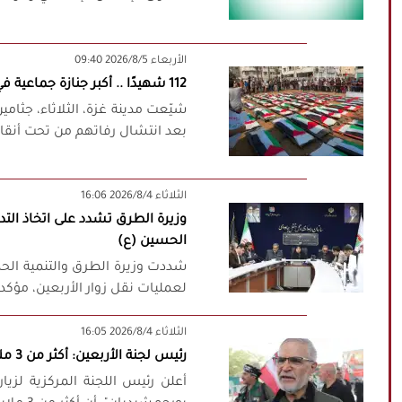
‫‫الأربعاء‬‬ 2026/8/5 09:40
112 شهيدًا .. أكبر جنازة جماعية في غزة
بعد انتشال رفاتهم من تحت أنقاض
‫‫الثلاثاء‬‬ 2026/8/4 16:06
وزيرة الطرق تشدد على اتخاذ التدابي
الحسين (ع)
شددت وزيرة الطرق والتنمية الحضر
لعمليات نقل زوار الأربعين، مؤكد
‫‫الثلاثاء‬‬ 2026/8/4 16:05
رئيس لجنة الأربعين: أكثر من 3 ملايين و330 ألف زائر إيراني غادروا عبر المنافذ الحدودية
أعلن رئيس اللجنة المركزية لزيارة